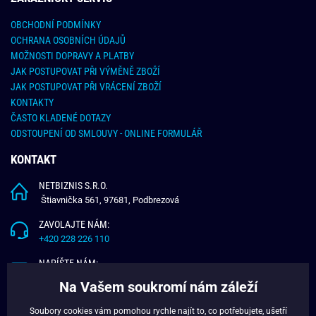
OBCHODNÍ PODMÍNKY
OCHRANA OSOBNÍCH ÚDAJŮ
MOŽNOSTI DOPRAVY A PLATBY
JAK POSTUPOVAT PŘI VÝMĚNĚ ZBOŽÍ
JAK POSTUPOVAT PŘI VRÁCENÍ ZBOŽÍ
KONTAKTY
ČASTO KLADENÉ DOTAZY
ODSTOUPENÍ OD SMLOUVY - ONLINE FORMULÁŘ
KONTAKT
NETBIZNIS S.R.O.
Štiavnička 561, 97681, Podbrezová
ZAVOLAJTE NÁM:
+420 228 226 110
NAPÍŠTE NÁM:
info@budchlap.cz
Na Vašem soukromí nám záleží
UŽITEČNÉ INFORMACE
Soubory cookies vám pomohou rychle najít to, co potřebujete, ušetří