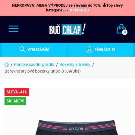
NEPROPÁSNI MEGA VÝPRODEJ se slevami do 70%! 🔝Top slevy
kategorie»»»
VÝPRODEJ
0
VYHLEDÁVÁNÍ
PŘIHLÁSIT SE
Pánské spodní prádlo
Boxerky a trenky
Barevné stylové boxerky unbo-0109(3ks)
SLEVA -41%
SKLADEM