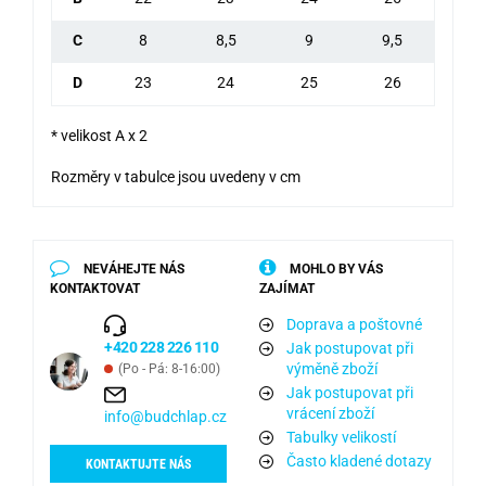
C
8
8,5
9
9,5
D
23
24
25
26
* velikost A x 2
Rozměry v tabulce jsou uvedeny v cm
NEVÁHEJTE NÁS
MOHLO BY VÁS
KONTAKTOVAT
ZAJÍMAT
Doprava a poštovné
+420 228 226 110
Jak postupovat při
výměně zboží
(Po - Pá: 8-16:00)
Jak postupovat při
vrácení zboží
info@budchlap.cz
Tabulky velikostí
Často kladené dotazy
KONTAKTUJTE NÁS