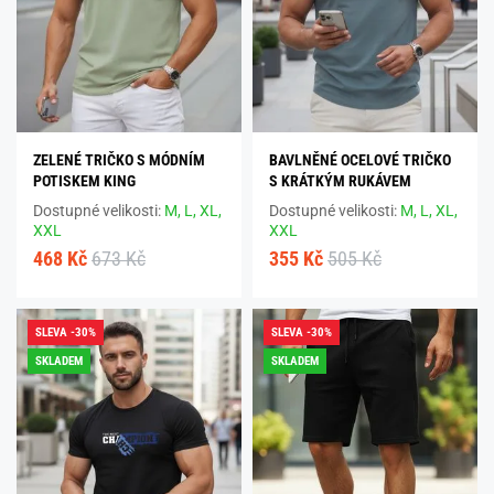
ZELENÉ TRIČKO S MÓDNÍM
BAVLNĚNÉ OCELOVÉ TRIČKO
POTISKEM KING
S KRÁTKÝM RUKÁVEM
Dostupné velikosti:
M,
L,
XL,
Dostupné velikosti:
M,
L,
XL,
XXL
XXL
468 Kč
673 Kč
355 Kč
505 Kč
SLEVA -30%
SLEVA -30%
SKLADEM
SKLADEM