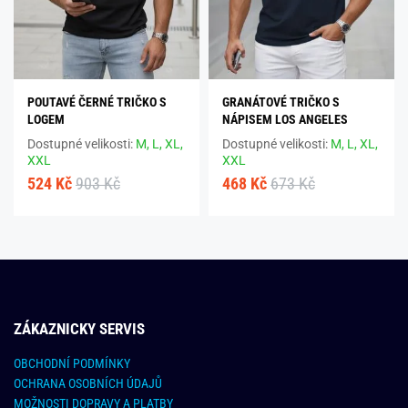
POUTAVÉ ČERNÉ TRIČKO S
GRANÁTOVÉ TRIČKO S
LOGEM
NÁPISEM LOS ANGELES
Dostupné velikosti:
M,
L,
XL,
Dostupné velikosti:
M,
L,
XL,
XXL
XXL
524 Kč
903 Kč
468 Kč
673 Kč
ZÁKAZNICKY SERVIS
OBCHODNÍ PODMÍNKY
OCHRANA OSOBNÍCH ÚDAJŮ
MOŽNOSTI DOPRAVY A PLATBY