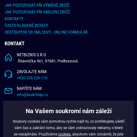
JAK POSTUPOVAT PŘI VÝMĚNĚ ZBOŽÍ
JAK POSTUPOVAT PŘI VRÁCENÍ ZBOŽÍ
KONTAKTY
ČASTO KLADENÉ DOTAZY
ODSTOUPENÍ OD SMLOUVY - ONLINE FORMULÁŘ
KONTAKT
NETBIZNIS S.R.O.
Štiavnička 561, 97681, Podbrezová
ZAVOLAJTE NÁM:
+420 228 226 110
NAPÍŠTE NÁM:
info@budchlap.cz
UŽITEČNÉ INFORMACE
Na Vašem soukromí nám záleží
O NÁS
Soubory cookies vám pomohou rychle najít to, co potřebujete, ušetří
VĚRNOSTNÍ PROGRAM
vám čas a zabrání tomu, aby se vám zobrazovaly reklamy, o které
BLOG
se nezajímáte. Používáme
cookies
, abychom vám oznámili, že jste