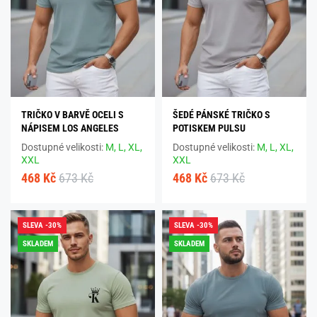
TRIČKO V BARVĚ OCELI S
ŠEDÉ PÁNSKÉ TRIČKO S
NÁPISEM LOS ANGELES
POTISKEM PULSU
Dostupné velikosti:
M,
L,
XL,
Dostupné velikosti:
M,
L,
XL,
XXL
XXL
468 Kč
673 Kč
468 Kč
673 Kč
SLEVA -30%
SLEVA -30%
SKLADEM
SKLADEM