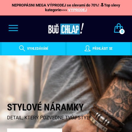
NEPROPÁSNI MEGA VÝPRODEJ se slevami do 70%! 🔝Top slevy
kategorie»»»
VÝPRODEJ
0
VYHLEDÁVÁNÍ
PŘIHLÁSIT SE
STYLOVÉ NÁRAMKY
DETAIL, KTERÝ POZVEDNE TVŮJ STYL