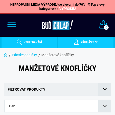
NEPROPÁSNI MEGA VÝPRODEJ se slevami do 70%! 🔝Top slevy
kategorie»»»
VÝPRODEJ
0
VYHLEDÁVÁNÍ
PŘIHLÁSIT SE
Pánské doplňky
Manžetové knoflíčky
MANŽETOVÉ KNOFLÍČKY
FILTROVAT PRODUKTY
TOP