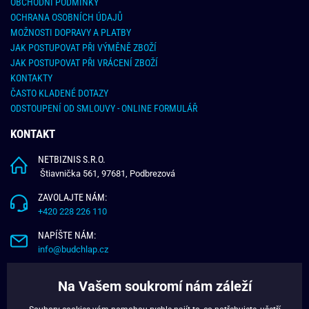
OBCHODNÍ PODMÍNKY
OCHRANA OSOBNÍCH ÚDAJŮ
MOŽNOSTI DOPRAVY A PLATBY
JAK POSTUPOVAT PŘI VÝMĚNĚ ZBOŽÍ
JAK POSTUPOVAT PŘI VRÁCENÍ ZBOŽÍ
KONTAKTY
ČASTO KLADENÉ DOTAZY
ODSTOUPENÍ OD SMLOUVY - ONLINE FORMULÁŘ
KONTAKT
NETBIZNIS S.R.O.
Štiavnička 561, 97681, Podbrezová
ZAVOLAJTE NÁM:
+420 228 226 110
NAPÍŠTE NÁM:
info@budchlap.cz
UŽITEČNÉ INFORMACE
Na Vašem soukromí nám záleží
O NÁS