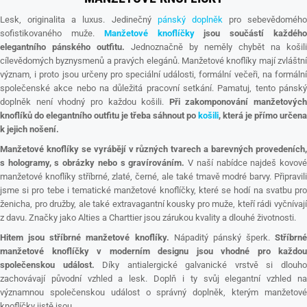
Lesk, originalita a luxus. Jedinečný
pánský doplněk
pro sebevědomého
sofistikovaného muže.
Manžetové knoflíčky
jsou součástí každéh
elegantního pánského outfitu.
Jednoznačně by neměly chybět na košili
cílevědomých byznysmenů a pravých elegánů. Manžetové knoflíky mají zvláštní
význam, i proto jsou určeny pro speciální události, formální večeři, na formální
společenské akce nebo na důležitá pracovní setkání. Pamatuj, tento pánský
doplněk není vhodný pro každou košili.
Při zakomponování manžetových
knoflíků do elegantního outfitu je třeba sáhnout po
košili
, která je přímo určena
k jejich nošení.
Manžetové knoflíky se vyrábějí v různých tvarech a barevných provedeních,
s hologramy, s obrázky nebo s gravírováním.
V naší nabídce najdeš kovov
manžetové knoflíky stříbrné, zlaté, černé, ale také tmavě modré barvy. Připravili
jsme si pro tebe i tematické manžetové knoflíčky, které se hodí na svatbu pro
ženicha, pro družby, ale také extravagantní kousky pro muže, kteří rádi vyčnívají
z davu. Značky jako Alties a Charttier jsou zárukou kvality a dlouhé životnosti.
Hitem jsou stříbrné manžetové knoflíky.
Nápaditý pánský šperk.
Stříbrné
manžetové knoflíčky v moderním designu jsou vhodné pro každou
společenskou událost.
Díky antialergické galvanické vrstvě si dlouh
zachovávají původní vzhled a lesk. Doplň i ty svůj elegantní vzhled na
významnou společenskou událost o správný doplněk, kterým manžetové
knoflíčky jistě jsou.