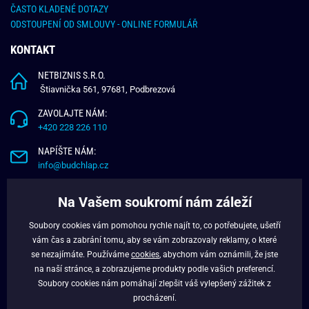
ČASTO KLADENÉ DOTAZY
ODSTOUPENÍ OD SMLOUVY - ONLINE FORMULÁŘ
KONTAKT
NETBIZNIS S.R.O.
Štiavnička 561, 97681, Podbrezová
ZAVOLAJTE NÁM:
+420 228 226 110
NAPÍŠTE NÁM:
info@budchlap.cz
UŽITEČNÉ INFORMACE
Na Vašem soukromí nám záleží
O NÁS
Soubory cookies vám pomohou rychle najít to, co potřebujete, ušetří
VĚRNOSTNÍ PROGRAM
vám čas a zabrání tomu, aby se vám zobrazovaly reklamy, o které
BLOG
se nezajímáte. Používáme
cookies
, abychom vám oznámili, že jste
na naší stránce, a zobrazujeme produkty podle vašich preferencí.
FACEBOOK
Soubory cookies nám pomáhají zlepšit váš vylepšený zážitek z
procházení.