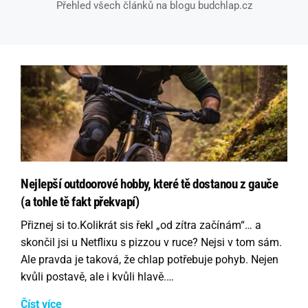
Přehled všech článků na blogu budchlap.cz
Nejlepší outdoorové hobby, které tě dostanou z gauče
(a tohle tě fakt překvapí)
Přiznej si to.Kolikrát sis řekl „od zítra začínám“… a
skončil jsi u Netflixu s pizzou v ruce? Nejsi v tom sám.
Ale pravda je taková, že chlap potřebuje pohyb. Nejen
kvůli postavě, ale i kvůli hlavě.…
Číst více