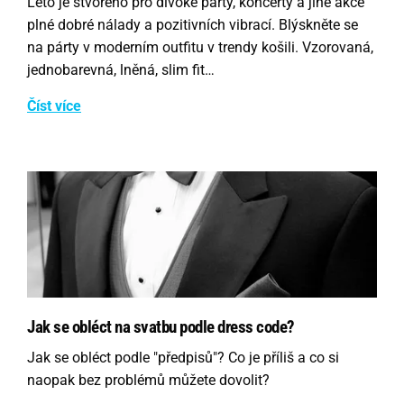
Léto je stvořeno pro divoké párty, koncerty a jiné akce
plné dobré nálady a pozitivních vibrací. Blýskněte se
na párty v moderním outfitu v trendy košili. Vzorovaná,
jednobarevná, lněná, slim fit…
Číst více
Jak se obléct na svatbu podle dress code?
Jak se obléct podle "předpisů"? Co je příliš a co si
naopak bez problémů můžete dovolit?