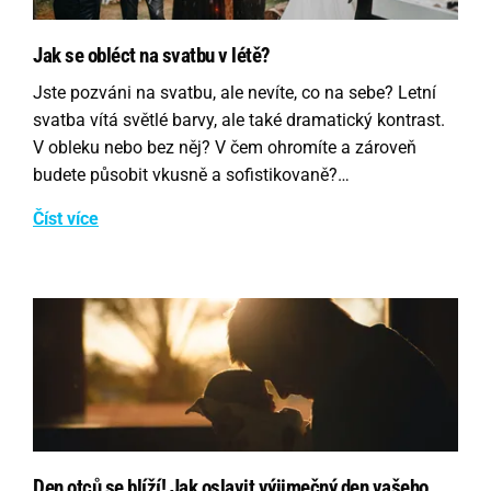
Jak se obléct na svatbu v létě?
Jste pozváni na svatbu, ale nevíte, co na sebe? Letní
svatba vítá světlé barvy, ale také dramatický kontrast.
V obleku nebo bez něj? V čem ohromíte a zároveň
budete působit vkusně a sofistikovaně?…
Číst více
Den otců se blíží! Jak oslavit výjimečný den vašeho