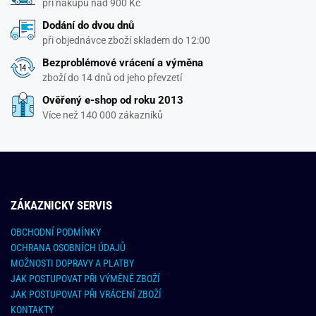
při nákupu nad 900 Kč
Dodání do dvou dnů
při objednávce zboží skladem do 12:00
Bezproblémové vrácení a výměna
zboží do 14 dnů od jeho převzetí
Ověřený e-shop od roku 2013
Více než 140 000 zákazníků
ZÁKAZNICKY SERVIS
OBCHODNÍ PODMÍNKY
OCHRANA OSOBNÍCH ÚDAJŮ
MOŽNOSTI DOPRAVY A PLATBY
JAK POSTUPOVAT PŘI VÝMĚNĚ ZBOŽÍ
JAK POSTUPOVAT PŘI VRÁCENÍ ZBOŽÍ
KONTAKTY