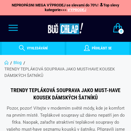
NEPROPÁSNI MEGA VÝPRODEJ se slevami do 70%! 🔝Top slevy
kategorie»»»
VÝPRODEJ
0
VYHLEDÁVÁNÍ
PŘIHLÁSIT SE
Blog
TRENDY TEPLÁKOVÁ SOUPRAVA JAKO MUST-HAVE KOUSEK
DÁMSKÝCH ŠATNÍKŮ
TRENDY TEPLÁKOVÁ SOUPRAVA JAKO MUST-HAVE
KOUSEK DÁMSKÝCH ŠATNÍKŮ
Pozor, pozor! Vítejte v moderním světě módy, kde je komfort
na prvním místě. Teplákové soupravy už dávno nepatří jen do
fitka. Naopak, zařaďte atraktivní teplákové soupravy do
vašeho must-have seznamu kousků v šatníku. Připravili jsme