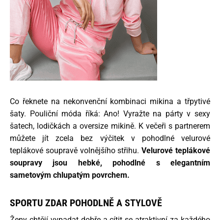
Co řeknete na nekonvenční kombinaci mikina a třpytivé
šaty. Pouliční móda říká: Ano! Vyražte na párty v sexy
šatech, lodičkách a oversize mikině. K večeři s partnerem
můžete jít zcela bez výčitek v pohodlné velurové
teplákové soupravě volnějšího střihu.
Velurové teplákové
soupravy jsou hebké, pohodlné s elegantním
sametovým chlupatým povrchem.
SPORTU ZDAR POHODLNĚ A STYLOVĚ
Ženy chtějí vypadat dobře a cítit se atraktivní za každého