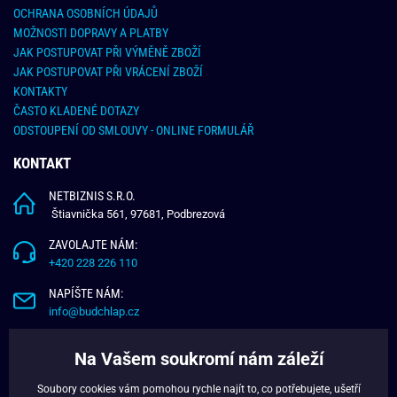
OCHRANA OSOBNÍCH ÚDAJŮ
MOŽNOSTI DOPRAVY A PLATBY
JAK POSTUPOVAT PŘI VÝMĚNĚ ZBOŽÍ
JAK POSTUPOVAT PŘI VRÁCENÍ ZBOŽÍ
KONTAKTY
ČASTO KLADENÉ DOTAZY
ODSTOUPENÍ OD SMLOUVY - ONLINE FORMULÁŘ
KONTAKT
NETBIZNIS S.R.O.
Štiavnička 561, 97681, Podbrezová
ZAVOLAJTE NÁM:
+420 228 226 110
NAPÍŠTE NÁM:
info@budchlap.cz
UŽITEČNÉ INFORMACE
Na Vašem soukromí nám záleží
O NÁS
Soubory cookies vám pomohou rychle najít to, co potřebujete, ušetří
VĚRNOSTNÍ PROGRAM