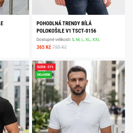
LE
POHODLNÁ TRENDY BÍLÁ
POLOKOŠILE V1 TSCT-0156
Dostupné velikosti:
S,
M,
L,
XL,
XXL
365 Kč
750 Kč
SLEVA -31%
SKLADEM