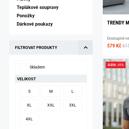
Teplákové soupravy 
Ponožky 
TRENDY M
Dárkové poukazy 
Dostupné vel
579 Kč
81
FILTROVAT PRODUKTY
SLEVA -31%
Skladem
VELIKOST
S
M
L
XL
XXL
3XL
4XL