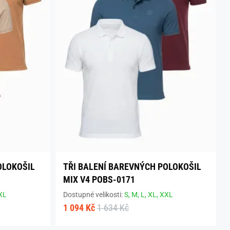
OLOKOŠIL
TŘI BALENÍ BAREVNÝCH POLOKOŠIL
MIX V4 POBS-0171
XL
Dostupné velikosti:
S,
M,
L,
XL,
XXL
1 094 Kč
1 634 Kč