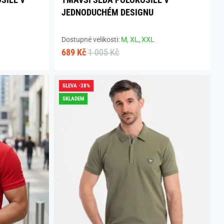
JEDNODUCHÉM DESIGNU
Dostupné velikosti:
M,
XL,
XXL
689 Kč
1 005 Kč
SLEVA -38%
SKLADEM