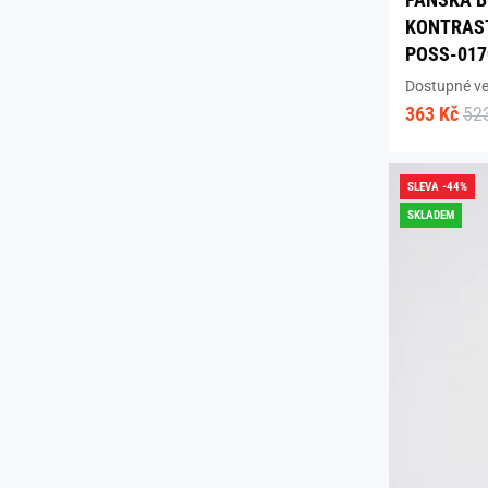
KONTRAS
POSS-017
Dostupné vel
363 Kč
52
SLEVA -44%
SKLADEM