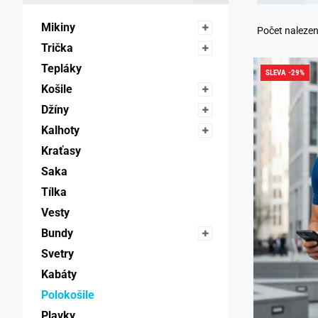
Mikiny 
Počet naleze
Trička 
Tepláky 
SLEVA -29%
Košile 
Džíny 
Kalhoty 
Kraťasy 
Saka 
Tílka 
Vesty 
Bundy 
Svetry 
Kabáty 
Polokošile 
Plavky 