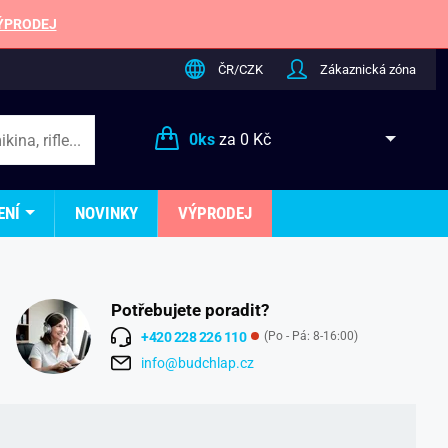
ÝPRODEJ
ČR/CZK
Zákaznická zóna
0
ks
za
0 Kč
ENÍ
NOVINKY
VÝPRODEJ
Potřebujete poradit?
+420 228 226 110
(Po - Pá: 8-16:00)
info@budchlap.cz