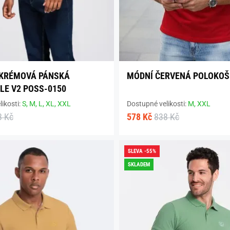
 KRÉMOVÁ PÁNSKÁ
MÓDNÍ ČERVENÁ POLOKOŠ
LE V2 POSS-0150
ikosti:
S,
M,
L,
XL,
XXL
Dostupné velikosti:
M,
XXL
3 Kč
578 Kč
838 Kč
SLEVA -55%
SKLADEM