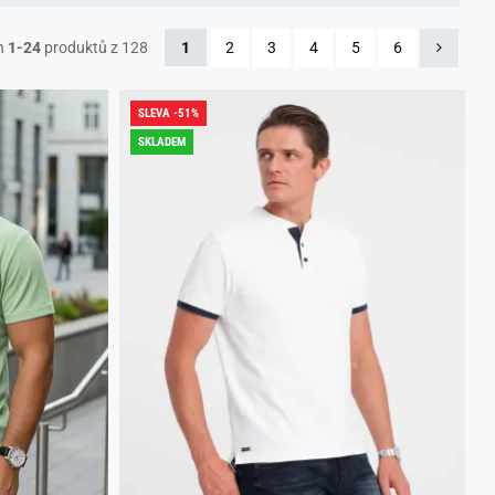
h
1-24
produktů z 128
1
2
3
4
5
6
SLEVA -51%
SKLADEM