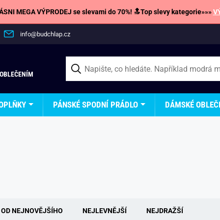
SNI MEGA VÝPRODEJ se slevami do 70%! 🔝Top slevy kategorie»»»
V
info@budchlap.cz
 OBLEČENÍM
OPLŇKY
PÁNSKÉ SPODNÍ PRÁDLO
DÁMSKÉ OBLEČ
OD NEJNOVĚJŠÍHO
NEJLEVNĚJŠÍ
NEJDRAŽŠÍ