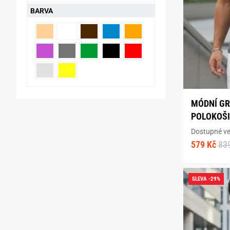
BARVA
MÓDNÍ GR
POLOKOŠI
Dostupné vel
579 Kč
83
SLEVA -29%