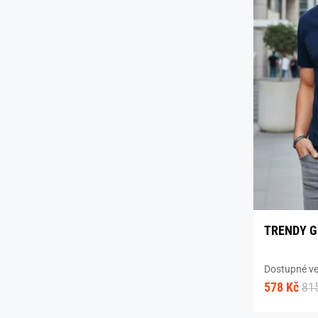
TRENDY G
Dostupné vel
578 Kč
81