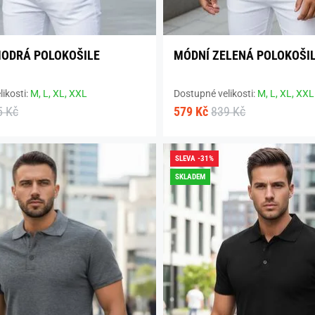
ODRÁ POLOKOŠILE
MÓDNÍ ZELENÁ POLOKOŠI
ikosti:
M,
L,
XL,
XXL
Dostupné velikosti:
M,
L,
XL,
XXL
5 Kč
579 Kč
839 Kč
SLEVA -31%
SKLADEM