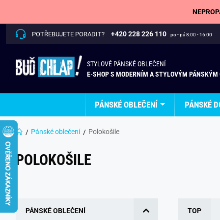
NEPROPÁ
+420 228 226 110
POTŘEBUJETE PORADIT?
po - pá 8:00 - 16:00
STYLOVÉ PÁNSKÉ OBLEČENÍ
E-SHOP S MODERNÍM A STYLOVÝM PÁNSKÝM
PÁNSKÉ OBLEČENÍ
PÁNSKÉ D
Pánské oblečení
Polokošile
POLOKOŠILE
PÁNSKÉ OBLEČENÍ
TOP