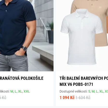
RANÁTOVÁ POLOKOŠILE
TŘI BALENÍ BAREVNÝCH P
MIX V6 POBS-0171
ikosti:
M,
L,
XL,
XXL
Dostupné velikosti:
S,
M,
L,
XL,
X
5 Kč
1 094 Kč
1 634 Kč