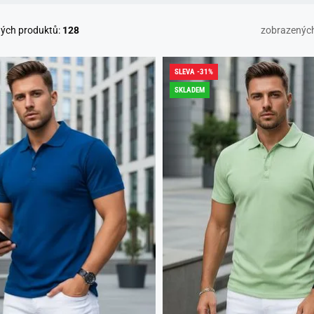
ných produktů:
128
zobrazenýc
SLEVA -31%
SKLADEM