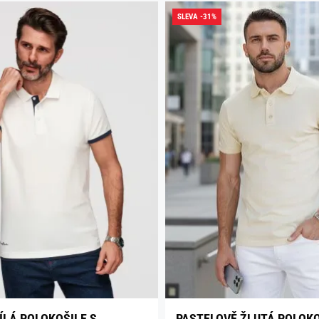
SLEVA -31%
ÍLÁ POLOKOŠILE S
PASTELOVĚ ŽLUTÁ POLOKO