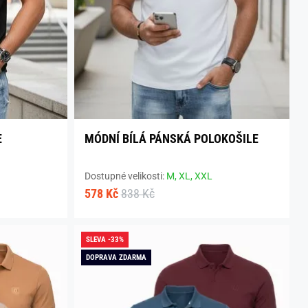
E
MÓDNÍ BÍLÁ PÁNSKÁ POLOKOŠILE
Dostupné velikosti:
M,
XL,
XXL
578 Kč
838 Kč
SLEVA -33%
DOPRAVA ZDARMA