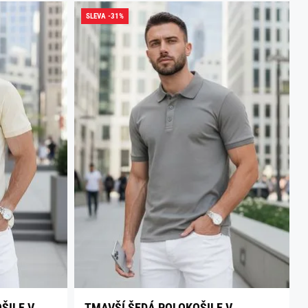
SLEVA -31%
ŠILE V
TMAVŠÍ ŠEDÁ POLOKOŠILE V