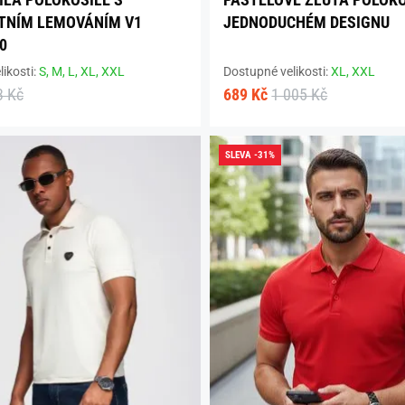
TNÍM LEMOVÁNÍM V1
JEDNODUCHÉM DESIGNU
0
ikosti:
S,
M,
L,
XL,
XXL
Dostupné velikosti:
XL,
XXL
3 Kč
689 Kč
1 005 Kč
SLEVA -31%