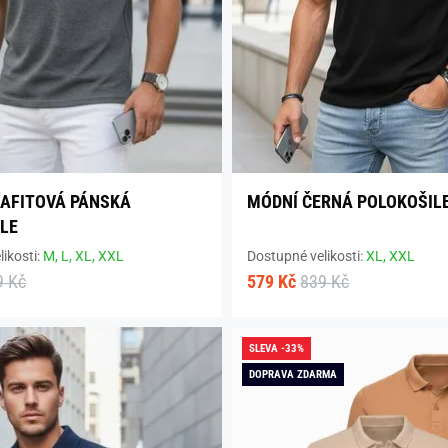
AFITOVÁ PÁNSKÁ
MÓDNÍ ČERNÁ POLOKOŠIL
LE
ikosti:
M,
L,
XL,
XXL
Dostupné velikosti:
XL,
XXL
9 Kč
579 Kč
839 Kč
SLEVA -33%
DOPRAVA ZDARMA