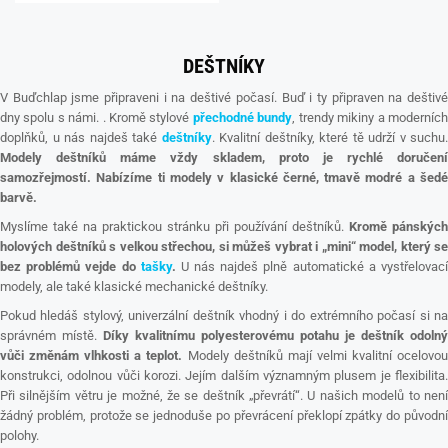
DEŠTNÍKY
V Buďchlap jsme připraveni i na deštivé počasí. Buď i ty připraven na deštivé
dny spolu s námi. . Kromě stylové
přechodné bundy
, trendy mikiny a moderníc
doplňků, u nás najdeš také
deštníky
. Kvalitní deštníky, které tě udrží v suchu.
Modely deštníků máme vždy skladem, proto je rychlé doručení
samozřejmostí.
Nabízíme ti modely v klasické černé, tmavě modré a šed
barvě.
Myslíme také na praktickou stránku při používání deštníků.
Kromě pánských
holových deštníků s velkou střechou, si můžeš vybrat i „mini“ model, který se
bez problémů vejde do
tašky
.
U nás najdeš plně automatické a vystřelovac
modely, ale také klasické mechanické deštníky.
Pokud hledáš stylový, univerzální deštník vhodný i do extrémního počasí si na
správném místě.
Díky kvalitnímu polyesterovému potahu je deštník odolný
vůči změnám vlhkosti a teplot.
Modely deštníků mají velmi kvalitní ocelovo
konstrukci, odolnou vůči korozi. Jejím dalším významným plusem je flexibilita.
Při silnějším větru je možné, že se deštník „převrátí“. U našich modelů to není
žádný problém, protože se jednoduše po převrácení překlopí zpátky do původní
polohy.