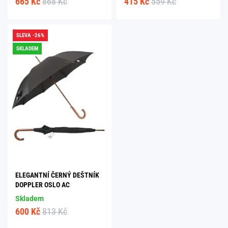
665 Kč
868 Kč
415 Kč
559 Kč
SLEVA -26%
SKLADEM
ELEGANTNÍ ČERNÝ DEŠTNÍK
DOPPLER OSLO AC
Skladem
600 Kč
813 Kč