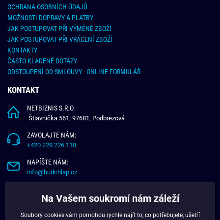
OCHRANA OSOBNÍCH ÚDAJŮ
MOŽNOSTI DOPRAVY A PLATBY
JAK POSTUPOVAT PŘI VÝMĚNĚ ZBOŽÍ
JAK POSTUPOVAT PŘI VRÁCENÍ ZBOŽÍ
KONTAKTY
ČASTO KLADENÉ DOTAZY
ODSTOUPENÍ OD SMLOUVY - ONLINE FORMULÁŘ
KONTAKT
NETBIZNIS S.R.O.
Štiavnička 561, 97681, Podbrezová
ZAVOLAJTE NÁM:
+420 228 226 110
NAPÍŠTE NÁM:
info@budchlap.cz
UŽITEČNÉ INFORMACE
Na Vašem soukromí nám záleží
O NÁS
Soubory cookies vám pomohou rychle najít to, co potřebujete, ušetří
VĚRNOSTNÍ PROGRAM