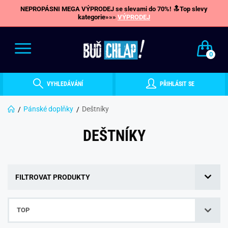
NEPROPÁSNI MEGA VÝPRODEJ se slevami do 70%! 🔝Top slevy
kategorie»»»
VÝPRODEJ
0
VYHLEDÁVÁNÍ
PŘIHLÁSIT SE
Pánské doplňky
Deštníky
DEŠTNÍKY
FILTROVAT PRODUKTY
TOP