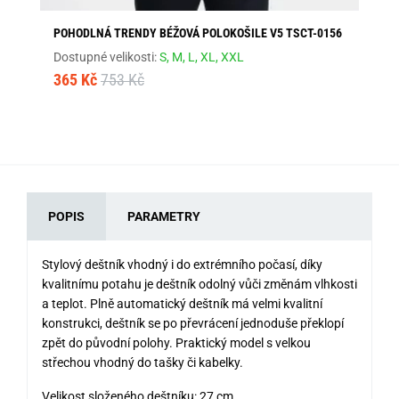
POHODLNÁ TRENDY BÉŽOVÁ POLOKOŠILE V5 TSCT-0156
HN
Dostupné velikosti:
S,
M,
L,
XL,
XXL
Sk
365 Kč
753 Kč
22
POPIS
PARAMETRY
Stylový deštník vhodný i do extrémního počasí, díky
kvalitnímu potahu je deštník odolný vůči změnám vlhkosti
a teplot. Plně automatický deštník má velmi kvalitní
konstrukci, deštník se po převrácení jednoduše překlopí
zpět do původní polohy. Praktický model s velkou
střechou vhodný do tašky či kabelky.
Velikost složeného deštníku: 27 cm