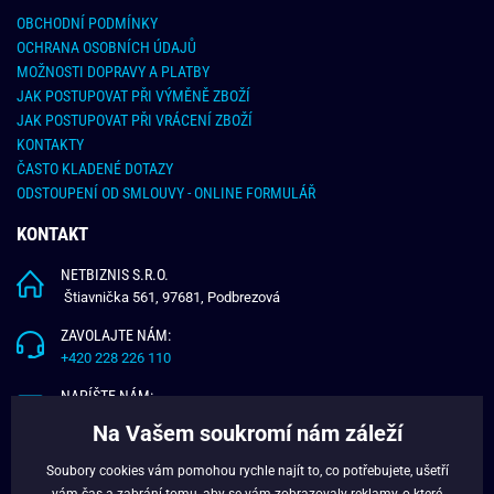
OBCHODNÍ PODMÍNKY
OCHRANA OSOBNÍCH ÚDAJŮ
MOŽNOSTI DOPRAVY A PLATBY
JAK POSTUPOVAT PŘI VÝMĚNĚ ZBOŽÍ
JAK POSTUPOVAT PŘI VRÁCENÍ ZBOŽÍ
KONTAKTY
ČASTO KLADENÉ DOTAZY
ODSTOUPENÍ OD SMLOUVY - ONLINE FORMULÁŘ
KONTAKT
NETBIZNIS S.R.O.
Štiavnička 561, 97681, Podbrezová
ZAVOLAJTE NÁM:
+420 228 226 110
NAPÍŠTE NÁM:
info@budchlap.cz
Na Vašem soukromí nám záleží
UŽITEČNÉ INFORMACE
Soubory cookies vám pomohou rychle najít to, co potřebujete, ušetří
vám čas a zabrání tomu, aby se vám zobrazovaly reklamy, o které