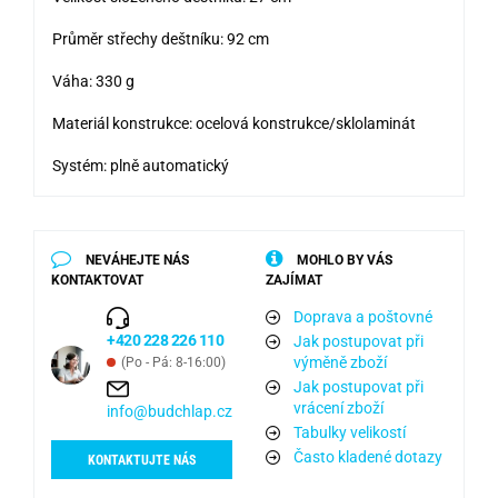
Průměr střechy deštníku: 92 cm
Váha: 330 g
Materiál konstrukce: ocelová konstrukce/sklolaminát
Systém: plně automatický
NEVÁHEJTE NÁS
MOHLO BY VÁS
KONTAKTOVAT
ZAJÍMAT
Doprava a poštovné
+420 228 226 110
Jak postupovat při
výměně zboží
(Po - Pá: 8-16:00)
Jak postupovat při
vrácení zboží
info@budchlap.cz
Tabulky velikostí
Často kladené dotazy
KONTAKTUJTE NÁS