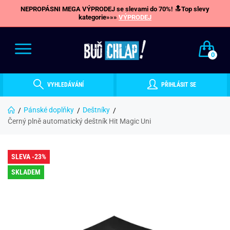
NEPROPÁSNI MEGA VÝPRODEJ se slevami do 70%! 🔝Top slevy
kategorie»»»
VÝPRODEJ
0
VYHLEDÁVÁNÍ
PŘIHLÁSIT SE
Pánské doplňky
Deštníky
Černý plně automatický deštník Hit Magic Uni
SLEVA -23%
SKLADEM