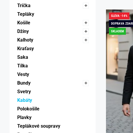
Trička 
Tepláky 
SLEVA -14%
Košile 
DOPRAVA ZDA
Džíny 
SKLADEM
Kalhoty 
Kraťasy 
Saka 
Tílka 
Vesty 
Bundy 
Svetry 
Kabáty 
Polokošile 
Plavky 
Teplákové soupravy 