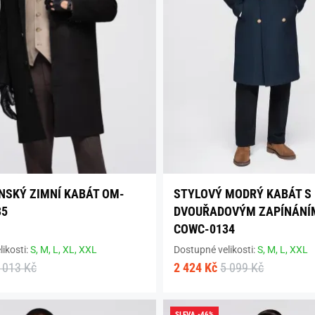
NSKÝ ZIMNÍ KABÁT OM-
STYLOVÝ MODRÝ KABÁT S
35
DVOUŘADOVÝM ZAPÍNÁNÍ
COWC-0134
ikosti:
S,
M,
L,
XL,
XXL
Dostupné velikosti:
S,
M,
L,
XXL
 013 Kč
2 424 Kč
5 099 Kč
SLEVA -46%