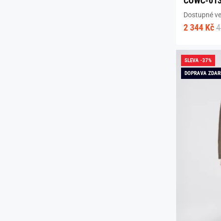
COWC-01
Dostupné vel
2 344 Kč
4
SLEVA -37%
DOPRAVA ZDA