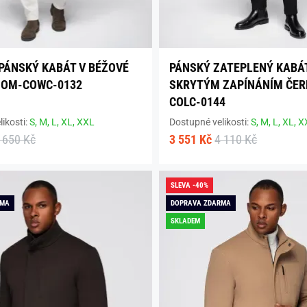
PÁNSKÝ KABÁT V BÉŽOVÉ
PÁNSKÝ ZATEPLENÝ KABÁ
 OM-COWC-0132
SKRYTÝM ZAPÍNÁNÍM ČER
COLC-0144
ikosti:
S,
M,
L,
XL,
XXL
Dostupné velikosti:
S,
M,
L,
XL,
X
 650 Kč
3 551 Kč
4 110 Kč
SLEVA -40%
RMA
DOPRAVA ZDARMA
SKLADEM