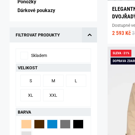
Ponožky 
ELEGANTN
Dárkové poukazy 
DVOJŘAD
Dostupné vel
2 593 Kč
3
FILTROVAT PRODUKTY
SLEVA -31%
Skladem
DOPRAVA ZDA
VELIKOST
S
M
L
XL
XXL
BARVA