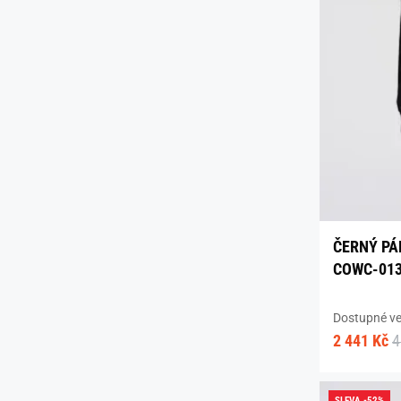
ČERNÝ PÁ
COWC-01
Dostupné vel
2 441 Kč
4
SLEVA -52%