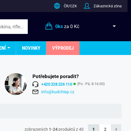
ČR/CZK
Zákaznická zóna
0
ks
za
0 Kč
ENÍ
NOVINKY
VÝPRODEJ
Potřebujete poradit?
+420 228 226 110
(Po - Pá: 8-16:00)
info@budchlap.cz
zobrazených
1-24
produktů z 40
1
2