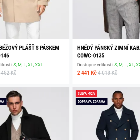
BÉŽOVÝ PLÁŠŤ S PÁSKEM
HNĚDÝ PÁNSKÝ ZIMNÍ KAB
0146
COWC-0135
ikosti:
S,
M,
L,
XL,
XXL
Dostupné velikosti:
S,
M,
L,
XL,
X
 452 Kč
2 441 Kč
4 013 Kč
SLEVA -52%
RMA
DOPRAVA ZDARMA