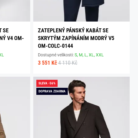
T SE
ZATEPLENÝ PÁNSKÝ KABÁT SE
NÝ V4 OM-
SKRYTÝM ZAPÍNÁNÍM MODRÝ V5
OM-COLC-0144
XL
Dostupné velikosti:
S,
M,
L,
XL,
XXL
3 551 Kč
4 110 Kč
SLEVA -56%
DOPRAVA ZDARMA