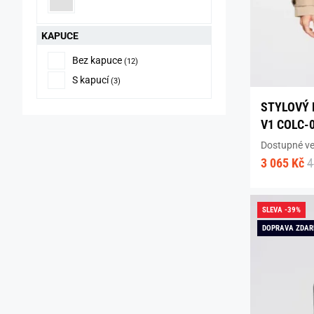
KAPUCE
Bez kapuce
(12)
S kapucí
(3)
STYLOVÝ 
V1 COLC-
Dostupné vel
3 065 Kč
4
SLEVA -39%
DOPRAVA ZDA