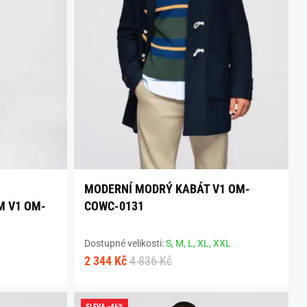
MODERNÍ MODRÝ KABÁT V1 OM-
M V1 OM-
COWC-0131
Dostupné velikosti:
S,
M,
L,
XL,
XXL
2 344 Kč
4 836 Kč
SLEVA -46%