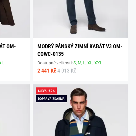
ÁT OM-
MODRÝ PÁNSKÝ ZIMNÍ KABÁT V3 OM-
COWC-0135
XL
Dostupné velikosti:
S,
M,
L,
XL,
XXL
2 441 Kč
4 013 Kč
SLEVA -52%
DOPRAVA ZDARMA