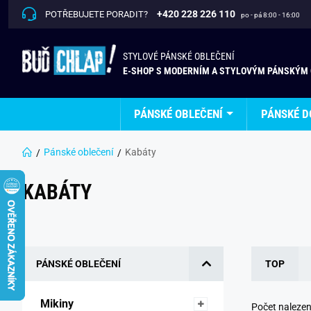
+420 228 226 110
POTŘEBUJETE PORADIT?
po - pá 8:00 - 16:00
STYLOVÉ PÁNSKÉ OBLEČENÍ
E-SHOP S MODERNÍM A STYLOVÝM PÁNSKÝM
PÁNSKÉ OBLEČENÍ
PÁNSKÉ D
Pánské oblečení
Kabáty
KABÁTY
PÁNSKÉ OBLEČENÍ
TOP
Mikiny 
Počet naleze