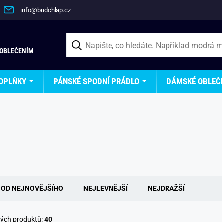
info@budchlap.cz
 OBLEČENÍM
OPLŇKY
PÁNSKÉ SPODNÍ PRÁDLO
DÁMSKÉ OBLEČ
OD NEJNOVĚJŠÍHO
NEJLEVNĚJŠÍ
NEJDRAŽŠÍ
ných produktů:
40