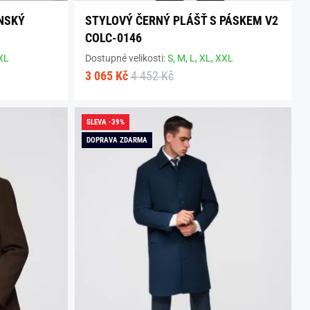
NSKÝ
STYLOVÝ ČERNÝ PLÁŠŤ S PÁSKEM V2
COLC-0146
XL
Dostupné velikosti:
S,
M,
L,
XL,
XXL
3 065 Kč
4 452 Kč
SLEVA -39%
DOPRAVA ZDARMA