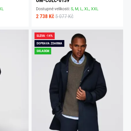
9
OM-COLC-0139
XL
Dostupné velikosti:
S,
M,
L,
XL,
XXL
2 738 Kč
5 077 Kč
SLEVA -14%
DOPRAVA ZDARMA
SKLADEM