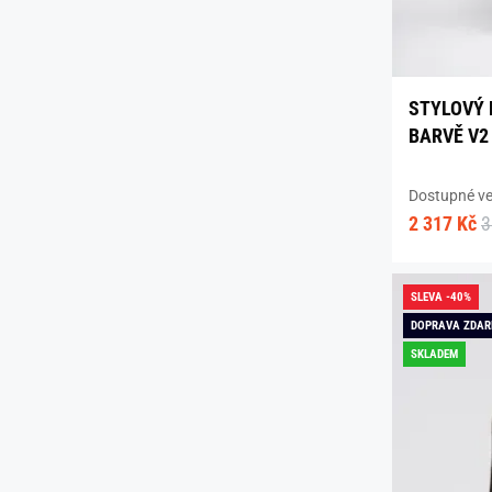
STYLOVÝ 
BARVĚ V2
Dostupné vel
2 317 Kč
3
SLEVA -40%
DOPRAVA ZDA
SKLADEM