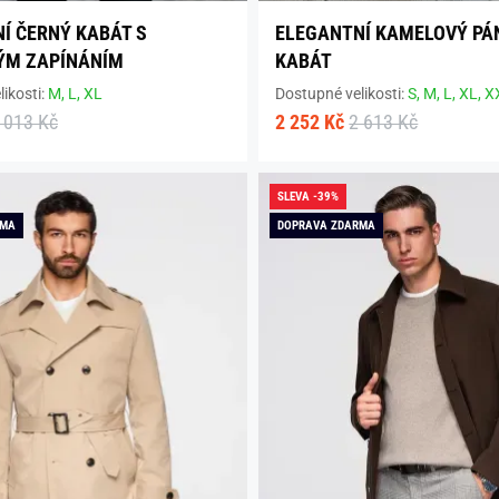
Í ČERNÝ KABÁT S
ELEGANTNÍ KAMELOVÝ PÁ
ÝM ZAPÍNÁNÍM
KABÁT
ikosti:
M,
L,
XL
Dostupné velikosti:
S,
M,
L,
XL,
X
 013 Kč
2 252 Kč
2 613 Kč
SLEVA -39%
RMA
DOPRAVA ZDARMA