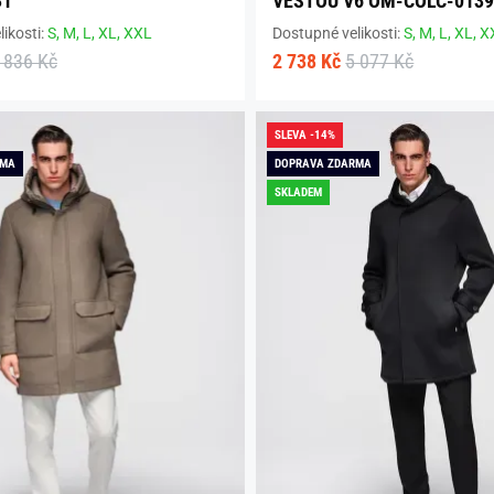
31
VESTOU V6 OM-COLC-013
ikosti:
S,
M,
L,
XL,
XXL
Dostupné velikosti:
S,
M,
L,
XL,
X
 836 Kč
2 738 Kč
5 077 Kč
SLEVA -14%
RMA
DOPRAVA ZDARMA
SKLADEM