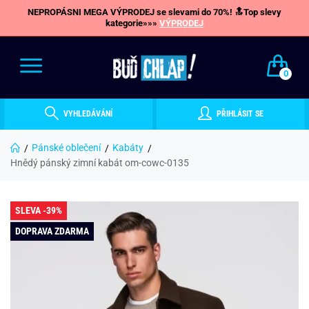
NEPROPÁSNI MEGA VÝPRODEJ se slevami do 70%! 🔝Top slevy
kategorie»»»
VÝPRODEJ
0
VYHLEDÁVÁNÍ
PŘIHLÁSIT SE
Pánské oblečení
Kabáty
Hnědý pánský zimní kabát om-cowc-0135
SLEVA -39%
DOPRAVA ZDARMA