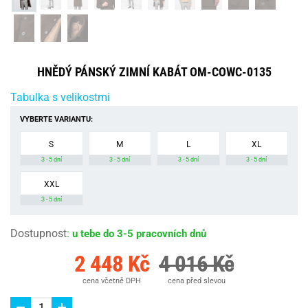
HNĚDÝ PÁNSKÝ ZIMNÍ KABÁT OM-COWC-0135
Tabulka s velikostmi
VYBERTE VARIANTU:
S
M
L
XL
3 - 5 dní
3 - 5 dní
3 - 5 dní
3 - 5 dní
XXL
3 - 5 dní
Dostupnost
:
u tebe do 3-5 pracovních dnů
2 448 Kč
4 016 Kč
cena včetně DPH
cena před slevou