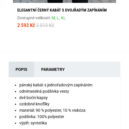
ELEGANTNÍ ČERNÝ KABÁT S DVOJŘADÝM ZAPÍNÁNÍM
EL
Dostupné velikosti:
M,
L,
XL
Dos
2 593 Kč
3 013 Kč
2 
POPIS
PARAMETRY
pánský kabát s jednořadovým zapínáním
odnímatelná podšívka vesty
dvě boční kapsy
ozdobné knoflíky
materiál: 90 % polyester, 10 % viskóza
podšívka: 100% polyester
výplň: syntetika