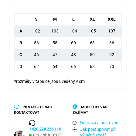
S
M
L
XL
XXL
A
102
103
104
105
107
B
56
58
60
63
66
C
46
47
48
50
52
D
62
64
66
68
70
*rozměry v tabulce jsou uvedeny v cm
NEVÁHEJTE NÁS
MOHLO BY VÁS
KONTAKTOVAT
ZAJÍMAT
Doprava a poštovné
+420 228 226 110
Jak postupovat při
výměně zboží
(Po - Pá: 8-16:00)