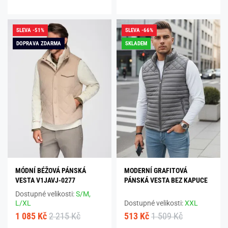
SLEVA -51%
SLEVA -66%
DOPRAVA ZDARMA
SKLADEM
MÓDNÍ BÉŽOVÁ PÁNSKÁ
MODERNÍ GRAFITOVÁ
VESTA V1JAVJ-0277
PÁNSKÁ VESTA BEZ KAPUCE
Dostupné velikosti:
S/M,
L/XL
Dostupné velikosti:
XXL
1 085 Kč
2 215 Kč
513 Kč
1 509 Kč