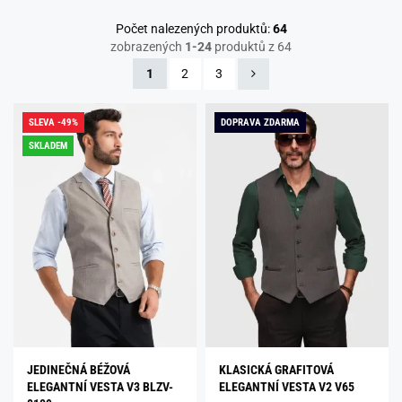
Počet nalezených produktů:
64
zobrazených
1-24
produktů z 64
1
2
3
SLEVA -49%
DOPRAVA ZDARMA
SKLADEM
JEDINEČNÁ BÉŽOVÁ
KLASICKÁ GRAFITOVÁ
ELEGANTNÍ VESTA V3 BLZV-
ELEGANTNÍ VESTA V2 V65