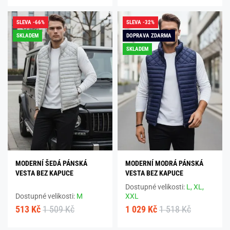
SLEVA -66%
SLEVA -32%
SKLADEM
DOPRAVA ZDARMA
SKLADEM
MODERNÍ ŠEDÁ PÁNSKÁ
MODERNÍ MODRÁ PÁNSKÁ
VESTA BEZ KAPUCE
VESTA BEZ KAPUCE
Dostupné velikosti:
L,
XL,
Dostupné velikosti:
M
XXL
513 Kč
1 509 Kč
1 029 Kč
1 518 Kč