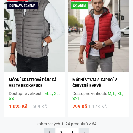
DOPRAVA ZDARMA
SKLADEM
MÓDNÍ GRAFITOVÁ PÁNSKÁ
MÓDNÍ VESTA S KAPUCÍ V
VESTA BEZ KAPUCE
ČERVENÉ BARVĚ
Dostupné velikosti:
M,
L,
XL,
Dostupné velikosti:
M,
L,
XL,
XXL
XXL
1 025 Kč
1 509 Kč
799 Kč
1 173 Kč
zobrazených
1-24
produktů z 64
1
2
3