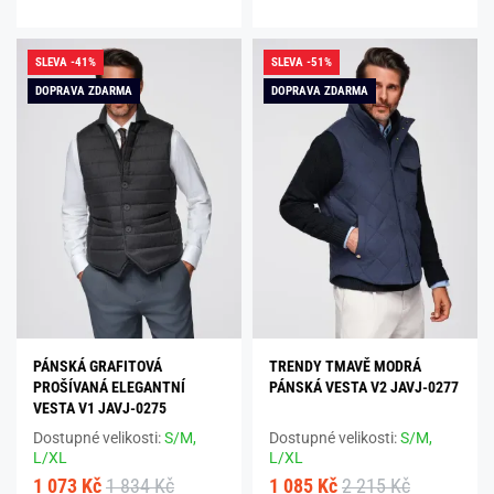
SLEVA -41%
SLEVA -51%
DOPRAVA ZDARMA
DOPRAVA ZDARMA
PÁNSKÁ GRAFITOVÁ
TRENDY TMAVĚ MODRÁ
PROŠÍVANÁ ELEGANTNÍ
PÁNSKÁ VESTA V2 JAVJ-0277
VESTA V1 JAVJ-0275
Dostupné velikosti:
S/M,
Dostupné velikosti:
S/M,
L/XL
L/XL
1 073 Kč
1 834 Kč
1 085 Kč
2 215 Kč