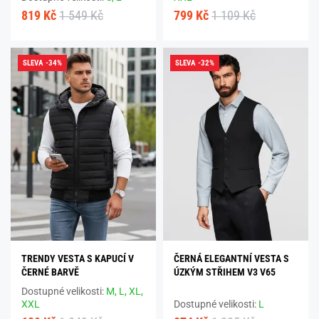
819 Kč
1 549 Kč
799 Kč
1 109 Kč
SLEVA -34%
SLEVA -32%
TRENDY VESTA S KAPUCÍ V
ČERNÁ ELEGANTNÍ VESTA S
ČERNÉ BARVĚ
ÚZKÝM STŘIHEM V3 V65
Dostupné velikosti:
M,
L,
XL,
XXL
Dostupné velikosti:
L