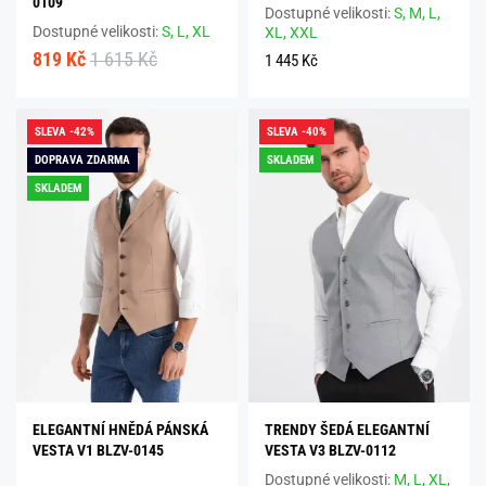
0109
Dostupné velikosti:
S,
M,
L,
Dostupné velikosti:
S,
L,
XL
XL,
XXL
819 Kč
1 615 Kč
1 445 Kč
SLEVA -42%
SLEVA -40%
DOPRAVA ZDARMA
SKLADEM
SKLADEM
ELEGANTNÍ HNĚDÁ PÁNSKÁ
TRENDY ŠEDÁ ELEGANTNÍ
VESTA V1 BLZV-0145
VESTA V3 BLZV-0112
Dostupné velikosti:
M,
L,
XL,