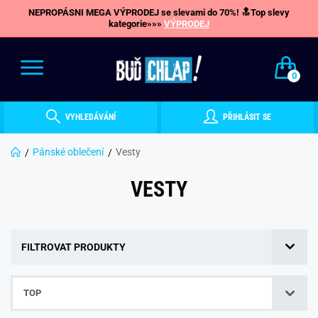
NEPROPÁSNI MEGA VÝPRODEJ se slevami do 70%! 🔝Top slevy
kategorie»»»
VÝPRODEJ
0
VYHLEDÁVÁNÍ
PŘIHLÁSIT SE
Pánské oblečení
Vesty
VESTY
FILTROVAT PRODUKTY
TOP