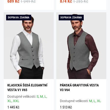
689 Kč
1 049 Kč
874 Kč
1 285 Kč
DOPRAVA ZDARMA
DOPRAVA ZDARMA
KLASICKÁ ŠEDÁ ELEGANTNÍ
PÁNSKÁ GRAFITOVÁ VESTA
VESTA V1 V65
V3 V64
Dostupné velikosti:
S,
M,
L,
XL,
XXL
Dostupné velikosti:
M,
L,
XL
1 445 Kč
1 513 Kč