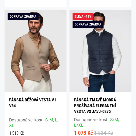
DOPRAVA ZDARMA
SLEVA -41%
DOPRAVA ZDARMA
PÁNSKÁ BÉŽOVÁ VESTA V1
PÁNSKÁ TMAVĚ MODRÁ
V64
PROŠÍVANÁ ELEGANTNÍ
VESTA V3 JAVJ-0275
Dostupné velikosti:
S/M,
Dostupné velikosti:
S,
M,
L,
L/XL
XL
1 073 Kč
1 834 Kč
1 513 Kč