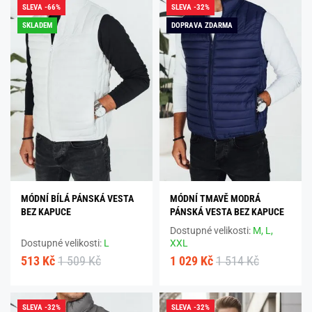
SLEVA -66%
SLEVA -32%
SKLADEM
DOPRAVA ZDARMA
MÓDNÍ BÍLÁ PÁNSKÁ VESTA
MÓDNÍ TMAVĚ MODRÁ
BEZ KAPUCE
PÁNSKÁ VESTA BEZ KAPUCE
Dostupné velikosti:
M,
L,
Dostupné velikosti:
L
XXL
513 Kč
1 509 Kč
1 029 Kč
1 514 Kč
SLEVA -32%
SLEVA -32%