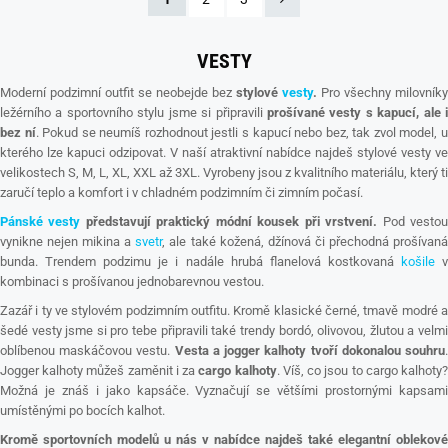
VESTY
Moderní podzimní outfit se neobejde bez
stylové
vesty
.
Pro všechny milovníky
ležérního a sportovního stylu jsme si připravili
prošívané vesty s kapucí, ale 
bez ní
. Pokud se neumíš rozhodnout jestli s kapucí nebo bez, tak zvol model, 
kterého lze kapuci odzipovat. V naší atraktivní nabídce najdeš stylové vesty ve
velikostech S, M, L, XL, XXL až 3XL. Vyrobeny jsou z kvalitního materiálu, který ti
zaručí teplo a komfort i v chladném podzimním či zimním počasí.
Pánské vesty
představují praktický módní kousek při vrstvení.
Pod vesto
vynikne nejen mikina a
svetr
, ale také kožená, džínová či přechodná prošívan
bunda. Trendem podzimu je i nadále hrubá flanelová kostkovaná
košile
kombinaci s prošívanou jednobarevnou vestou.
Zazář i ty ve stylovém podzimním outfitu. Kromě klasické černé, tmavě modré a
šedé vesty jsme si pro tebe připravili také trendy bordó, olivovou, žlutou a velmi
oblíbenou maskáčovou vestu.
Vesta a jogger kalhoty tvoří dokonalou souhru
Jogger kalhoty můžeš zaměnit i za
cargo kalhoty
. Víš, co jsou to cargo kalhoty
Možná je znáš i jako kapsáče. Vyznačují se většími prostornými kapsami
umístěnými po bocích kalhot.
Kromě sportovních modelů u nás v nabídce najdeš také elegantní oblekové