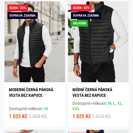
SLEVA -32%
SLEVA -32%
DOPRAVA ZDARMA
DOPRAVA ZDARMA
SKLADEM
MODERNÍ ČERNÁ PÁNSKÁ
MÓDNÍ ČERNÁ PÁNSKÁ
VESTA BEZ KAPUCE
VESTA BEZ KAPUCE
Dostupné velikosti:
M,
L,
XL,
Dostupné velikosti:
M
XXL
1 025 Kč
1 509 Kč
1 025 Kč
1 510 Kč