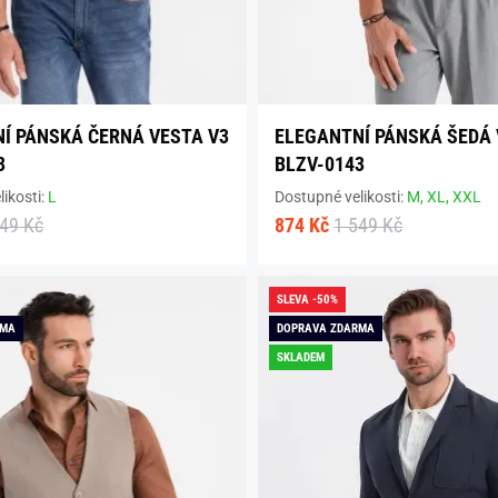
Í PÁNSKÁ ČERNÁ VESTA V3
ELEGANTNÍ PÁNSKÁ ŠEDÁ 
3
BLZV-0143
ikosti:
L
Dostupné velikosti:
M,
XL,
XXL
549 Kč
874 Kč
1 549 Kč
SLEVA -50%
RMA
DOPRAVA ZDARMA
SKLADEM