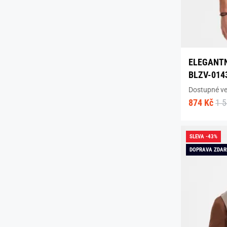
ELEGANTN
BLZV-014
Dostupné vel
874 Kč
1 
SLEVA -43%
DOPRAVA ZDA