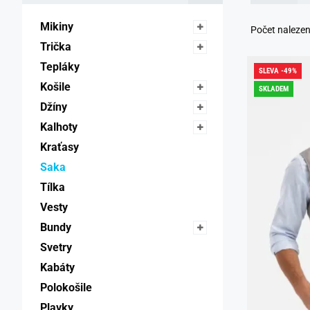
Mikiny 
Počet naleze
Trička 
Tepláky 
SLEVA -49%
Košile 
SKLADEM
Džíny 
Kalhoty 
Kraťasy 
Saka 
Tílka 
Vesty 
Bundy 
Svetry 
Kabáty 
Polokošile 
Plavky 