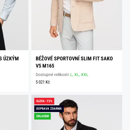
 S ÚZKÝM
BÉŽOVÉ SPORTOVNÍ SLIM FIT SAKO
V5 M165
Dostupné velikosti:
L,
XL,
XXL
5 021 Kč
SLEVA -73%
DOPRAVA ZDARMA
SKLADEM