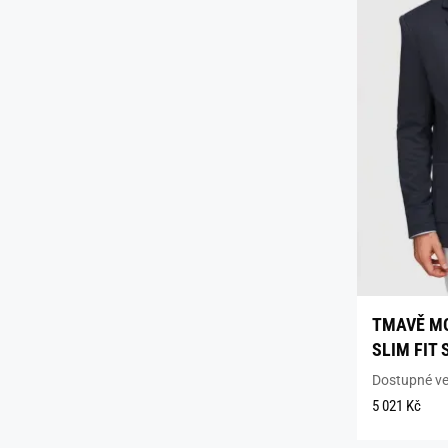
TMAVĚ M
SLIM FIT 
Dostupné vel
5 021 Kč