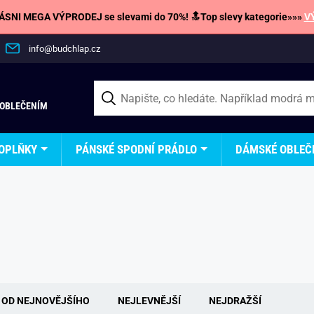
SNI MEGA VÝPRODEJ se slevami do 70%! 🔝Top slevy kategorie»»»
V
info@budchlap.cz
 OBLEČENÍM
OPLŇKY
PÁNSKÉ SPODNÍ PRÁDLO
DÁMSKÉ OBLEČ
OD NEJNOVĚJŠÍHO
NEJLEVNĚJŠÍ
NEJDRAŽŠÍ