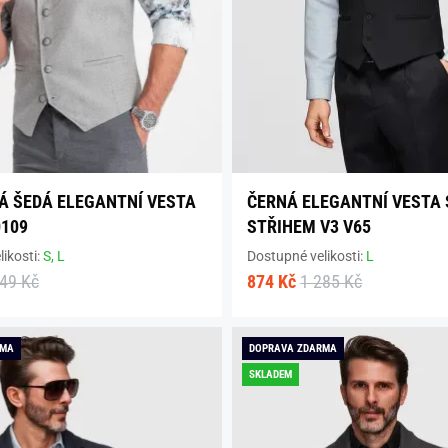
Á ŠEDÁ ELEGANTNÍ VESTA
ČERNÁ ELEGANTNÍ VESTA
0109
STŘIHEM V3 V65
ikosti:
S,
L
Dostupné velikosti:
L
549 Kč
874 Kč
1 285 Kč
RMA
DOPRAVA ZDARMA
SKLADEM