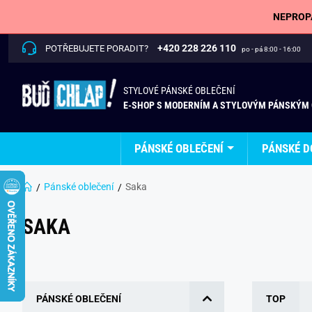
NEPROPÁ
+420 228 226 110
POTŘEBUJETE PORADIT?
po - pá 8:00 - 16:00
STYLOVÉ PÁNSKÉ OBLEČENÍ
E-SHOP S MODERNÍM A STYLOVÝM PÁNSKÝM
PÁNSKÉ OBLEČENÍ
PÁNSKÉ D
Pánské oblečení
Saka
SAKA
PÁNSKÉ OBLEČENÍ
TOP