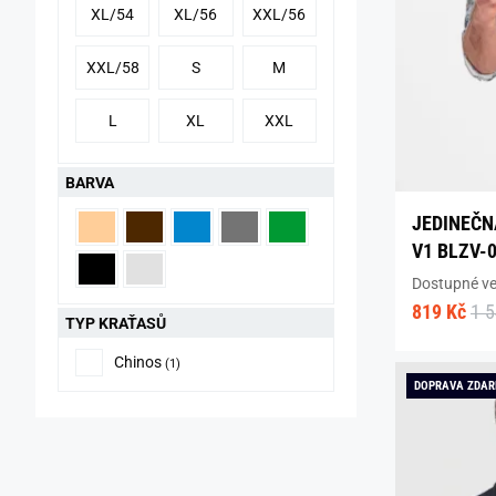
XL/54
XL/56
XXL/56
XXL/58
S
M
L
XL
XXL
BARVA
JEDINEČN
V1 BLZV-
Dostupné vel
819 Kč
1 
TYP KRAŤASŮ
Chinos
(1)
DOPRAVA ZDA