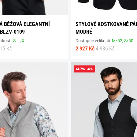
Á BÉŽOVÁ ELEGANTNÍ
STYLOVÉ KOSTKOVANÉ PÁ
 BLZV-0109
MODRÉ
ikosti:
S,
L,
XL
Dostupné velikosti:
M/52,
S/50
615 Kč
2 927 Kč
4 936 Kč
SLEVA -32%