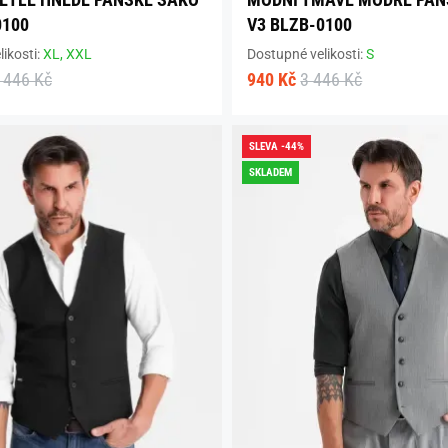
0100
V3 BLZB-0100
ikosti:
XL,
XXL
Dostupné velikosti:
S
 446 Kč
940 Kč
3 446 Kč
SLEVA -44%
SKLADEM