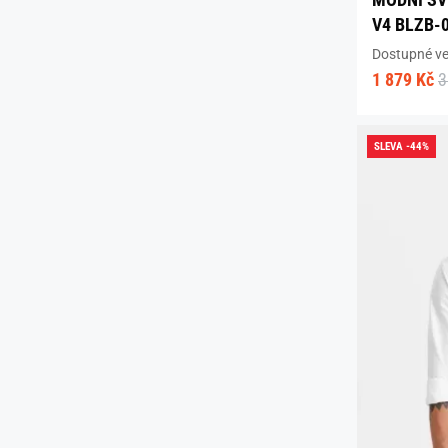
V4 BLZB-
Dostupné vel
1 879 Kč
3
SLEVA -44%