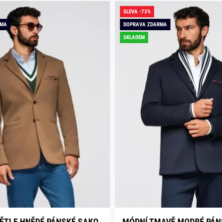
SLEVA -73%
RMA
DOPRAVA ZDARMA
SKLADEM
ĚTLE HNĚDÉ PÁNSKÉ SAKO
MÓDNÍ TMAVĚ MODRÉ PÁN