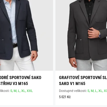
ODRÉ SPORTOVNÍ SAKO
GRAFITOVÉ SPORTOVNÍ SL
STŘIHU V3 M165
SAKO V1 M165
ikosti:
S,
M,
L,
XL,
XXL
Dostupné velikosti:
S,
M,
L,
XL,
X
5 021 Kč