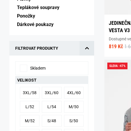
Teplákové soupravy 
Ponožky 
JEDINEČN
Dárkové poukazy 
VESTA V3
Dostupné vel
819 Kč
1 
FILTROVAT PRODUKTY
SLEVA -47%
Skladem
VELIKOST
3XL/58
3XL/60
4XL/60
L/52
L/54
M/50
M/52
S/48
S/50