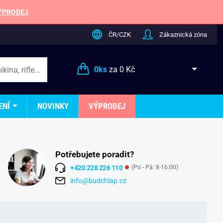
ÝPRODEJ
ČR/CZK
Zákaznická zóna
0
ks
za
0 Kč
ENÍ
NOVINKY
VÝPRODEJ
Potřebujete poradit?
+420 228 226 110
(Po - Pá: 8-16:00)
info@budchlap.cz