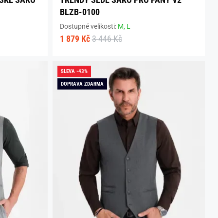
BLZB-0100
Dostupné velikosti:
M,
L
1 879 Kč
3 446 Kč
SLEVA -43%
DOPRAVA ZDARMA