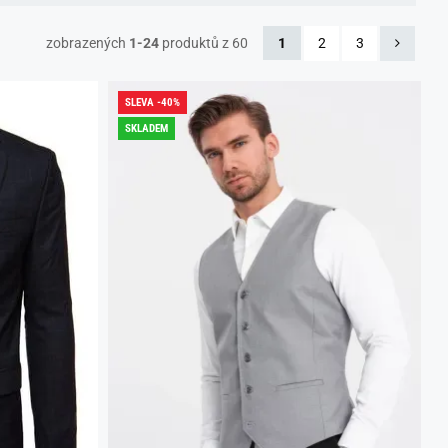
zobrazených
1-24
produktů z 60
1
2
3
SLEVA -40%
SKLADEM