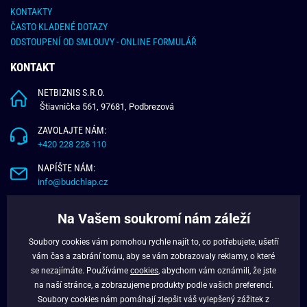
KONTAKTY
ČASTO KLADENÉ DOTAZY
ODSTOUPENÍ OD SMLOUVY - ONLINE FORMULÁŘ
KONTAKT
NETBIZNIS S.R.O.
Štiavnička 561, 97681, Podbrezová
ZAVOLAJTE NÁM:
+420 228 226 110
NAPÍŠTE NÁM:
info@budchlap.cz
UŽITEČNÉ INFORMACE
Na Vašem soukromí nám záleží
O NÁS
Soubory cookies vám pomohou rychle najít to, co potřebujete, ušetří
VĚRNOSTNÍ PROGRAM
vám čas a zabrání tomu, aby se vám zobrazovaly reklamy, o které
BLOG
se nezajímáte. Používáme
cookies
, abychom vám oznámili, že jste
na naší stránce, a zobrazujeme produkty podle vašich preferencí.
FACEBOOK
Soubory cookies nám pomáhají zlepšit váš vylepšený zážitek z