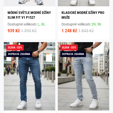
MÓDNÍ SVĚTLE MODRÉ DŽÍNY
KLASICKÉ MODRÉ DŽÍNY PRO
SLIM FIT V1 P1527
MUŽE
Dostupné velikosti:
L,
XL
Dostupné velikosti:
29,
36
939 Kč
1 395 Kč
1 248 Kč
1 843 Kč
SLEVA -32%
SLEVA -32%
DOPRAVA ZDARMA
DOPRAVA ZDARMA