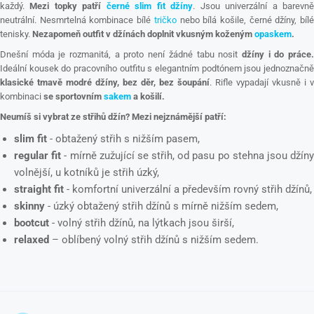
každý.
Mezi topky patří
černé slim fit džíny
. Jsou univerzální a barevn
neutrální. Nesmrtelná kombinace bílé
tričko
nebo bílá košile, černé džíny, bíl
tenisky.
Nezapomeň outfit v džínách doplnit vkusným koženým
opaskem
.
Dnešní móda je rozmanitá, a proto není žádné tabu nosit
džíny i do práce
Ideální kousek do pracovního outfitu s elegantním podtónem jsou jednoznačně
klasické tmavě modré džíny,
bez děr, bez šoupání
. Rifle vypadají vkusně i v
kombinaci
se sportovním
sakem
a košilí.
Neumíš si vybrat ze střihů džín? Mezi nejznámější patří:
slim fit
- obtažený střih s nižším pasem,
regular fit
- mírně zužující se střih, od pasu po stehna jsou džín
volnější, u kotníků je střih úzký,
straight fit
- komfortní univerzální a především rovný střih džínů,
skinny
- úzký obtažený střih džínů s mírně nižším sedem,
bootcut
- volný střih džínů, na lýtkach jsou širší,
relaxed
– oblíbený volný střih džínů s nižším sedem.