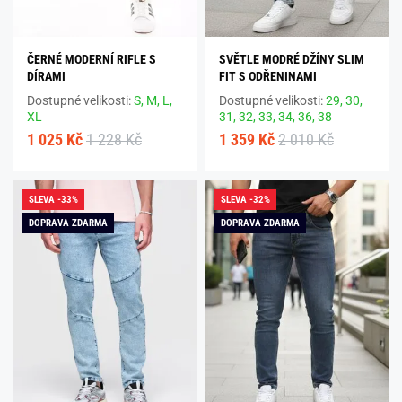
ČERNÉ MODERNÍ RIFLE S
SVĚTLE MODRÉ DŽÍNY SLIM
DÍRAMI
FIT S ODŘENINAMI
Dostupné velikosti:
S,
M,
L,
Dostupné velikosti:
29,
30,
XL
31,
32,
33,
34,
36,
38
1 025 Kč
1 228 Kč
1 359 Kč
2 010 Kč
SLEVA -33%
SLEVA -32%
DOPRAVA ZDARMA
DOPRAVA ZDARMA