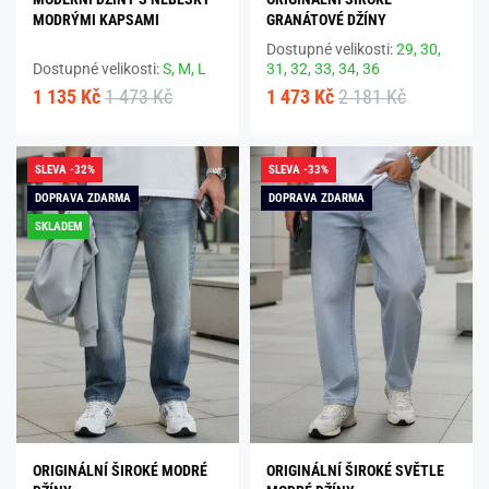
MODRÝMI KAPSAMI
GRANÁTOVÉ DŽÍNY
Dostupné velikosti:
29,
30,
Dostupné velikosti:
S,
M,
L
31,
32,
33,
34,
36
1 135 Kč
1 473 Kč
1 473 Kč
2 181 Kč
SLEVA -32%
SLEVA -33%
DOPRAVA ZDARMA
DOPRAVA ZDARMA
SKLADEM
ORIGINÁLNÍ ŠIROKÉ MODRÉ
ORIGINÁLNÍ ŠIROKÉ SVĚTLE