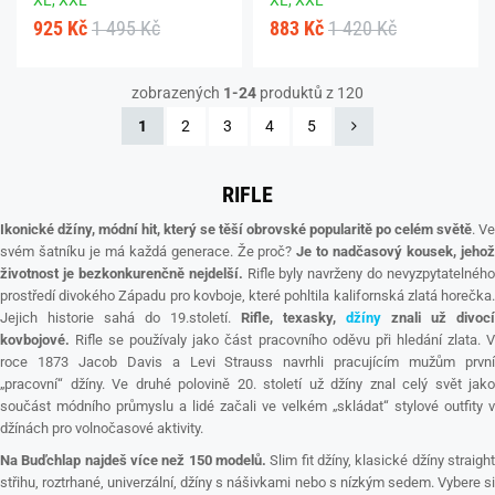
925 Kč
1 495 Kč
883 Kč
1 420 Kč
zobrazených
1-24
produktů z 120
1
2
3
4
5
RIFLE
Ikonické džíny, módní hit, který se těší obrovské popularitě po celém světě
. Ve
svém šatníku je má každá generace. Že proč?
Je to nadčasový kousek, jeho
životnost je bezkonkurenčně nejdelší.
Rifle byly navrženy do nevyzpytatelného
prostředí divokého Západu pro kovboje, které pohltila kalifornská zlatá horečka.
Jejich historie sahá do 19.století.
Rifle, texasky,
džíny
znali už divocí
kovbojové.
Rifle se používaly jako část pracovního oděvu při hledání zlata. V
roce 1873 Jacob Davis a Levi Strauss navrhli pracujícím mužům první
„pracovní“ džíny. Ve druhé polovině 20. století už džíny znal celý svět jako
součást módního průmyslu a lidé začali ve velkém „skládat“ stylové outfity v
džínách pro volnočasové aktivity.
Na Buďchlap najdeš více než 150 modelů.
Slim fit džíny, klasické džíny straight
střihu, roztrhané, univerzální, džíny s nášivkami nebo s nízkým sedem. Vybere si