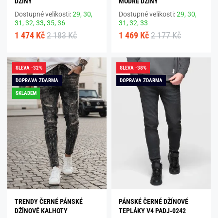
DŽÍNY
MODRÉ DŽÍNY
Dostupné velikosti:
29,
30,
Dostupné velikosti:
29,
30,
31,
32,
33,
35,
36
31,
32,
33
1 474 Kč
2 183 Kč
1 469 Kč
2 177 Kč
SLEVA -32%
SLEVA -38%
DOPRAVA ZDARMA
DOPRAVA ZDARMA
SKLADEM
TRENDY ČERNÉ PÁNSKÉ
PÁNSKÉ ČERNÉ DŽÍNOVÉ
DŽÍNOVÉ KALHOTY
TEPLÁKY V4 PADJ-0242