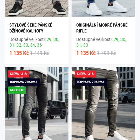
STYLOVÉ ŠEDÉ PÁNSKÉ
ORIGINÁLNÍ MODRÉ PÁNSKÉ
DŽÍNOVÉ KALHOTY
RIFLE
Dostupné velikosti:
29,
30,
Dostupné velikosti:
29,
30,
31,
32,
33,
34,
36
31,
33
1 135 Kč
1 449 Kč
1 135 Kč
1 799 Kč
SLEVA -31%
SLEVA -31%
DOPRAVA ZDARMA
DOPRAVA ZDARMA
SKLADEM