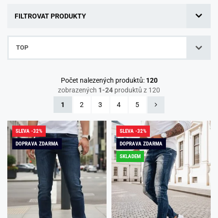
FILTROVAT PRODUKTY
TOP
Počet nalezených produktů:
120
zobrazených
1-24
produktů z 120
1
2
3
4
5
SLEVA -32%
SLEVA -32%
DOPRAVA ZDARMA
DOPRAVA ZDARMA
SKLADEM