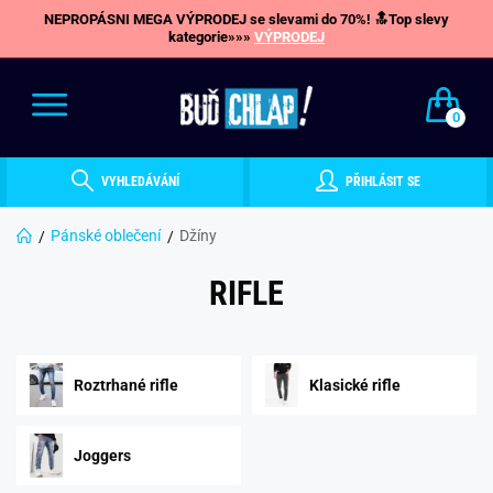
NEPROPÁSNI MEGA VÝPRODEJ se slevami do 70%! 🔝Top slevy
kategorie»»»
VÝPRODEJ
0
VYHLEDÁVÁNÍ
PŘIHLÁSIT SE
Pánské oblečení
Džíny
RIFLE
Roztrhané rifle
Klasické rifle
Joggers