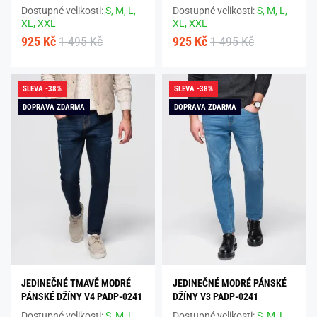
Dostupné velikosti:
S,
M,
L,
Dostupné velikosti:
S,
M,
L,
XL,
XXL
XL,
XXL
925 Kč
1 495 Kč
925 Kč
1 495 Kč
SLEVA -38%
SLEVA -38%
DOPRAVA ZDARMA
DOPRAVA ZDARMA
JEDINEČNÉ TMAVĚ MODRÉ
JEDINEČNÉ MODRÉ PÁNSKÉ
PÁNSKÉ DŽÍNY V4 PADP-0241
DŽÍNY V3 PADP-0241
Dostupné velikosti:
S,
M,
L,
Dostupné velikosti:
S,
M,
L,