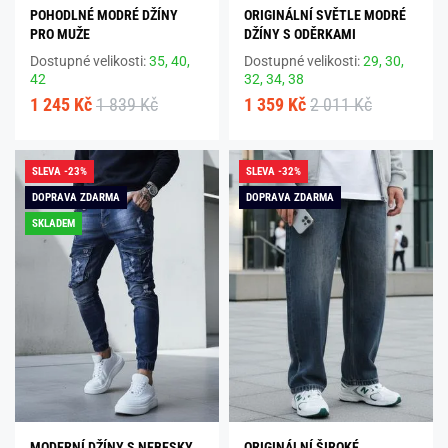
POHODLNÉ MODRÉ DŽÍNY
ORIGINÁLNÍ SVĚTLE MODRÉ
PRO MUŽE
DŽÍNY S ODĚRKAMI
Dostupné velikosti:
35,
40,
Dostupné velikosti:
29,
30,
42
32,
34,
38
1 245 Kč
1 839 Kč
1 359 Kč
2 011 Kč
SLEVA -23%
SLEVA -32%
DOPRAVA ZDARMA
DOPRAVA ZDARMA
SKLADEM
MODERNÍ DŽÍNY S NEBESKY
ORIGINÁLNÍ ŠIROKÉ