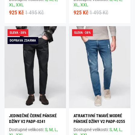
XL,
XXL
XL,
XXL
925 Kč
1 495 Kč
925 Kč
1 495 Kč
SLEVA -38%
SLEVA -38%
DOPRAVA ZDARMA
JEDINEČNÉ ČERNÉ PÁNSKÉ
ATRAKTIVNÍ TMAVĚ MODRÉ
DŽÍNY V2 PADP-0241
PÁNSKÉ DŽÍNY V2 PADP-0255
Dostupné velikosti:
S,
M,
L,
Dostupné velikosti:
S,
M,
L,
XL,
XXL
XL,
XXL