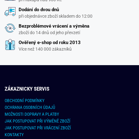
Dodání do dvou dnů
při objednávce zboží skladem do 12:00
Bezproblémové vrácení a výměna
zboží do 14 dnů od jeho převzetí
Ověřený e-shop od roku 2013
Více než 140 000 zákazníků
ZÁKAZNICKY SERVIS
OBCHODNÍ PODMÍNKY
OCHRANA OSOBNÍCH ÚDAJŮ
MOŽNOSTI DOPRAVY A PLATBY
JAK POSTUPOVAT PŘI VÝMĚNĚ ZBOŽÍ
JAK POSTUPOVAT PŘI VRÁCENÍ ZBOŽÍ
KONTAKTY