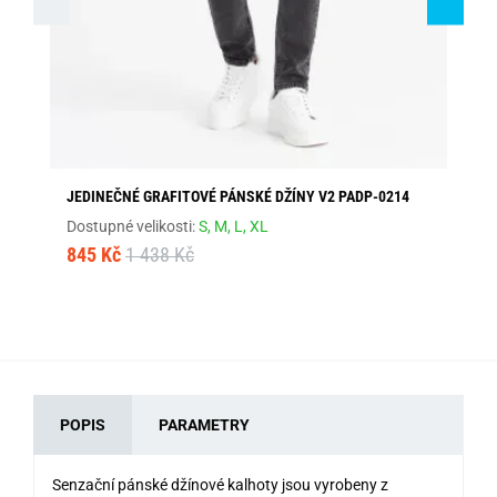
JEDINEČNÉ GRAFITOVÉ PÁNSKÉ DŽÍNY V2 PADP-0214
MO
Dostupné velikosti:
S,
M,
L,
XL
Dos
845 Kč
1 438 Kč
68
POPIS
PARAMETRY
Senzační pánské džínové kalhoty jsou vyrobeny z