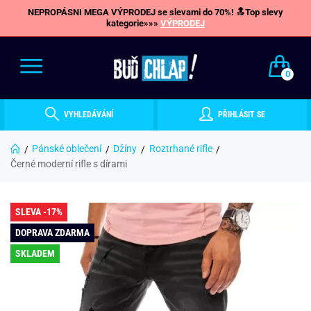
NEPROPÁSNI MEGA VÝPRODEJ se slevami do 70%! 🔝Top slevy
kategorie»»»
VÝPRODEJ
0
VYHLEDÁVÁNÍ
PŘIHLÁSIT SE
Pánské oblečení
Džíny
Roztrhané rifle
Černé moderní rifle s dírami
SLEVA -17%
DOPRAVA ZDARMA
SKLADEM