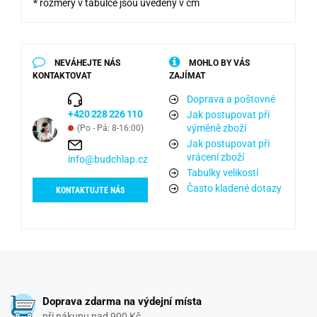
* rozměry v tabulce jsou uvedeny v cm
NEVÁHEJTE NÁS
MOHLO BY VÁS
KONTAKTOVAT
ZAJÍMAT
Doprava a poštovné
+420 228 226 110
Jak postupovat při
výměně zboží
(Po - Pá: 8-16:00)
Jak postupovat při
vrácení zboží
info@budchlap.cz
Tabulky velikostí
Často kladené dotazy
KONTAKTUJTE NÁS
Doprava zdarma na výdejní místa
při nákupu nad 900 Kč