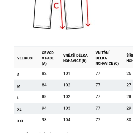
OBVOD
VNITŘNÍ
VNĚJŠÍ DÉLKA
ŠÍŘ
VELIKOST
V PASE
DÉLKA
NOHAVICE (B)
NOH
(A)
NOHAVICE (C)
82
101
77
26
S
84
102
77
27
M
88
102
77
28
L
94
103
77
29
XL
98
104
77
30
XXL