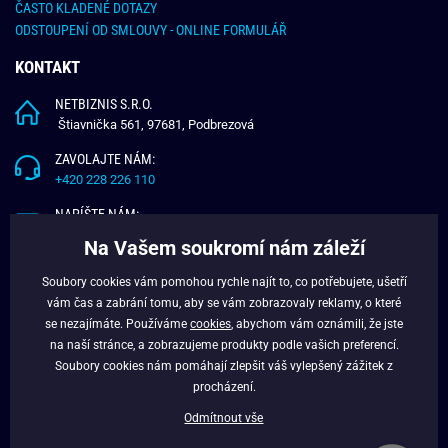
ČASTO KLADENÉ DOTAZY
ODSTOUPENÍ OD SMLOUVY - ONLINE FORMULÁŘ
KONTAKT
NETBIZNIS S.R.O.
Štiavnička 561, 97681, Podbrezová
ZAVOLAJTE NÁM:
+420 228 226 110
NAPÍŠTE NÁM:
info@budchlap.cz
Na Vašem soukromí nám záleží
UŽITEČNÉ INFORMACE
Soubory cookies vám pomohou rychle najít to, co potřebujete, ušetří
vám čas a zabrání tomu, aby se vám zobrazovaly reklamy, o které
O NÁS
se nezajímáte. Používáme
cookies
, abychom vám oznámili, že jste
VĚRNOSTNÍ PROGRAM
na naší stránce, a zobrazujeme produkty podle vašich preferencí.
BLOG
Soubory cookies nám pomáhají zlepšit váš vylepšený zážitek z
FACEBOOK
procházení.
Odmítnout vše