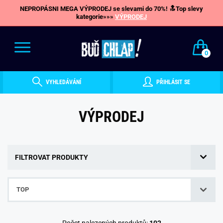
NEPROPÁSNI MEGA VÝPRODEJ se slevami do 70%! 🔝Top slevy
kategorie»»»
VÝPRODEJ
0
VYHLEDÁVÁNÍ
PŘIHLÁSIT SE
VÝPRODEJ
FILTROVAT PRODUKTY
TOP