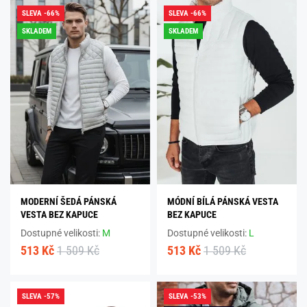
SLEVA -66%
SLEVA -66%
SKLADEM
SKLADEM
MODERNÍ ŠEDÁ PÁNSKÁ
MÓDNÍ BÍLÁ PÁNSKÁ VESTA
VESTA BEZ KAPUCE
BEZ KAPUCE
Dostupné velikosti:
M
Dostupné velikosti:
L
513 Kč
1 509 Kč
513 Kč
1 509 Kč
SLEVA -57%
SLEVA -53%