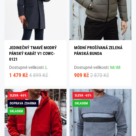
JEDINEČNÝ TMAVĚ MODRÝ
MÓDNÍ PROŠÍVANÁ ZELENÁ
PÁNSKÝ KABÁT V1 COWC-
PÁNSKÁ BUNDA
0121
Dostupné velikosti:
L
Dostupné velikosti:
M/48
1 479 Kč
4 899 Kč
909 Kč
2 870 Kč
SLEVA -66%
SLEVA -65%
DOPRAVA ZDARMA
SKLADEM
SKLADEM