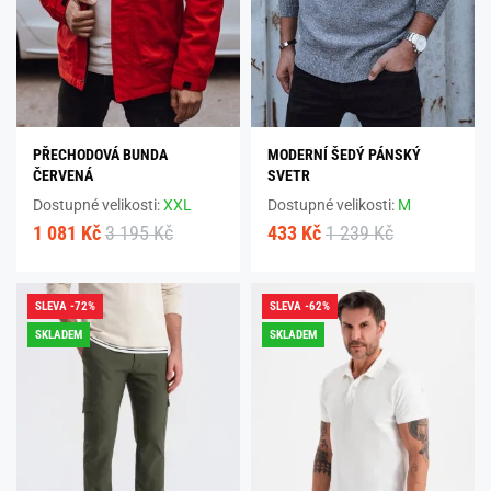
PŘECHODOVÁ BUNDA
MODERNÍ ŠEDÝ PÁNSKÝ
ČERVENÁ
SVETR
Dostupné velikosti:
XXL
Dostupné velikosti:
M
1 081 Kč
3 195 Kč
433 Kč
1 239 Kč
SLEVA -72%
SLEVA -62%
SKLADEM
SKLADEM