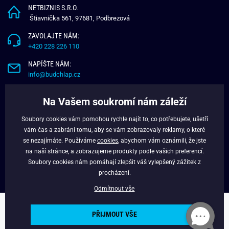
NETBIZNIS S.R.O.
Štiavnička 561, 97681, Podbrezová
ZAVOLAJTE NÁM:
+420 228 226 110
NAPÍŠTE NÁM:
info@budchlap.cz
UŽITEČNÉ INFORMACE
Na Vašem soukromí nám záleží
O NÁS
Soubory cookies vám pomohou rychle najít to, co potřebujete, ušetří
VĚRNOSTNÍ PROGRAM
vám čas a zabrání tomu, aby se vám zobrazovaly reklamy, o které
BLOG
se nezajímáte. Používáme
cookies
, abychom vám oznámili, že jste
na naší stránce, a zobrazujeme produkty podle vašich preferencí.
FACEBOOK
Soubory cookies nám pomáhají zlepšit váš vylepšený zážitek z
procházení.
Odmítnout vše
Copyright © 2024 - Budchlap.cz Všechna práva vyhrazena. webdesign ©
PŘIJMOUT VŠE
litvanyi.sk