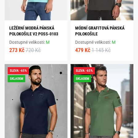
LEŽÉRNÍ MODRÁ PÁNSKÁ
MÓDNÍ GRAFITOVÁ PÁNSKÁ
POLOKOŠILE V2 POSS-0103
POLOKOŠILE
Dostupné velikosti:
M
Dostupné velikosti:
M
273 Kč
720 Kč
479 Kč
1 145 Kč
SLEVA -65%
SLEVA -65%
SKLADEM
SKLADEM