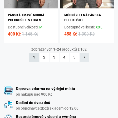
PÁNSKÁ TMAVĚ MODRÁ
MÓDNÍ ZELENÁ PÁNSKÁ
POLOKOŠILE S LOGEM
POLOKOŠILE
Dostupné velikosti:
M
Dostupné velikosti:
XXL
400 Kč
1 145 Kč
458 Kč
1 309 Kč
zobrazených
1-24
produktů z 102
1
2
3
4
5
Doprava zdarma na výdejní místa
při nákupu nad 900 Kč
Dodání do dvou dnů
při objednávce zboží skladem do 12:00
Bezproblémové vrácení a výměna