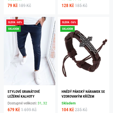
79 Kč
189 Kč
128 Kč
185 Kč
SLEVA -60%
SLEVA -56%
SKLADEM
SKLADEM
STYLOVÉ GRANÁTOVÉ
HNĚDÝ PÁNSKÝ NÁRAMEK SE
LEŽÉRNÍ KALHOTY
VZOROVANÝM KŘÍŽEM
Dostupné velikosti:
31,
32
Skladem
679 Kč
1 699 Kč
104 Kč
235 Kč