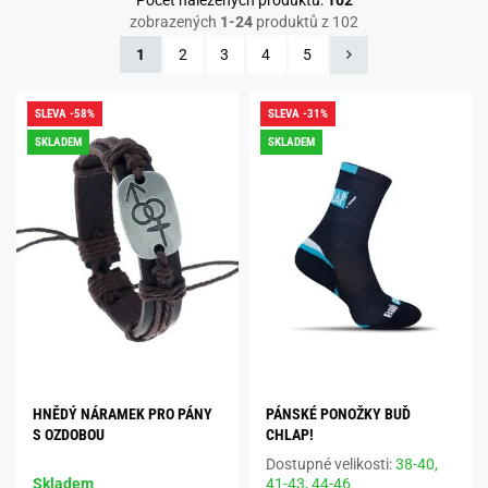
Počet nalezených produktů:
102
zobrazených
1-24
produktů z 102
1
2
3
4
5
SLEVA -58%
SLEVA -31%
SKLADEM
SKLADEM
HNĚDÝ NÁRAMEK PRO PÁNY
PÁNSKÉ PONOŽKY BUĎ
S OZDOBOU
CHLAP!
Dostupné velikosti:
38-40,
Skladem
41-43,
44-46