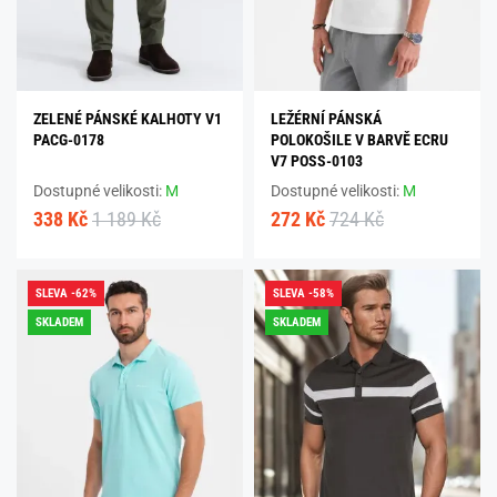
ZELENÉ PÁNSKÉ KALHOTY V1
LEŽÉRNÍ PÁNSKÁ
PACG-0178
POLOKOŠILE V BARVĚ ECRU
V7 POSS-0103
Dostupné velikosti:
M
Dostupné velikosti:
M
338 Kč
1 189 Kč
272 Kč
724 Kč
SLEVA -62%
SLEVA -58%
SKLADEM
SKLADEM