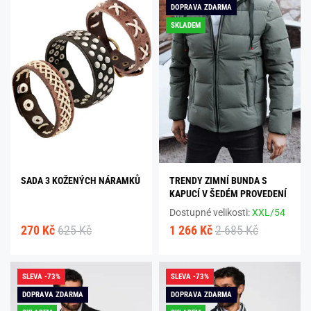
DOPRAVA ZDARMA
SKLADEM
SADA 3 KOŽENÝCH NÁRAMKŮ
TRENDY ZIMNÍ BUNDA S
KAPUCÍ V ŠEDÉM PROVEDENÍ
Dostupné velikosti:
XXL/54
270 Kč
625 Kč
1 266 Kč
2 685 Kč
SLEVA -73%
SLEVA -73%
DOPRAVA ZDARMA
DOPRAVA ZDARMA