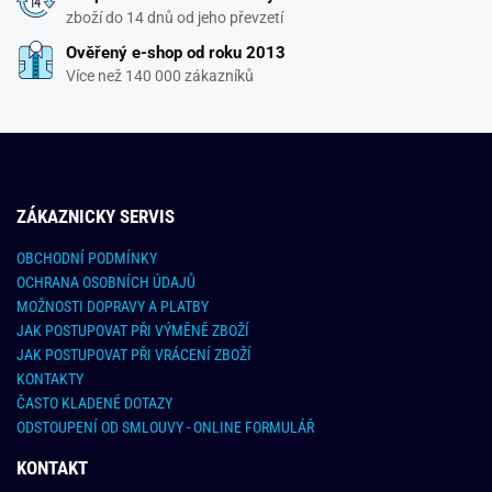
zboží do 14 dnů od jeho převzetí
Ověřený e-shop od roku 2013
Více než 140 000 zákazníků
ZÁKAZNICKY SERVIS
OBCHODNÍ PODMÍNKY
OCHRANA OSOBNÍCH ÚDAJŮ
MOŽNOSTI DOPRAVY A PLATBY
JAK POSTUPOVAT PŘI VÝMĚNĚ ZBOŽÍ
JAK POSTUPOVAT PŘI VRÁCENÍ ZBOŽÍ
KONTAKTY
ČASTO KLADENÉ DOTAZY
ODSTOUPENÍ OD SMLOUVY - ONLINE FORMULÁŘ
KONTAKT