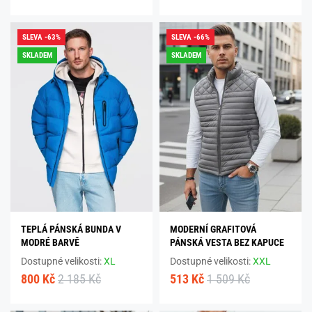
SLEVA -63%
SLEVA -66%
SKLADEM
SKLADEM
TEPLÁ PÁNSKÁ BUNDA V
MODERNÍ GRAFITOVÁ
MODRÉ BARVĚ
PÁNSKÁ VESTA BEZ KAPUCE
Dostupné velikosti:
XL
Dostupné velikosti:
XXL
800 Kč
2 185 Kč
513 Kč
1 509 Kč