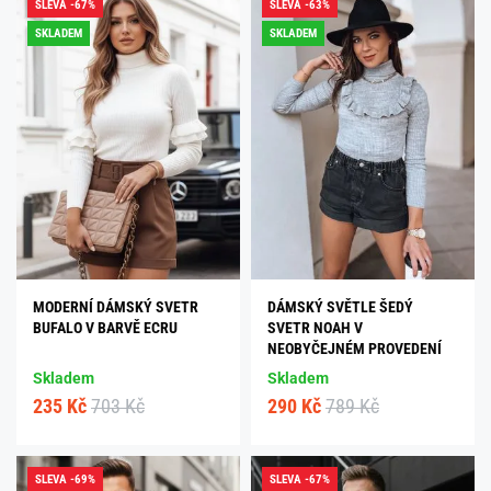
SLEVA -67%
SLEVA -63%
SKLADEM
SKLADEM
MODERNÍ DÁMSKÝ SVETR
DÁMSKÝ SVĚTLE ŠEDÝ
BUFALO V BARVĚ ECRU
SVETR NOAH V
NEOBYČEJNÉM PROVEDENÍ
Skladem
Skladem
235 Kč
703 Kč
290 Kč
789 Kč
SLEVA -69%
SLEVA -67%