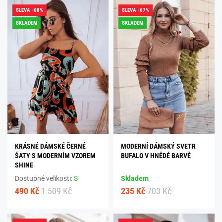
SLEVA -68%
SLEVA -67%
SKLADEM
SKLADEM
KRÁSNÉ DÁMSKÉ ČERNÉ
MODERNÍ DÁMSKÝ SVETR
ŠATY S MODERNÍM VZOREM
BUFALO V HNĚDÉ BARVĚ
SHINE
Dostupné velikosti:
S
Skladem
490 Kč
1 509 Kč
235 Kč
703 Kč