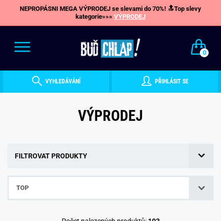
NEPROPÁSNI MEGA VÝPRODEJ se slevami do 70%! 🔝Top slevy
kategorie»»»
VÝPRODEJ
0
VYHLEDÁVÁNÍ
PŘIHLÁSIT SE
VÝPRODEJ
FILTROVAT PRODUKTY
TOP