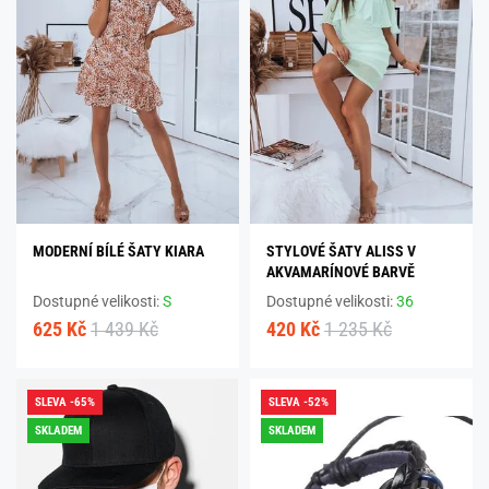
MODERNÍ BÍLÉ ŠATY KIARA
STYLOVÉ ŠATY ALISS V
AKVAMARÍNOVÉ BARVĚ
Dostupné velikosti:
S
Dostupné velikosti:
36
625 Kč
1 439 Kč
420 Kč
1 235 Kč
SLEVA -65%
SLEVA -52%
SKLADEM
SKLADEM