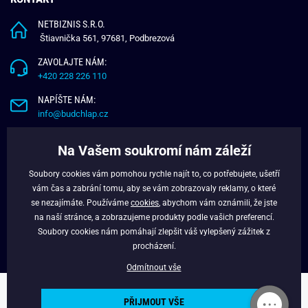
NETBIZNIS S.R.O.
Štiavnička 561, 97681, Podbrezová
ZAVOLAJTE NÁM:
+420 228 226 110
NAPÍŠTE NÁM:
info@budchlap.cz
UŽITEČNÉ INFORMACE
Na Vašem soukromí nám záleží
O NÁS
Soubory cookies vám pomohou rychle najít to, co potřebujete, ušetří
VĚRNOSTNÍ PROGRAM
vám čas a zabrání tomu, aby se vám zobrazovaly reklamy, o které
BLOG
se nezajímáte. Používáme
cookies
, abychom vám oznámili, že jste
na naší stránce, a zobrazujeme produkty podle vašich preferencí.
FACEBOOK
Soubory cookies nám pomáhají zlepšit váš vylepšený zážitek z
procházení.
Odmítnout vše
Copyright © 2024 - Budchlap.cz Všechna práva vyhrazena. webdesign ©
PŘIJMOUT VŠE
litvanyi.sk