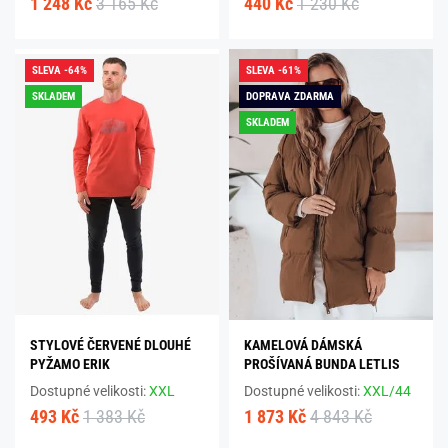
1 248 Kč
3 165 Kč
440 Kč
1 230 Kč
SLEVA -64%
SLEVA -61%
SKLADEM
DOPRAVA ZDARMA
SKLADEM
STYLOVÉ ČERVENÉ DLOUHÉ
KAMELOVÁ DÁMSKÁ
PYŽAMO ERIK
PROŠÍVANÁ BUNDA LETLIS
Dostupné velikosti:
XXL
Dostupné velikosti:
XXL/44
493 Kč
1 383 Kč
1 873 Kč
4 843 Kč