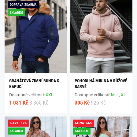
DOPRAVA ZDARMA
SKLADEM
GRANÁTOVÁ ZIMNÍ BUNDA S
POHODLNÁ MIKINA V RŮŽOVÉ
KAPUCÍ
BARVĚ
Dostupné velikosti:
XXL
Dostupné velikosti:
M,
L,
XL
1 031 Kč
3 365 Kč
305 Kč
925 Kč
SLEVA -57%
SLEVA -66%
SKLADEM
SKLADEM