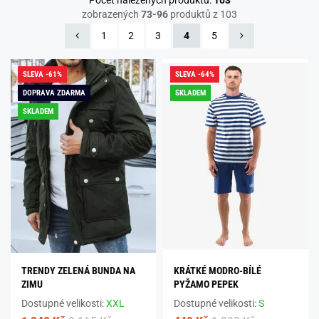
Počet nalezených produktů:
103
zobrazených
73-96
produktů z 103
1
2
3
4
5
SLEVA -61%
SLEVA -64%
DOPRAVA ZDARMA
SKLADEM
SKLADEM
TRENDY ZELENÁ BUNDA NA
KRÁTKÉ MODRO-BÍLÉ
ZIMU
PYŽAMO PEPEK
Dostupné velikosti:
XXL
Dostupné velikosti:
S