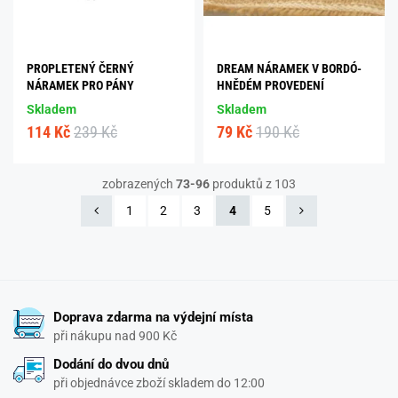
PROPLETENÝ ČERNÝ
DREAM NÁRAMEK V BORDÓ-
NÁRAMEK PRO PÁNY
HNĚDÉM PROVEDENÍ
Skladem
Skladem
114 Kč
239 Kč
79 Kč
190 Kč
zobrazených
73-96
produktů z 103
1
2
3
4
5
Doprava zdarma na výdejní místa
při nákupu nad 900 Kč
Dodání do dvou dnů
při objednávce zboží skladem do 12:00