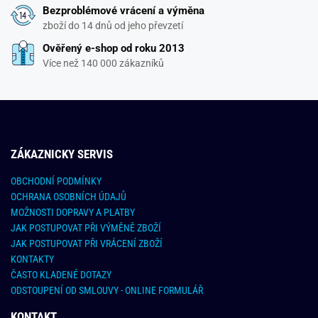
Bezproblémové vrácení a výměna
zboží do 14 dnů od jeho převzetí
Ověřený e-shop od roku 2013
Více než 140 000 zákazníků
ZÁKAZNICKY SERVIS
OBCHODNÍ PODMÍNKY
OCHRANA OSOBNÍCH ÚDAJŮ
MOŽNOSTI DOPRAVY A PLATBY
JAK POSTUPOVAT PŘI VÝMĚNĚ ZBOŽÍ
JAK POSTUPOVAT PŘI VRÁCENÍ ZBOŽÍ
KONTAKTY
ČASTO KLADENÉ DOTAZY
ODSTOUPENÍ OD SMLOUVY - ONLINE FORMULÁŘ
KONTAKT