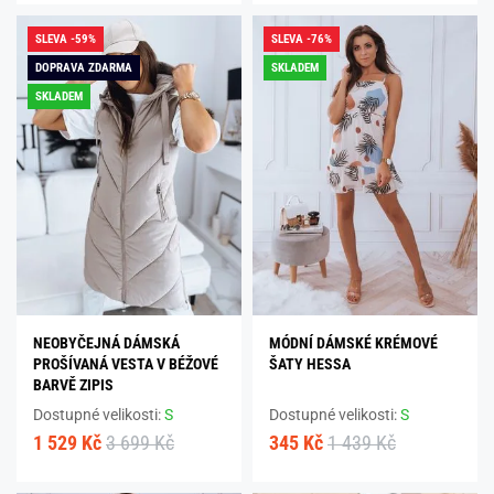
SLEVA -59%
SLEVA -76%
DOPRAVA ZDARMA
SKLADEM
SKLADEM
NEOBYČEJNÁ DÁMSKÁ
MÓDNÍ DÁMSKÉ KRÉMOVÉ
PROŠÍVANÁ VESTA V BÉŽOVÉ
ŠATY HESSA
BARVĚ ZIPIS
Dostupné velikosti:
S
Dostupné velikosti:
S
1 529 Kč
3 699 Kč
345 Kč
1 439 Kč