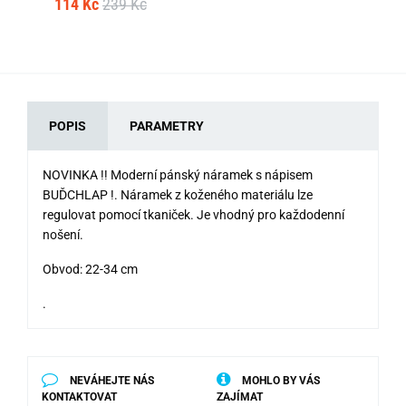
114 Kč
239 Kč
22
POPIS
PARAMETRY
NOVINKA !! Moderní pánský náramek s nápisem
BUĎCHLAP !. Náramek z koženého materiálu lze
regulovat pomocí tkaniček. Je vhodný pro každodenní
nošení.
Obvod: 22-34 cm
.
NEVÁHEJTE NÁS
MOHLO BY VÁS
KONTAKTOVAT
ZAJÍMAT