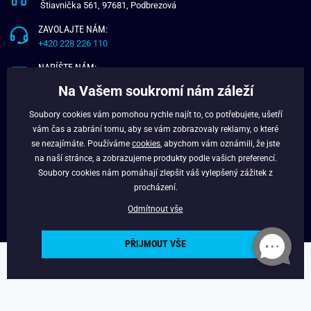
Štiavnička 561, 97681, Podbrezová
ZAVOLAJTE NÁM:
+420 228 226 110
NAPÍŠTE NÁM:
info@budchlap.cz
Na Vašem soukromí nám záleží
UŽITEČNÉ INFORMACE
Soubory cookies vám pomohou rychle najít to, co potřebujete, ušetří
vám čas a zabrání tomu, aby se vám zobrazovaly reklamy, o které
O NÁS
se nezajímáte. Používáme
cookies
, abychom vám oznámili, že jste
VĚRNOSTNÍ PROGRAM
na naší stránce, a zobrazujeme produkty podle vašich preferencí.
BLOG
Soubory cookies nám pomáhají zlepšit váš vylepšený zážitek z
FACEBOOK
procházení.
Odmítnout vše
PŘIJMOUT VŠE
Copyright © 2024 - Budchlap.cz Všechna práva vyhrazena. webdesign ©
litvanyi.sk
Powered by
Simplia.cz
.