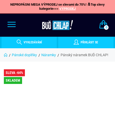
NEPROPÁSNI MEGA VÝPRODEJ se slevami do 70%! 🔝Top slevy
kategorie»»»
VÝPRODEJ
0
VYHLEDÁVÁNÍ
PŘIHLÁSIT SE
Pánské doplňky
Náramky
Pánský náramek BUĎ CHLAP!
SLEVA -64%
SKLADEM