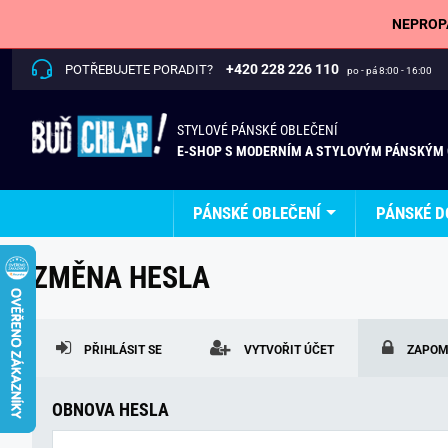
NEPROPÁ
+420 228 226 110
POTŘEBUJETE PORADIT?
po - pá 8:00 - 16:00
STYLOVÉ PÁNSKÉ OBLEČENÍ
E-SHOP S MODERNÍM A STYLOVÝM PÁNSKÝM
PÁNSKÉ OBLEČENÍ
PÁNSKÉ D
ZMĚNA HESLA
PŘIHLÁSIT SE
VYTVOŘIT ÚČET
ZAPOM
OBNOVA HESLA