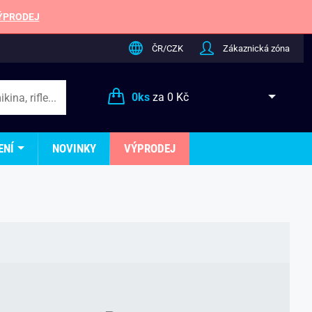
ÝPRODEJ
ČR/CZK
Zákaznická zóna
0
ks
za
0 Kč
ENÍ
NOVINKY
VÝPRODEJ