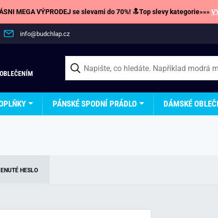
SNI MEGA VÝPRODEJ se slevami do 70%! 🔝Top slevy kategorie»»»
V
info@budchlap.cz
 OBLEČENÍM
OPLŇKY
PÁNSKÉ SPODNÍ PRÁDLO
DÁMSKÉ OBLEČ
ENUTÉ HESLO