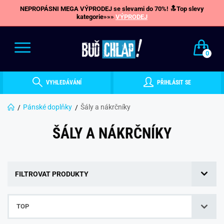
NEPROPÁSNI MEGA VÝPRODEJ se slevami do 70%! 🔝Top slevy
kategorie»»»
VÝPRODEJ
0
VYHLEDÁVÁNÍ
PŘIHLÁSIT SE
Pánské doplňky
Šály a nákrčníky
ŠÁLY A NÁKRČNÍKY
FILTROVAT PRODUKTY
TOP