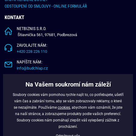
ODSTOUPENÍ OD SMLOUVY - ONLINE FORMULÁŘ
KONTAKT
NETBIZNIS S.R.O.
Štiavnička 561, 97681, Podbrezová
ZAVOLAJTE NÁM:
+420 228 226 110
NAPÍŠTE NÁM:
info@budchlap.cz
UŽITEČNÉ INFORMACE
Na Vašem soukromí nám záleží
O NÁS
Soubory cookies vám pomohou rychle najít to, co potřebujete, ušetří
VĚRNOSTNÍ PROGRAM
vám čas a zabrání tomu, aby se vám zobrazovaly reklamy, o které
BLOG
se nezajímáte. Používáme
cookies
, abychom vám oznámili, že jste
na naší stránce, a zobrazujeme produkty podle vašich preferencí.
FACEBOOK
Soubory cookies nám pomáhají zlepšit váš vylepšený zážitek z
procházení.
Odmítnout vše