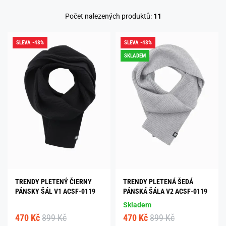
Počet nalezených produktů:
11
SLEVA -48%
SLEVA -48%
SKLADEM
TRENDY PLETENÝ ČIERNY
TRENDY PLETENÁ ŠEDÁ
PÁNSKY ŠÁL V1 ACSF-0119
PÁNSKÁ ŠÁLA V2 ACSF-0119
Skladem
470 Kč
899 Kč
470 Kč
899 Kč