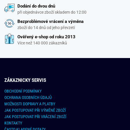
Dodání do dvou dnů
při objednávce zboží skladem do 12:00
Bezproblémové vrácení a výměna
zboží do 14 dnů od jeho převzetí
Ověřený e-shop od roku 2013
Více než 140 000 zákazníků
ZÁKAZNICKY SERVIS
OBCHODNÍ PODMÍNKY
OCHRANA OSOBNÍCH ÚDAJŮ
MOŽNOSTI DOPRAVY A PLATBY
JAK POSTUPOVAT PŘI VÝMĚNĚ ZBOŽÍ
JAK POSTUPOVAT PŘI VRÁCENÍ ZBOŽÍ
KONTAKTY
ČASTO KLADENÉ DOTAZY