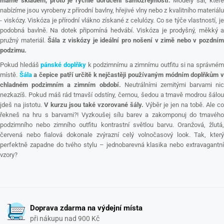
máme skladem, proto je rychlé doručení samozřejmostí.
Modely šál, kter
nabízíme jsou vyrobeny z přírodní bavlny, hřejivé vlny nebo z kvalitního materiálu
- viskózy. Viskóza je přírodní vlákno získané z celulózy. Co se týče vlastností, je
podobná bavlně. Na dotek připomíná hedvábí. Viskóza je prodyšný, měkký a
pružný materiál.
Šála z viskózy je ideální pro nošení v zimě nebo v pozdní
podzimu.
Pokud hledáš
pánské doplňky
k podzimnímu a zimnímu outfitu si na správné
místě.
Šála
a čepice patří určitě k nejčastěji používaným módním doplňkům 
chladném podzimním a zimním období.
Neutrálními zemitými barvami nic
nezkazíš. Pokud máš rád tmavší odstíny, černou, šedou a tmavě modrou šálou
jdeš na jistotu.
V kurzu jsou také vzorované šály.
Výběr je jen na tobě. Ale co
řekneš na hru s barvami?! Vyzkoušej sílu barev a zakomponuj do tmavého
podzimního nebo zimního outfitu kontrastní světlou barvu. Oranžová, žlutá,
červená nebo fialová dokonale zvýrazní celý volnočasový look. Tak, který
perfektně zapadne do tvého stylu – jednobarevná klasika nebo extravagantní
vzory?
Doprava zdarma na výdejní místa
při nákupu nad 900 Kč