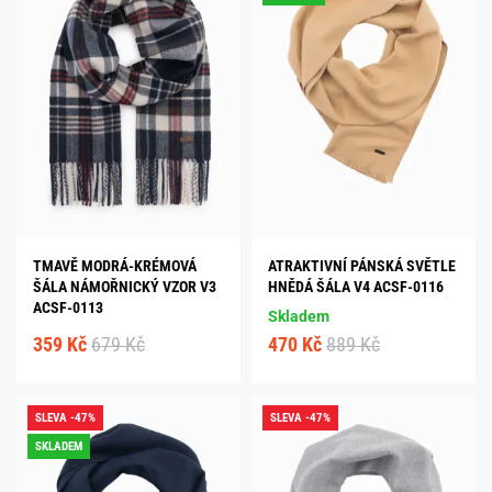
TMAVĚ MODRÁ-KRÉMOVÁ
ATRAKTIVNÍ PÁNSKÁ SVĚTLE
ŠÁLA NÁMOŘNICKÝ VZOR V3
HNĚDÁ ŠÁLA V4 ACSF-0116
ACSF-0113
Skladem
359 Kč
679 Kč
470 Kč
889 Kč
SLEVA -47%
SLEVA -47%
SKLADEM