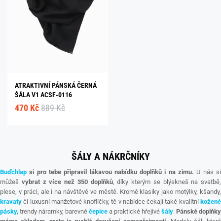
ATRAKTIVNÍ PÁNSKÁ ČERNÁ
ŠÁLA V1 ACSF-0116
470 Kč
889 Kč
ŠÁLY A NÁKRČNÍKY
Buďchlap
si pro tebe připravil lákavou nabídku doplňků i na zimu.
U nás s
můžeš
vybrat z více než 350 doplňků
, díky kterým se blýskneš na svatbě,
plese, v práci, ale i na návštěvě ve městě. Kromě klasiky jako motýlky, kšandy,
kravaty
či luxusní manžetové knoflíčky, tě v nabídce čekají také kvalitní
kožen
pásky,
trendy náramky, barevné
čepice
a praktické hřejivé
šály
.
Pánské doplňky