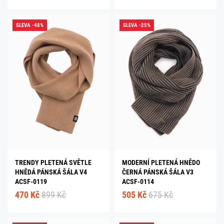
SLEVA -48%
SLEVA -25%
TRENDY PLETENÁ SVĚTLE
MODERNÍ PLETENÁ HNĚDO
HNĚDÁ PÁNSKÁ ŠÁLA V4
ČERNÁ PÁNSKÁ ŠÁLA V3
ACSF-0119
ACSF-0114
470 Kč
899 Kč
505 Kč
675 Kč