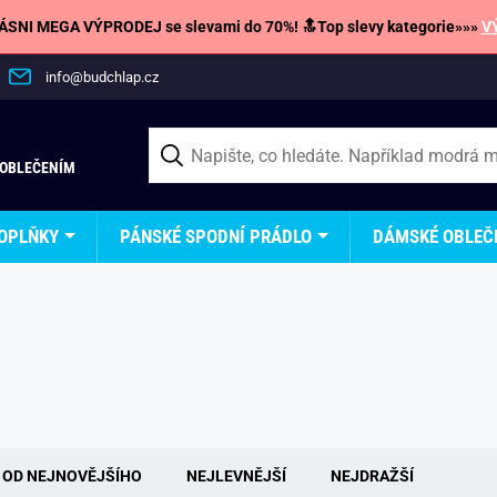
SNI MEGA VÝPRODEJ se slevami do 70%! 🔝Top slevy kategorie»»»
V
info@budchlap.cz
 OBLEČENÍM
OPLŇKY
PÁNSKÉ SPODNÍ PRÁDLO
DÁMSKÉ OBLEČ
OD NEJNOVĚJŠÍHO
NEJLEVNĚJŠÍ
NEJDRAŽŠÍ