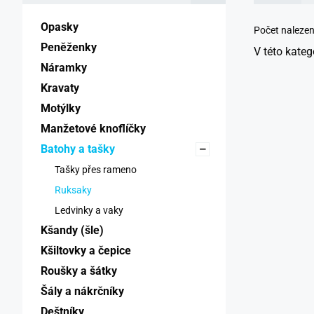
Opasky 
Počet naleze
Peněženky 
V této kateg
Náramky 
Kravaty 
Motýlky 
Manžetové knoflíčky 
Batohy a tašky 
Tašky přes rameno 
Ruksaky 
Ledvinky a vaky 
Kšandy (šle) 
Kšiltovky a čepice 
Roušky a šátky 
Šály a nákrčníky 
Deštníky 