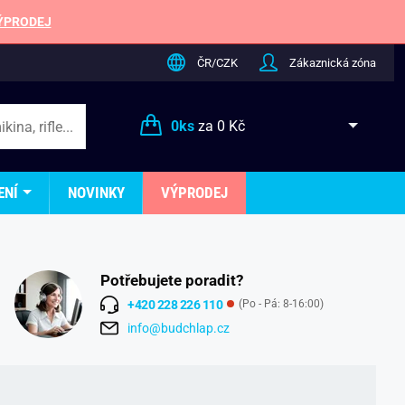
ÝPRODEJ
ČR/CZK
Zákaznická zóna
0
ks
za
0 Kč
ENÍ
NOVINKY
VÝPRODEJ
Potřebujete poradit?
+420 228 226 110
(Po - Pá: 8-16:00)
info@budchlap.cz