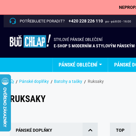
NEPROPÁ
+420 228 226 110
POTŘEBUJETE PORADIT?
po - pá 8:00 - 16:00
STYLOVÉ PÁNSKÉ OBLEČENÍ
E-SHOP S MODERNÍM A STYLOVÝM PÁNSKÝM
PÁNSKÉ OBLEČENÍ
PÁNSKÉ D
Pánské doplňky
Batohy a tašky
Ruksaky
RUKSAKY
PÁNSKÉ DOPLŇKY
TOP