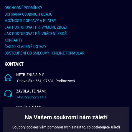
OBCHODNÍ PODMÍNKY
OCHRANA OSOBNÍCH ÚDAJŮ
MOŽNOSTI DOPRAVY A PLATBY
JAK POSTUPOVAT PŘI VÝMĚNĚ ZBOŽÍ
JAK POSTUPOVAT PŘI VRÁCENÍ ZBOŽÍ
KONTAKTY
ČASTO KLADENÉ DOTAZY
ODSTOUPENÍ OD SMLOUVY - ONLINE FORMULÁŘ
KONTAKT
NETBIZNIS S.R.O.
Štiavnička 561, 97681, Podbrezová
ZAVOLAJTE NÁM:
+420 228 226 110
NAPÍŠTE NÁM:
info@budchlap.cz
Na Vašem soukromí nám záleží
UŽITEČNÉ INFORMACE
Soubory cookies vám pomohou rychle najít to, co potřebujete, ušetří