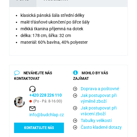
klasická pánská šála střední délky
malé třásňové ukončení po šířce šály
měkká tkanina příjemná na dotek
délka: 178 cm, šířka: 32 cm
materiál: 60% bavlna, 40% polyester
NEVÁHEJTE NÁS
MOHLO BY VÁS
KONTAKTOVAT
ZAJÍMAT
Doprava a poštovné
+420 228 226 110
Jak postupovat při
výměně zboží
(Po - Pá: 8-16:00)
Jak postupovat při
vrácení zboží
info@budchlap.cz
Tabulky velikostí
Často kladené dotazy
KONTAKTUJTE NÁS