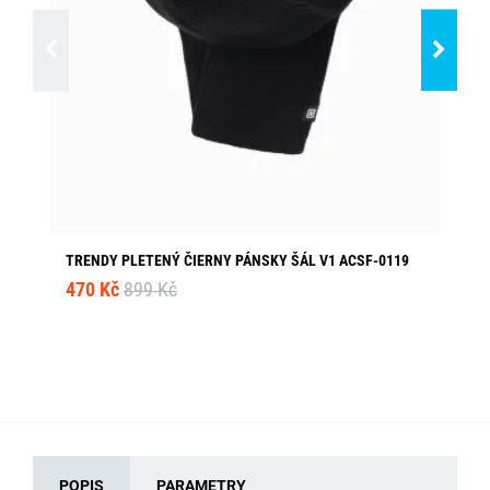
TRENDY PLETENÝ ČIERNY PÁNSKY ŠÁL V1 ACSF-0119
TR
470 Kč
899 Kč
Sk
47
POPIS
PARAMETRY