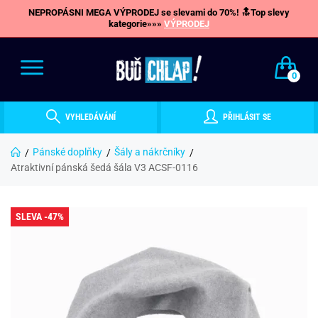
NEPROPÁSNI MEGA VÝPRODEJ se slevami do 70%! 🔝Top slevy
kategorie»»»
VÝPRODEJ
0
VYHLEDÁVÁNÍ
PŘIHLÁSIT SE
Pánské doplňky
Šály a nákrčníky
Atraktivní pánská šedá šála V3 ACSF-0116
SLEVA -47%