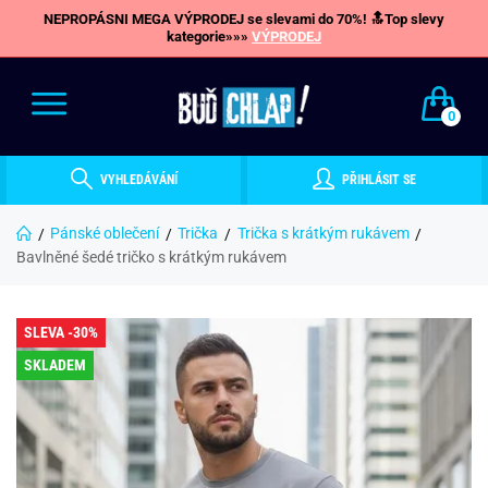
NEPROPÁSNI MEGA VÝPRODEJ se slevami do 70%! 🔝Top slevy
kategorie»»»
VÝPRODEJ
0
VYHLEDÁVÁNÍ
PŘIHLÁSIT SE
Pánské oblečení
Trička
Trička s krátkým rukávem
Bavlněné šedé tričko s krátkým rukávem
SLEVA -30%
SKLADEM