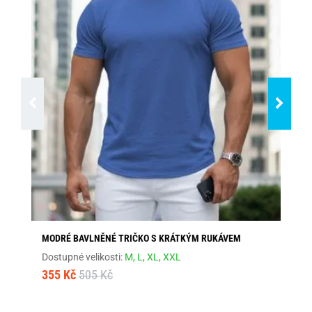
MODRÉ BAVLNĚNÉ TRIČKO S KRÁTKÝM RUKÁVEM
ČE
Dostupné velikosti:
M,
L,
XL,
XXL
Dos
355 Kč
505 Kč
35