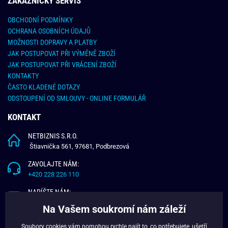
ZÁKAZNICKY SERVIS
OBCHODNÍ PODMÍNKY
OCHRANA OSOBNÍCH ÚDAJŮ
MOŽNOSTI DOPRAVY A PLATBY
JAK POSTUPOVAT PŘI VÝMĚNĚ ZBOŽÍ
JAK POSTUPOVAT PŘI VRÁCENÍ ZBOŽÍ
KONTAKTY
ČASTO KLADENÉ DOTAZY
ODSTOUPENÍ OD SMLOUVY - ONLINE FORMULÁŘ
KONTAKT
NETBIZNIS S.R.O.
Štiavnička 561, 97681, Podbrezová
ZAVOLAJTE NÁM:
+420 228 226 110
NAPÍŠTE NÁM:
info@budchlap.cz
Na Vašem soukromí nám záleží
UŽITEČNÉ INFORMACE
Soubory cookies vám pomohou rychle najít to, co potřebujete, ušetří