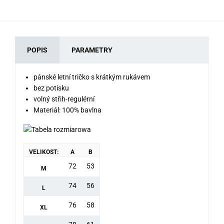
POPIS
PARAMETRY
pánské letní tričko s krátkým rukávem
bez potisku
volný střih-regulérní
Materiál: 100% bavlna
VELIKOST:
A
B
72
53
M
74
56
L
76
58
XL