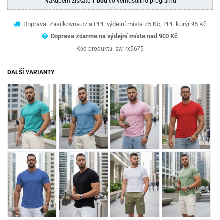
Nákupem získáte
1 bod
do věrnostního programu
Doprava: Zasilkovna.cz a PPL výdejní místa 75 Kč, PPL kurýr 95 Kč
Doprava zdarma na výdejní místa nad 9
00 Kč
Kód produktu:
sw_rx5675
DALŠÍ VARIANTY