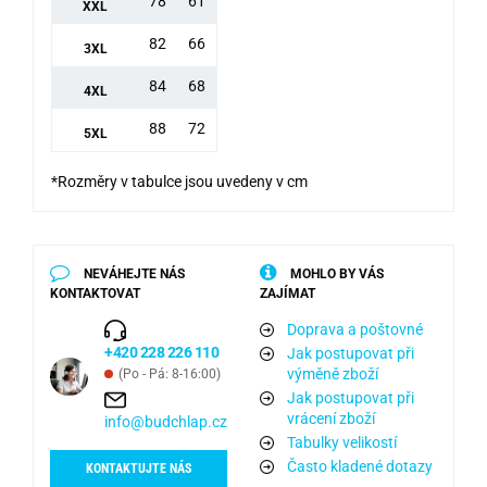
78
61
XXL
82
66
3XL
84
68
4XL
88
72
5XL
*Rozměry v tabulce jsou uvedeny v cm
NEVÁHEJTE NÁS
MOHLO BY VÁS
KONTAKTOVAT
ZAJÍMAT
Doprava a poštovné
+420 228 226 110
Jak postupovat při
výměně zboží
(Po - Pá: 8-16:00)
Jak postupovat při
vrácení zboží
info@budchlap.cz
Tabulky velikostí
Často kladené dotazy
KONTAKTUJTE NÁS