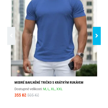
MODRÉ BAVLNĚNÉ TRIČKO S KRÁTKÝM RUKÁVEM
BA
Dostupné velikosti:
M,
L,
XL,
XXL
Dos
355 Kč
505 Kč
35