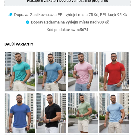
Nákupem získáte
1 bod
do věrnostního programu
Doprava: Zasilkovna.cz a PPL výdejní místa 75 Kč, PPL kurýr 95 Kč
Doprava zdarma na výdejní místa nad 9
00 Kč
Kód produktu:
sw_rx5674
DALŠÍ VARIANTY