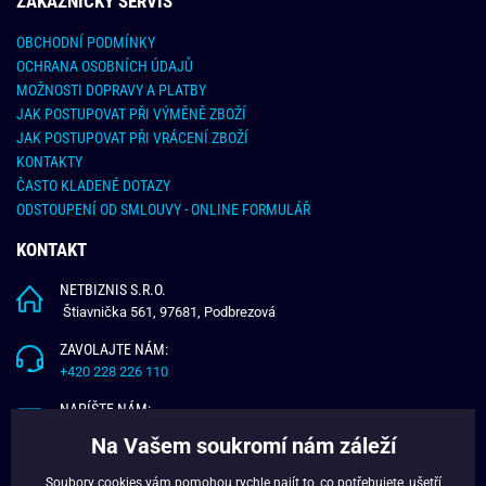
ZÁKAZNICKY SERVIS
OBCHODNÍ PODMÍNKY
OCHRANA OSOBNÍCH ÚDAJŮ
MOŽNOSTI DOPRAVY A PLATBY
JAK POSTUPOVAT PŘI VÝMĚNĚ ZBOŽÍ
JAK POSTUPOVAT PŘI VRÁCENÍ ZBOŽÍ
KONTAKTY
ČASTO KLADENÉ DOTAZY
ODSTOUPENÍ OD SMLOUVY - ONLINE FORMULÁŘ
KONTAKT
NETBIZNIS S.R.O.
Štiavnička 561, 97681, Podbrezová
ZAVOLAJTE NÁM:
+420 228 226 110
NAPÍŠTE NÁM:
info@budchlap.cz
Na Vašem soukromí nám záleží
UŽITEČNÉ INFORMACE
Soubory cookies vám pomohou rychle najít to, co potřebujete, ušetří