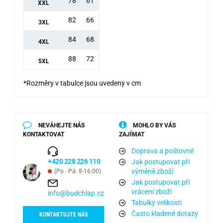
78
61
XXL
82
66
3XL
84
68
4XL
88
72
5XL
*Rozměry v tabulce jsou uvedeny v cm
NEVÁHEJTE NÁS
MOHLO BY VÁS
KONTAKTOVAT
ZAJÍMAT
Doprava a poštovné
+420 228 226 110
Jak postupovat při
výměně zboží
(Po - Pá: 8-16:00)
Jak postupovat při
vrácení zboží
info@budchlap.cz
Tabulky velikostí
Často kladené dotazy
KONTAKTUJTE NÁS