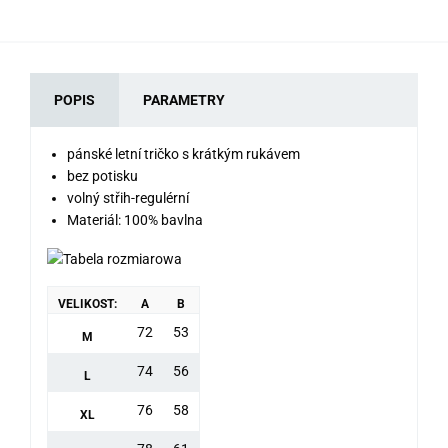
POPIS
PARAMETRY
pánské letní tričko s krátkým rukávem
bez potisku
volný střih-regulérní
Materiál: 100% bavlna
VELIKOST:
A
B
72
53
M
74
56
L
76
58
XL