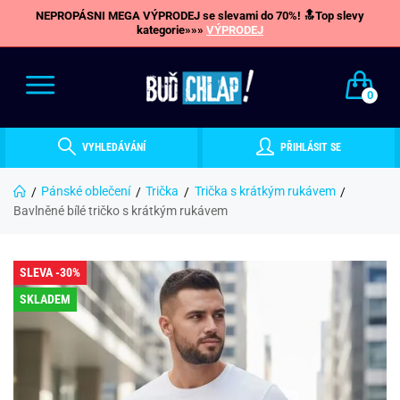
NEPROPÁSNI MEGA VÝPRODEJ se slevami do 70%! 🔝Top slevy
kategorie»»»
VÝPRODEJ
0
VYHLEDÁVÁNÍ
PŘIHLÁSIT SE
Pánské oblečení
Trička
Trička s krátkým rukávem
Bavlněné bílé tričko s krátkým rukávem
SLEVA -30%
SKLADEM