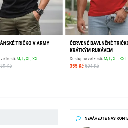
PÁNSKÉ TRIČKO V ARMY
ČERVENÉ BAVLNĚNÉ TRIČK
KRÁTKÝM RUKÁVEM
velikosti:
M,
L,
XL,
XXL
Dostupné velikosti:
M,
L,
XL,
XXL
839 Kč
355 Kč
504 Kč
NEVÁHEJTE NÁS KONT