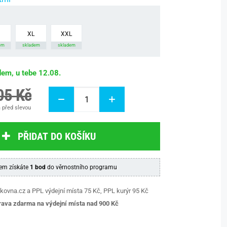
XL
XXL
em
skladem
skladem
dem, u tebe 12.08.
05 Kč
 před slevou
PŘIDAT DO KOŠÍKU
em získáte
1 bod
do věrnostního programu
kovna.cz a PPL výdejní místa 75 Kč, PPL kurýr 95 Kč
ava zdarma na výdejní místa nad 9
00 Kč