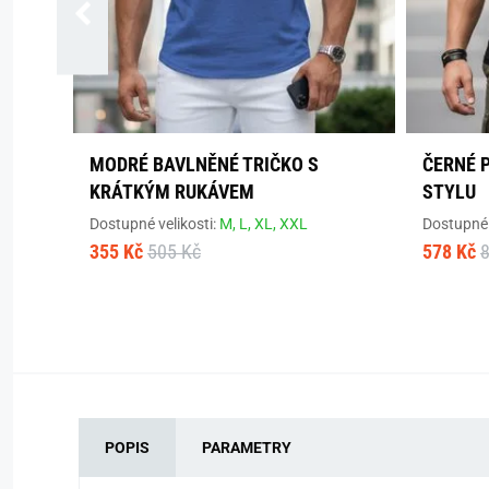
MODRÉ BAVLNĚNÉ TRIČKO S
ČERNÉ 
KRÁTKÝM RUKÁVEM
STYLU
Dostupné velikosti:
M,
L,
XL,
XXL
Dostupné 
355 Kč
505 Kč
578 Kč
POPIS
PARAMETRY