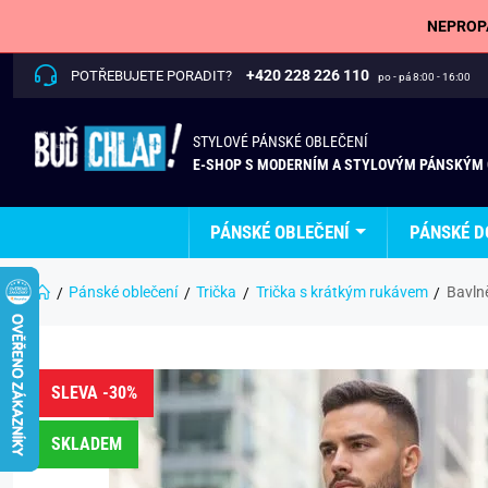
NEPROPÁ
+420 228 226 110
POTŘEBUJETE PORADIT?
po - pá 8:00 - 16:00
STYLOVÉ PÁNSKÉ OBLEČENÍ
E-SHOP S MODERNÍM A STYLOVÝM PÁNSKÝM
PÁNSKÉ OBLEČENÍ
PÁNSKÉ D
Pánské oblečení
Trička
Trička s krátkým rukávem
Bavln
SLEVA -30%
SKLADEM