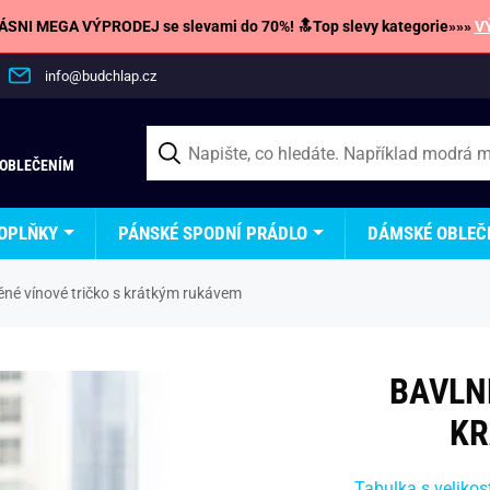
SNI MEGA VÝPRODEJ se slevami do 70%! 🔝Top slevy kategorie»»»
V
info@budchlap.cz
 OBLEČENÍM
OPLŇKY
PÁNSKÉ SPODNÍ PRÁDLO
DÁMSKÉ OBLEČ
ěné vínové tričko s krátkým rukávem
BAVLN
KR
Tabulka s velikos