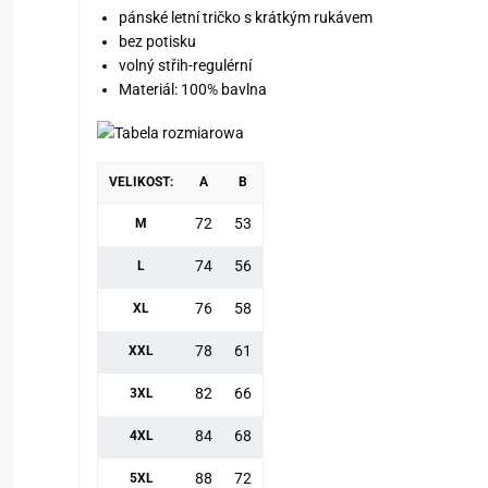
pánské letní tričko s krátkým rukávem
bez potisku
volný střih-regulérní
Materiál: 100% bavlna
VELIKOST:
A
B
72
53
M
74
56
L
76
58
XL
78
61
XXL
82
66
3XL
84
68
4XL
88
72
5XL