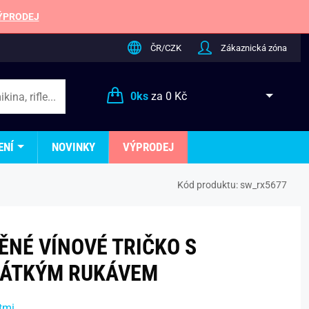
ÝPRODEJ
ČR/CZK
Zákaznická zóna
0
ks
za
0 Kč
ENÍ
NOVINKY
VÝPRODEJ
Kód produktu:
sw_rx5677
ĚNÉ VÍNOVÉ TRIČKO S
ÁTKÝM RUKÁVEM
tmi