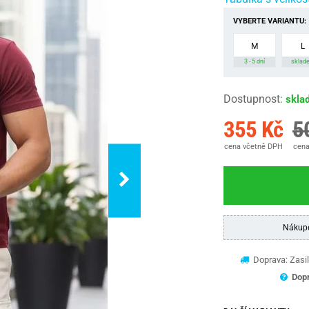
VYBERTE VARIANTU:
M
L
3 - 5 dní
sklad
Dostupnost
:
skla
355 Kč
5
cena včetně DPH
cena
Nákup
Doprava: Zasil
Dopr