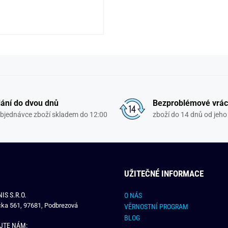
ání do dvou dnů
Bezproblémové vrác
objednávce zboží skladem do 12:00
zboží do 14 dnů od jeho 
UŽITEČNÉ INFORMACE
IS S.R.O.
O NÁS
čka 561, 97681, Podbrezová
VĚRNOSTNÍ PROGRAM
BLOG
JTE NÁM: