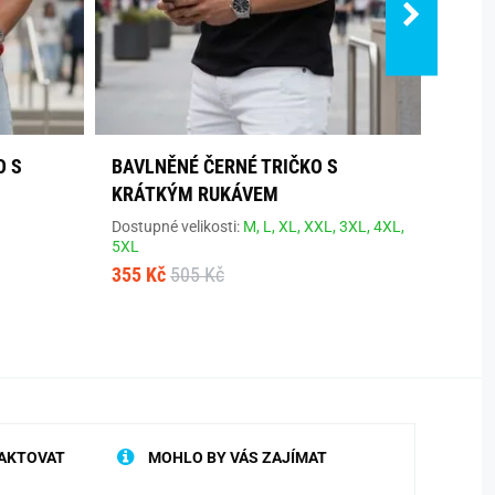
O S
BAVLNĚNÉ ČERNÉ TRIČKO S
POHO
KRÁTKÝM RUKÁVEM
ŠEDÉ
Dostupné velikosti:
M,
L,
XL,
XXL,
3XL,
4XL,
Dostup
5XL
468 K
355 Kč
505 Kč
AKTOVAT
MOHLO BY VÁS ZAJÍMAT