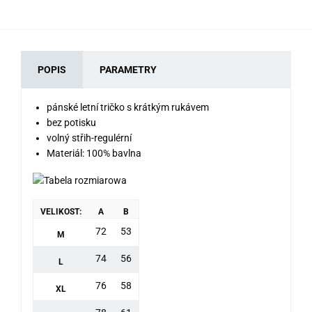
POPIS
PARAMETRY
pánské letní tričko s krátkým rukávem
bez potisku
volný střih-regulérní
Materiál: 100% bavlna
VELIKOST:
A
B
72
53
M
74
56
L
76
58
XL