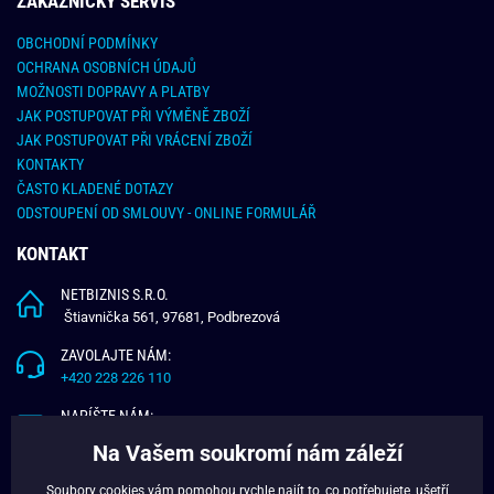
ZÁKAZNICKY SERVIS
OBCHODNÍ PODMÍNKY
OCHRANA OSOBNÍCH ÚDAJŮ
MOŽNOSTI DOPRAVY A PLATBY
JAK POSTUPOVAT PŘI VÝMĚNĚ ZBOŽÍ
JAK POSTUPOVAT PŘI VRÁCENÍ ZBOŽÍ
KONTAKTY
ČASTO KLADENÉ DOTAZY
ODSTOUPENÍ OD SMLOUVY - ONLINE FORMULÁŘ
KONTAKT
NETBIZNIS S.R.O.
Štiavnička 561, 97681, Podbrezová
ZAVOLAJTE NÁM:
+420 228 226 110
NAPÍŠTE NÁM:
info@budchlap.cz
Na Vašem soukromí nám záleží
UŽITEČNÉ INFORMACE
Soubory cookies vám pomohou rychle najít to, co potřebujete, ušetří