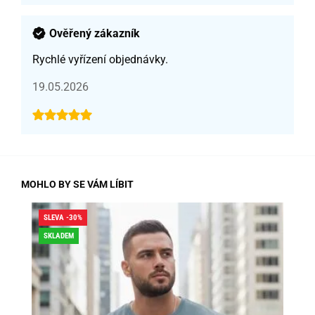
Ověřený zákazník
Rychlé vyřízení objednávky.
19.05.2026
MOHLO BY SE VÁM LÍBIT
SLEVA -30%
SLE
SKLADEM
SK