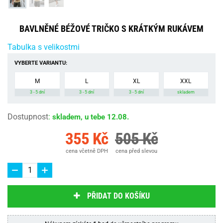
BAVLNĚNÉ BÉŽOVÉ TRIČKO S KRÁTKÝM RUKÁVEM
Tabulka s velikostmi
VYBERTE VARIANTU:
M
L
XL
XXL
3 - 5 dní
3 - 5 dní
3 - 5 dní
skladem
Dostupnost
:
skladem, u tebe 12.08.
355 Kč
505 Kč
cena včetně DPH
cena před slevou
PŘIDAT DO KOŠÍKU