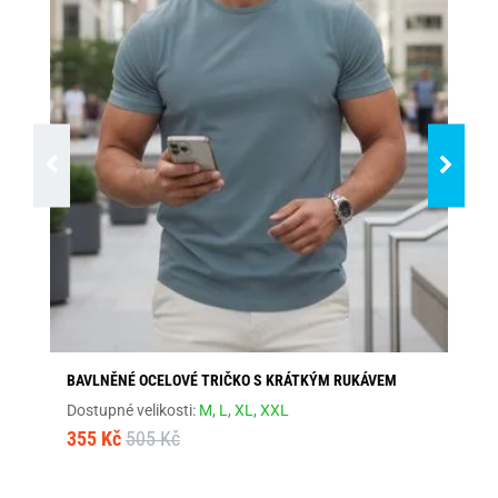
BAVLNĚNÉ OCELOVÉ TRIČKO S KRÁTKÝM RUKÁVEM
BA
RU
Dostupné velikosti:
M,
L,
XL,
XXL
Dos
355 Kč
505 Kč
35