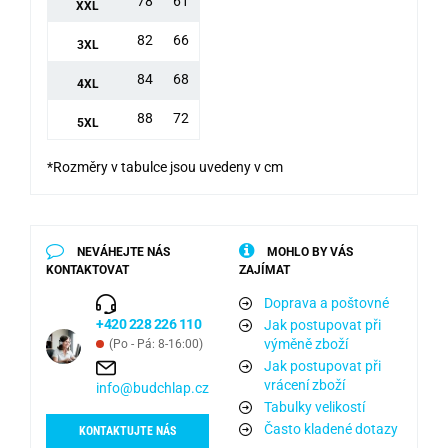
78
61
XXL
82
66
3XL
84
68
4XL
88
72
5XL
*Rozměry v tabulce jsou uvedeny v cm
NEVÁHEJTE NÁS
MOHLO BY VÁS
KONTAKTOVAT
ZAJÍMAT
Doprava a poštovné
+420 228 226 110
Jak postupovat při
výměně zboží
(Po - Pá: 8-16:00)
Jak postupovat při
vrácení zboží
info@budchlap.cz
Tabulky velikostí
Často kladené dotazy
KONTAKTUJTE NÁS