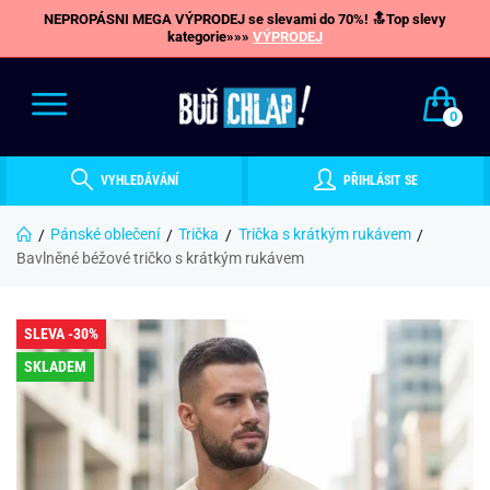
NEPROPÁSNI MEGA VÝPRODEJ se slevami do 70%! 🔝Top slevy
kategorie»»»
VÝPRODEJ
0
VYHLEDÁVÁNÍ
PŘIHLÁSIT SE
Pánské oblečení
Trička
Trička s krátkým rukávem
Bavlněné béžové tričko s krátkým rukávem
SLEVA -30%
SKLADEM