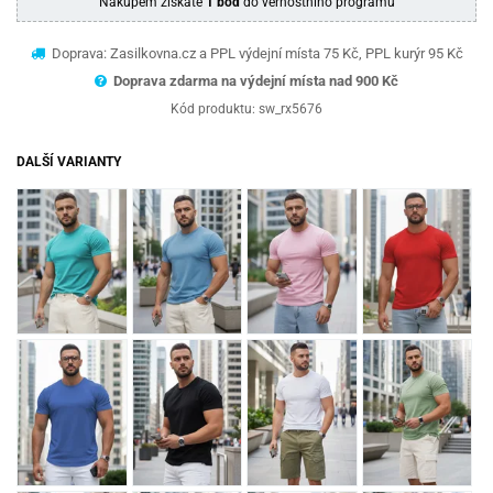
Nákupem získáte
1 bod
do věrnostního programu
Doprava: Zasilkovna.cz a PPL výdejní místa 75 Kč, PPL kurýr 95 Kč
Doprava zdarma na výdejní místa nad 9
00 Kč
Kód produktu:
sw_rx5676
DALŠÍ VARIANTY