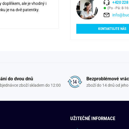
+420 228
 doplňkem, ale je vhodný i
(Po - Pá: 8-16
ku je na dvě patentky.
info@bud
KONTAKTUJTE NÁS
ání do dvou dnů
Bezproblémové vrác
objednávce zboží skladem do 12:00
zboží do 14 dnů od jeho 
UŽITEČNÉ INFORMACE