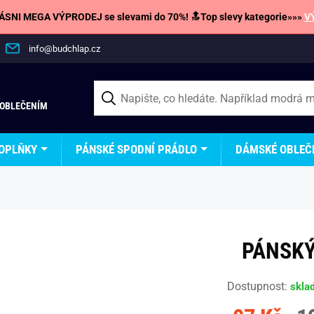
SNI MEGA VÝPRODEJ se slevami do 70%! 🔝Top slevy kategorie»»»
V
info@budchlap.cz
 OBLEČENÍM
OPLŇKY
PÁNSKÉ SPODNÍ PRÁDLO
DÁMSKÉ OBLEČ
PÁNSKÝ
Dostupnost
:
skla