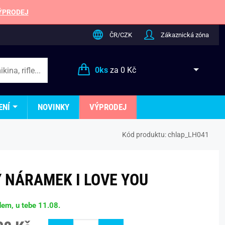
ÝPRODEJ
ČR/CZK
Zákaznická zóna
0
ks
za
0 Kč
ENÍ
NOVINKY
VÝPRODEJ
Kód produktu:
chlap_LH041
 NÁRAMEK I LOVE YOU
dem, u tebe 11.08.