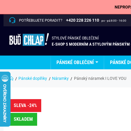
NEPROPÁ
+420 228 226 110
POTŘEBUJETE PORADIT?
po - pá 8:00 - 16:00
STYLOVÉ PÁNSKÉ OBLEČENÍ
E-SHOP S MODERNÍM A STYLOVÝM PÁNSKÝM
PÁNSKÉ OBLEČENÍ
PÁNSKÉ D
Pánské doplňky
Náramky
Pánský náramek I LOVE YOU
SLEVA -24%
SKLADEM