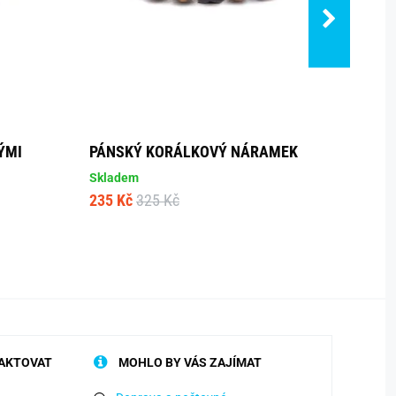
ÝMI
PÁNSKÝ KORÁLKOVÝ NÁRAMEK
PÁNS
MODE
Skladem
235 Kč
325 Kč
Sklad
315 K
AKTOVAT
MOHLO BY VÁS ZAJÍMAT