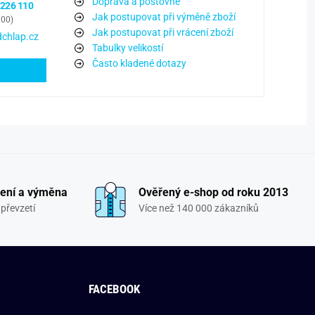
Doprava a poštovné
 226 110
Jak postupovat při výměně zboží
:00)
Jak postupovat při vrácení zboží
chlap.cz
Tabulky velikostí
Často kladené dotazy
ení a výměna
Ověřený e-shop od roku 2013
převzetí
Více než 140 000 zákazníků
FACEBOOK