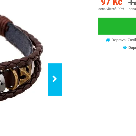
97 Kč
1
cena včetně DPH
cena
Doprava: Zasil
Dopr