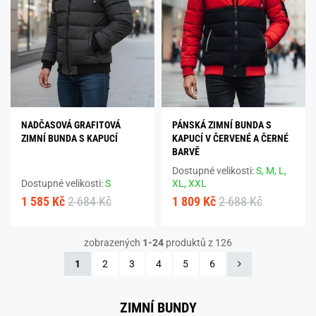
NADČASOVÁ GRAFITOVÁ
PÁNSKÁ ZIMNÍ BUNDA S
ZIMNÍ BUNDA S KAPUCÍ
KAPUCÍ V ČERVENÉ A ČERNÉ
BARVĚ
Dostupné velikosti:
S,
M,
L,
Dostupné velikosti:
S
XL,
XXL
1 585 Kč
2 684 Kč
1 809 Kč
2 688 Kč
zobrazených
1-24
produktů z 126
1
2
3
4
5
6
ZIMNÍ BUNDY