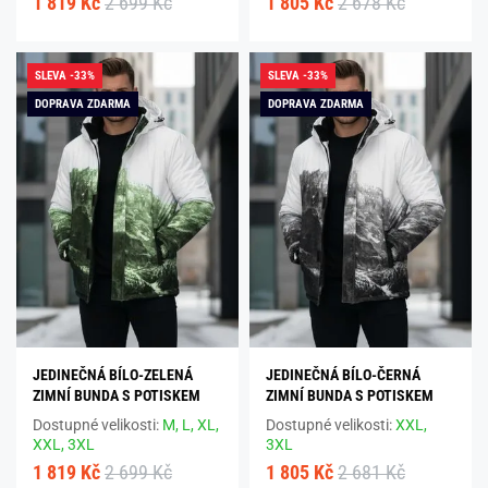
1 819 Kč
2 699 Kč
1 805 Kč
2 678 Kč
SLEVA -33%
SLEVA -33%
DOPRAVA ZDARMA
DOPRAVA ZDARMA
JEDINEČNÁ BÍLO-ZELENÁ
JEDINEČNÁ BÍLO-ČERNÁ
ZIMNÍ BUNDA S POTISKEM
ZIMNÍ BUNDA S POTISKEM
Dostupné velikosti:
M,
L,
XL,
Dostupné velikosti:
XXL,
XXL,
3XL
3XL
1 819 Kč
2 699 Kč
1 805 Kč
2 681 Kč