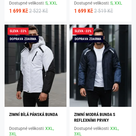
Dostupné velikosti:
S,
XXL
Dostupné velikosti:
S,
XXL
1 699 Kč
2 522 Kč
1 699 Kč
2 519 Kč
SLEVA -33%
SLEVA -33%
DOPRAVA ZDARMA
DOPRAVA ZDARMA
ZIMNÍ BÍLÁ PÁNSKÁ BUNDA
ZIMNÍ MODRÁ BUNDA S
REFLEXNÍMI PRVKY
Dostupné velikosti:
XXL,
Dostupné velikosti:
XXL,
3XL
3XL