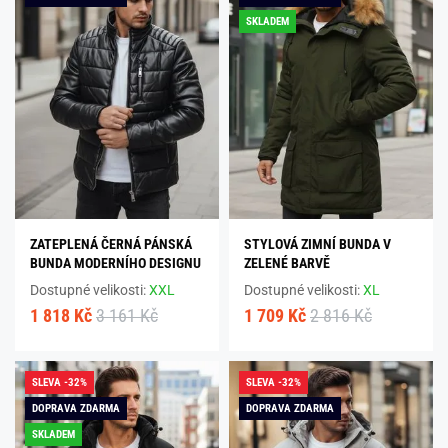
SKLADEM
ZATEPLENÁ ČERNÁ PÁNSKÁ
STYLOVÁ ZIMNÍ BUNDA V
BUNDA MODERNÍHO DESIGNU
ZELENÉ BARVĚ
Dostupné velikosti:
XXL
Dostupné velikosti:
XL
1 818 Kč
3 161 Kč
1 709 Kč
2 816 Kč
SLEVA -32%
SLEVA -32%
DOPRAVA ZDARMA
DOPRAVA ZDARMA
SKLADEM