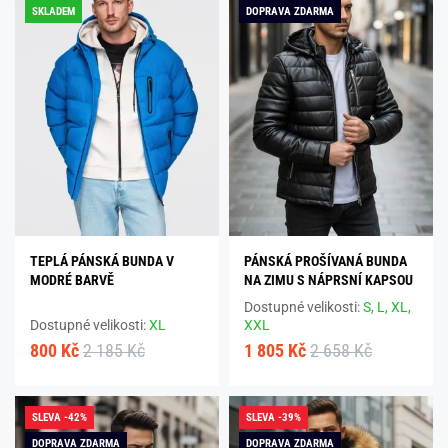
SKLADEM
DOPRAVA ZDARMA
TEPLÁ PÁNSKÁ BUNDA V
PÁNSKÁ PROŠÍVANÁ BUNDA
MODRÉ BARVĚ
NA ZIMU S NÁPRSNÍ KAPSOU
Dostupné velikosti:
S,
L,
XL,
Dostupné velikosti:
XL
XXL
800 Kč
2 185 Kč
1 805 Kč
2 658 Kč
SLEVA -42%
SLEVA -39%
DOPRAVA ZDARMA
DOPRAVA ZDARMA