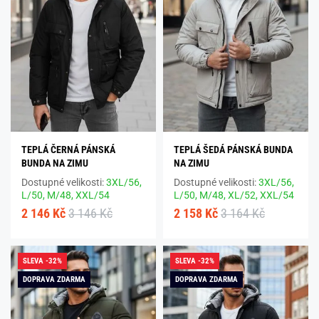
TEPLÁ ČERNÁ PÁNSKÁ
TEPLÁ ŠEDÁ PÁNSKÁ BUNDA
BUNDA NA ZIMU
NA ZIMU
Dostupné velikosti:
3XL/56,
Dostupné velikosti:
3XL/56,
L/50,
M/48,
XXL/54
L/50,
M/48,
XL/52,
XXL/54
2 146 Kč
3 146 Kč
2 158 Kč
3 164 Kč
SLEVA -32%
SLEVA -32%
DOPRAVA ZDARMA
DOPRAVA ZDARMA