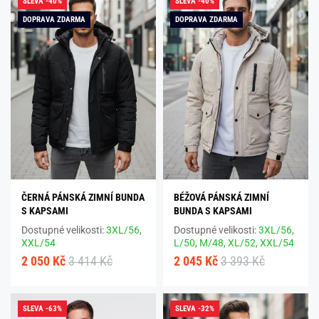
SLEVA -40%
SLEVA -40%
DOPRAVA ZDARMA
DOPRAVA ZDARMA
ČERNÁ PÁNSKÁ ZIMNÍ BUNDA
BÉŽOVÁ PÁNSKÁ ZIMNÍ
S KAPSAMI
BUNDA S KAPSAMI
Dostupné velikosti:
3XL/56,
Dostupné velikosti:
3XL/56,
XXL/54
L/50,
M/48,
XL/52,
XXL/54
2 050 Kč
3 414 Kč
2 045 Kč
3 393 Kč
SLEVA -63%
SLEVA -32%