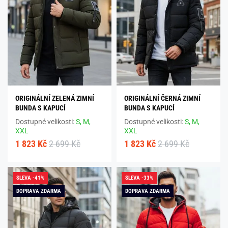
ORIGINÁLNÍ ZELENÁ ZIMNÍ
ORIGINÁLNÍ ČERNÁ ZIMNÍ
BUNDA S KAPUCÍ
BUNDA S KAPUCÍ
Dostupné velikosti:
S,
M,
Dostupné velikosti:
S,
M,
XXL
XXL
1 823 Kč
2 699 Kč
1 823 Kč
2 699 Kč
SLEVA -41%
SLEVA -33%
DOPRAVA ZDARMA
DOPRAVA ZDARMA