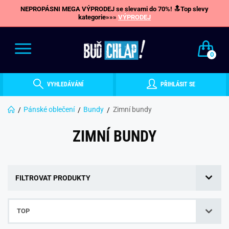
NEPROPÁSNI MEGA VÝPRODEJ se slevami do 70%! 🔝Top slevy
kategorie»»»
VÝPRODEJ
0
VYHLEDÁVÁNÍ
PŘIHLÁSIT SE
Pánské oblečení
Bundy
Zimní bundy
ZIMNÍ BUNDY
FILTROVAT PRODUKTY
TOP