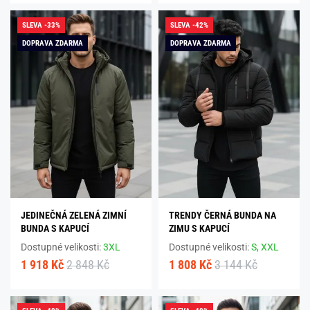
SLEVA -33%
SLEVA -42%
DOPRAVA ZDARMA
DOPRAVA ZDARMA
JEDINEČNÁ ZELENÁ ZIMNÍ
TRENDY ČERNÁ BUNDA NA
BUNDA S KAPUCÍ
ZIMU S KAPUCÍ
Dostupné velikosti:
3XL
Dostupné velikosti:
S,
XXL
1 918 Kč
2 848 Kč
1 808 Kč
3 144 Kč