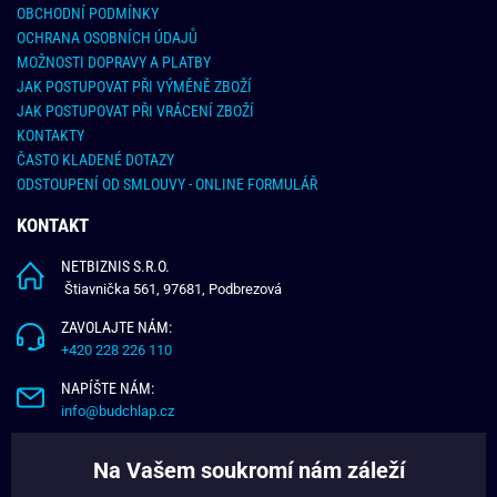
OBCHODNÍ PODMÍNKY
OCHRANA OSOBNÍCH ÚDAJŮ
MOŽNOSTI DOPRAVY A PLATBY
JAK POSTUPOVAT PŘI VÝMĚNĚ ZBOŽÍ
JAK POSTUPOVAT PŘI VRÁCENÍ ZBOŽÍ
KONTAKTY
ČASTO KLADENÉ DOTAZY
ODSTOUPENÍ OD SMLOUVY - ONLINE FORMULÁŘ
KONTAKT
NETBIZNIS S.R.O.
Štiavnička 561, 97681, Podbrezová
ZAVOLAJTE NÁM:
+420 228 226 110
NAPÍŠTE NÁM:
info@budchlap.cz
UŽITEČNÉ INFORMACE
Na Vašem soukromí nám záleží
O NÁS