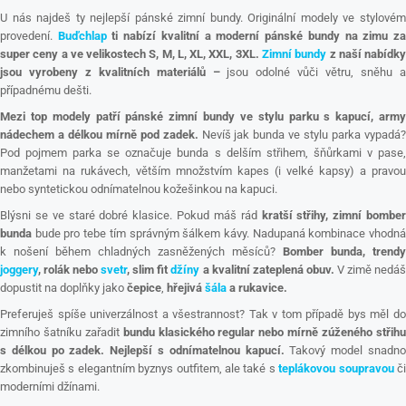
U nás najdeš ty nejlepší pánské zimní bundy. Originální modely ve stylovém
provedení.
Buďchlap
ti nabízí kvalitní a moderní pánské bundy na zimu z
super ceny a ve velikostech S, M, L, XL, XXL, 3XL.
Zimní bundy
z naší nabídk
jsou vyrobeny z kvalitních materiálů –
jsou odolné vůči větru, sněhu 
případnému dešti.
Mezi top modely patří pánské zimní bundy ve stylu parku s kapucí, army
nádechem a délkou mírně pod zadek.
Nevíš jak bunda ve stylu parka vypadá
Pod pojmem parka se označuje bunda s delším střihem, šňůrkami v pase,
manžetami na rukávech, větším množstvím kapes (i velké kapsy) a pravou
nebo syntetickou odnímatelnou kožešinkou na kapuci.
Blýsni se ve staré dobré klasice. Pokud máš rád
kratší střihy, zimní bomber
bunda
bude pro tebe tím správným šálkem kávy. Nadupaná kombinace vhodná
k nošení během chladných zasněžených měsíců?
Bomber bunda, trendy
joggery
, rolák nebo
svetr
, slim fit
džíny
a kvalitní zateplená obuv.
V zimě nedá
dopustit na doplňky jako
čepice
,
hřejivá
šála
a rukavice.
Preferuješ spíše univerzálnost a všestrannost? Tak v tom případě bys měl do
zimního šatníku zařadit
bundu klasického regular nebo mírně zúženého střih
s délkou po zadek.
Nejlepší s odnímatelnou kapucí.
Takový model snadn
zkombinuješ s elegantním byznys outfitem, ale také s
teplákovou soupravou
č
moderními džínami.