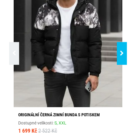
ORIGINÁLNÍ ČERNÁ ZIMNÍ BUNDA S POTISKEM
MO
Dostupné velikosti:
S,
XXL
Dos
1 699 Kč
2 522 Kč
1 