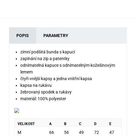
POPIS
PARAMETRY
zimní podšitá bunda s kapucí
zapínání na zip a patentky
odnímatelná kapuce s odnímatelným kožešinovým
lemem
čtyři vnější kapsy a jedna vnitřní kapsa
kapsa na rukávu
žebrovaný spodek a rukávy
materiál: 100% polyester
VELIKOST
A
B
C
D
E
M
66
56
49
72
47