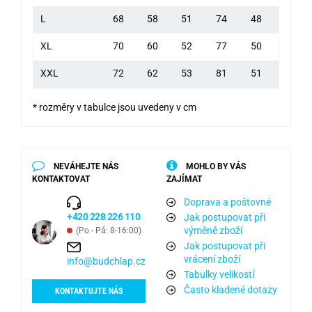
L
68
58
51
74
48
XL
70
60
52
77
50
XXL
72
62
53
81
51
* rozměry v tabulce jsou uvedeny v cm
NEVÁHEJTE NÁS
MOHLO BY VÁS
KONTAKTOVAT
ZAJÍMAT
Doprava a poštovné
+420 228 226 110
Jak postupovat při
výměně zboží
(Po - Pá: 8-16:00)
Jak postupovat při
vrácení zboží
info@budchlap.cz
Tabulky velikostí
Často kladené dotazy
KONTAKTUJTE NÁS