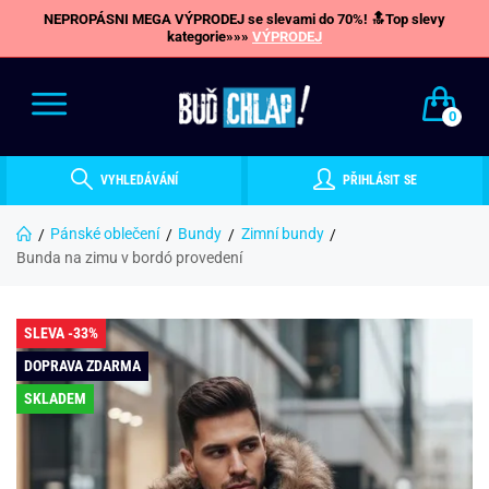
NEPROPÁSNI MEGA VÝPRODEJ se slevami do 70%! 🔝Top slevy
kategorie»»»
VÝPRODEJ
0
VYHLEDÁVÁNÍ
PŘIHLÁSIT SE
Pánské oblečení
Bundy
Zimní bundy
Bunda na zimu v bordó provedení
SLEVA -33%
DOPRAVA ZDARMA
SKLADEM