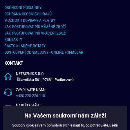
OBCHODNÍ PODMÍNKY
OCHRANA OSOBNÍCH ÚDAJŮ
MOŽNOSTI DOPRAVY A PLATBY
JAK POSTUPOVAT PŘI VÝMĚNĚ ZBOŽÍ
JAK POSTUPOVAT PŘI VRÁCENÍ ZBOŽÍ
KONTAKTY
ČASTO KLADENÉ DOTAZY
ODSTOUPENÍ OD SMLOUVY - ONLINE FORMULÁŘ
KONTAKT
NETBIZNIS S.R.O.
Štiavnička 561, 97681, Podbrezová
ZAVOLAJTE NÁM:
+420 228 226 110
NAPÍŠTE NÁM:
info@budchlap.cz
Na Vašem soukromí nám záleží
UŽITEČNÉ INFORMACE
Soubory cookies vám pomohou rychle najít to, co potřebujete, ušetří