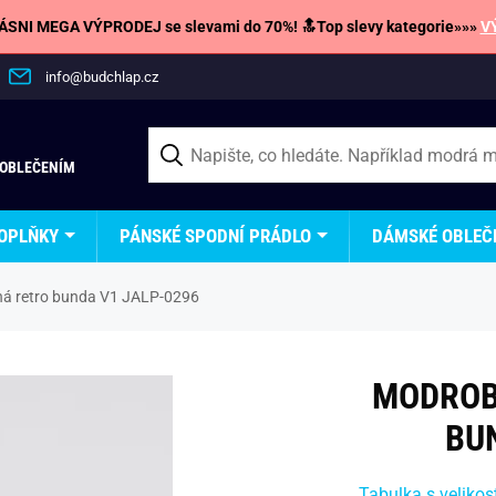
SNI MEGA VÝPRODEJ se slevami do 70%! 🔝Top slevy kategorie»»»
V
info@budchlap.cz
 OBLEČENÍM
OPLŇKY
PÁNSKÉ SPODNÍ PRÁDLO
DÁMSKÉ OBLEČ
ná retro bunda V1 JALP-0296
MODROB
BU
Tabulka s velikos