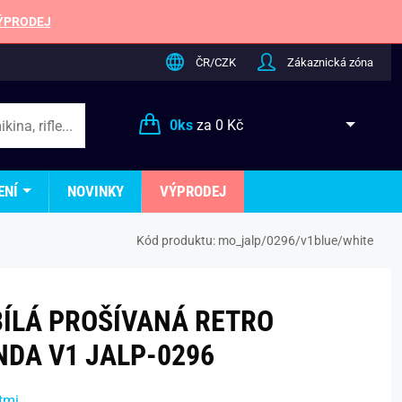
ÝPRODEJ
ČR/CZK
Zákaznická zóna
0
ks
za
0 Kč
ENÍ
NOVINKY
VÝPRODEJ
Kód produktu:
mo_jalp/0296/v1blue/white
ÍLÁ PROŠÍVANÁ RETRO
NDA V1 JALP-0296
tmi