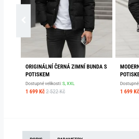
ORIGINÁLNÍ ČERNÁ ZIMNÍ BUNDA S
MODERN
POTISKEM
POTISK
Dostupné velikosti:
S,
XXL
Dostupné 
1 699 Kč
2 522 Kč
1 699 K