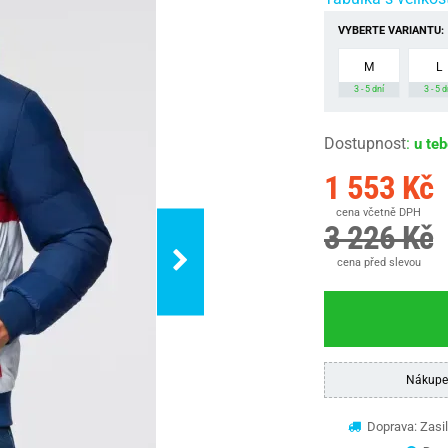
VYBERTE VARIANTU:
M
L
3 - 5 dní
3 - 5 d
Dostupnost
:
u te
1 553 Kč
cena včetně DPH
3 226 Kč
cena před slevou
Nákupe
Doprava: Zasil