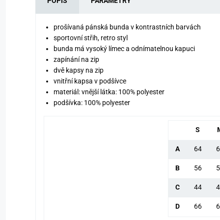
POPIS
PARAMETRY
prošívaná pánská bunda v kontrastních barvách
sportovní střih, retro styl
bunda má vysoký límec a odnímatelnou kapuci
zapínání na zip
dvě kapsy na zip
vnitřní kapsa v podšívce
materiál: vnější látka: 100% polyester
podšívka: 100% polyester
S
A
64
6
B
56
5
C
44
4
D
66
6