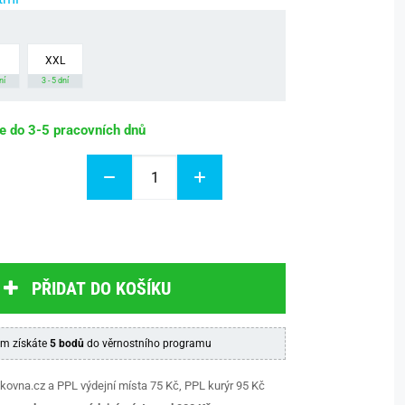
XXL
ní
3 - 5 dní
be do 3-5 pracovních dnů
PŘIDAT DO KOŠÍKU
m získáte
5 bodů
do věrnostního programu
kovna.cz a PPL výdejní místa 75 Kč, PPL kurýr 95 Kč