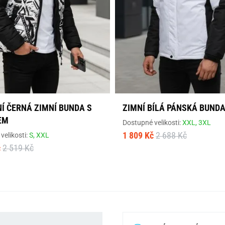
Í ČERNÁ ZIMNÍ BUNDA S
ZIMNÍ BÍLÁ PÁNSKÁ BUND
EM
Dostupné velikosti:
XXL,
3XL
1 809 Kč
2 688 Kč
velikosti:
S,
XXL
č
2 519 Kč