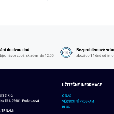
ání do dvou dnů
Bezproblémové vrác
objednávce zboží skladem do 12:00
zboží do 14 dnů od jeho 
UŽITEČNÉ INFORMACE
IS S.R.O.
O NÁS
čka 561, 97681, Podbrezová
VĚRNOSTNÍ PROGRAM
BLOG
JTE NÁM: