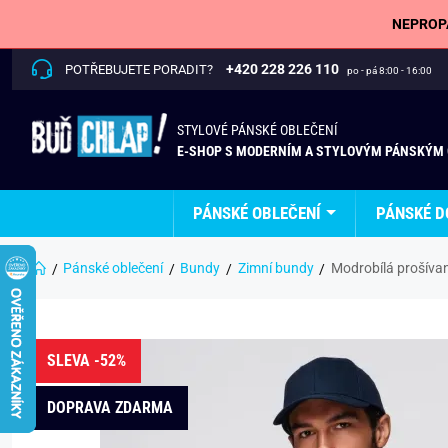
NEPROPÁ
+420 228 226 110
POTŘEBUJETE PORADIT?
po - pá 8:00 - 16:00
STYLOVÉ PÁNSKÉ OBLEČENÍ
E-SHOP S MODERNÍM A STYLOVÝM PÁNSKÝM
PÁNSKÉ OBLEČENÍ
PÁNSKÉ D
Pánské oblečení
Bundy
Zimní bundy
Modrobílá prošíva
SLEVA -52%
DOPRAVA ZDARMA