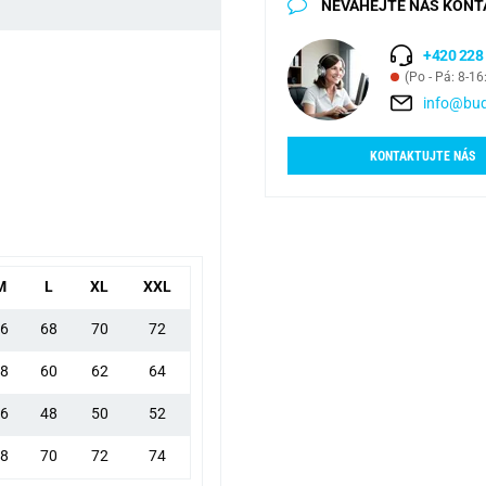
NEVÁHEJTE NÁS KONT
+420 228
(Po - Pá: 8-16
info@bud
KONTAKTUJTE NÁS
M
L
XL
XXL
6
68
70
72
8
60
62
64
6
48
50
52
8
70
72
74