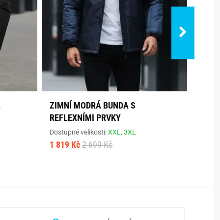
A
ZIMNÍ MODRÁ BUNDA S
ZIMN
REFLEXNÍMI PRVKY
REFL
Dostupné velikosti:
XXL,
3XL
Dostup
1 819 Kč
2 699 Kč
1 819