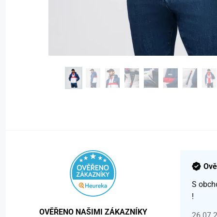
Ově
S obch
!
OVĚŘENO NAŠIMI ZÁKAZNÍKY
26.07.