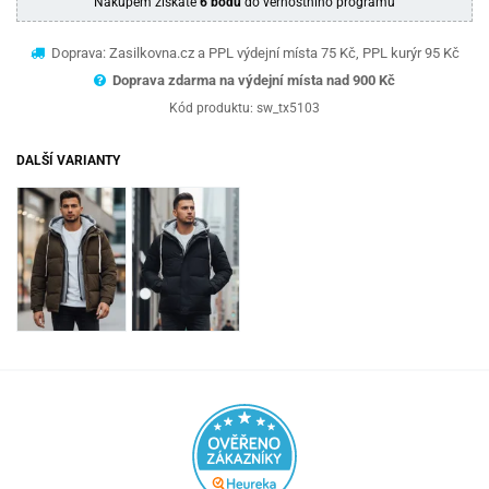
Nákupem získáte
6 bodů
do věrnostního programu
Doprava: Zasilkovna.cz a PPL výdejní místa 75 Kč, PPL kurýr 95 Kč
Doprava zdarma na výdejní místa nad 9
00 Kč
Kód produktu:
sw_tx5103
DALŠÍ VARIANTY