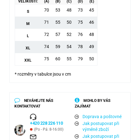
VELIKOSTI:
(A)
(B)
(C)
(D)
(E)
70
53
48
73
45
S
71
55
50
75
46
M
72
57
52
76
48
L
74
59
54
78
49
XL
75
60
55
79
50
XXL
* rozměry v tabulce jsou v cm
NEVÁHEJTE NÁS
MOHLO BY VÁS
KONTAKTOVAT
ZAJÍMAT
Doprava a poštovné
+420 228 226 110
Jak postupovat při
výměně zboží
(Po - Pá: 8-16:00)
Jak postupovat při