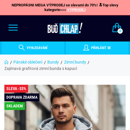
NEPROPÁSNI MEGA VÝPRODEJ se slevami do 70%! 🔝Top slevy
kategorie»»»
VÝPRODEJ
0
VYHLEDÁVÁNÍ
PŘIHLÁSIT SE
Pánské oblečení
Bundy
Zimní bundy
Zajímavá grafitová zimní bunda s kapucí
SLEVA -33%
DOPRAVA ZDARMA
SKLADEM