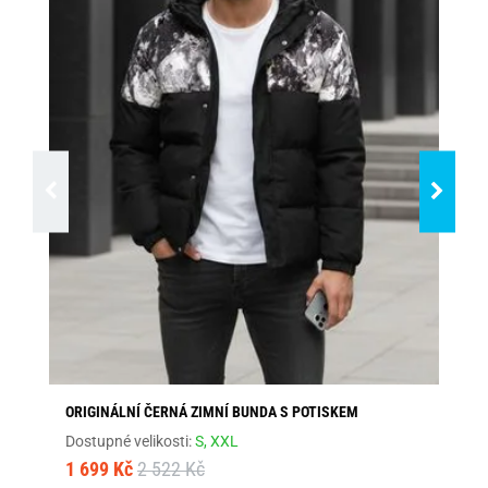
ORIGINÁLNÍ ČERNÁ ZIMNÍ BUNDA S POTISKEM
MO
Dostupné velikosti:
S,
XXL
Dos
1 699 Kč
2 522 Kč
1 