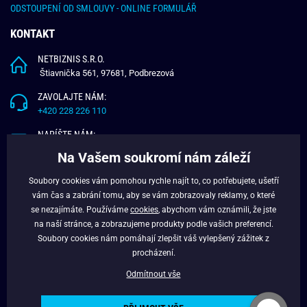
ODSTOUPENÍ OD SMLOUVY - ONLINE FORMULÁŘ
KONTAKT
NETBIZNIS S.R.O.
Štiavnička 561, 97681, Podbrezová
ZAVOLAJTE NÁM:
+420 228 226 110
NAPÍŠTE NÁM:
info@budchlap.cz
Na Vašem soukromí nám záleží
UŽITEČNÉ INFORMACE
Soubory cookies vám pomohou rychle najít to, co potřebujete, ušetří
vám čas a zabrání tomu, aby se vám zobrazovaly reklamy, o které
O NÁS
se nezajímáte. Používáme
cookies
, abychom vám oznámili, že jste
VĚRNOSTNÍ PROGRAM
na naší stránce, a zobrazujeme produkty podle vašich preferencí.
BLOG
Soubory cookies nám pomáhají zlepšit váš vylepšený zážitek z
FACEBOOK
procházení.
Odmítnout vše