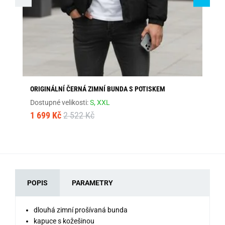
ORIGINÁLNÍ ČERNÁ ZIMNÍ BUNDA S POTISKEM
MO
Dostupné velikosti:
S,
XXL
Dos
1 699 Kč
2 522 Kč
1 
POPIS
PARAMETRY
dlouhá zimní prošívaná bunda
kapuce s kožešinou