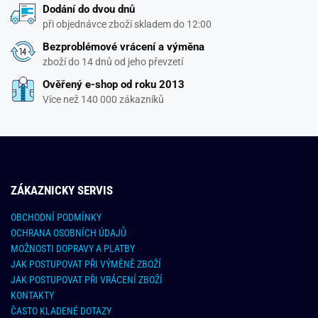
Dodání do dvou dnů
při objednávce zboží skladem do 12:00
Bezproblémové vrácení a výměna
zboží do 14 dnů od jeho převzetí
Ověřený e-shop od roku 2013
Více než 140 000 zákazníků
ZÁKAZNICKY SERVIS
OBCHODNÍ PODMÍNKY
OCHRANA OSOBNÍCH ÚDAJŮ
MOŽNOSTI DOPRAVY A PLATBY
JAK POSTUPOVAT PŘI VÝMĚNĚ ZBOŽÍ
JAK POSTUPOVAT PŘI VRÁCENÍ ZBOŽÍ
KONTAKTY
ČASTO KLADENÉ DOTAZY