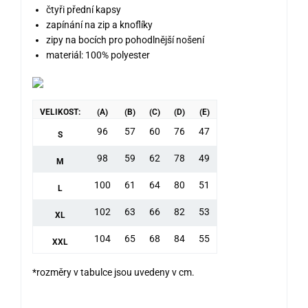
čtyři přední kapsy
zapínání na zip a knoflíky
zipy na bocích pro pohodlnější nošení
materiál: 100% polyester
VELIKOST:
(A)
(B)
(C)
(D)
(E)
96
57
60
76
47
S
98
59
62
78
49
M
100
61
64
80
51
L
102
63
66
82
53
XL
104
65
68
84
55
XXL
*rozměry v tabulce jsou uvedeny v cm.