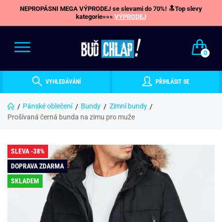
NEPROPÁSNI MEGA VÝPRODEJ se slevami do 70%! 🔝Top slevy
kategorie»»»
VÝPRODEJ
0
VYHLEDÁVÁNÍ
PŘIHLÁSIT SE
Pánské oblečení
Bundy
Zimní bundy
Prošívaná černá bunda na zimu pro muže
SLEVA -38%
DOPRAVA ZDARMA
SKLADEM