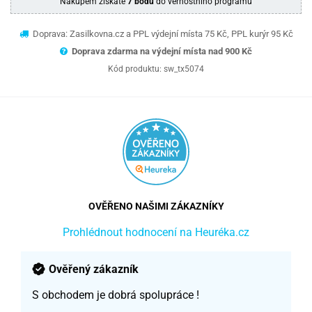
Nákupem získáte
7 bodů
do věrnostního programu
Doprava: Zasilkovna.cz a PPL výdejní místa 75 Kč, PPL kurýr 95 Kč
Doprava zdarma na výdejní místa nad 9
00 Kč
Kód produktu:
sw_tx5074
OVĚŘENO NAŠIMI ZÁKAZNÍKY
Prohlédnout hodnocení na Heuréka.cz
Ověřený zákazník
S obchodem je dobrá spolupráce !