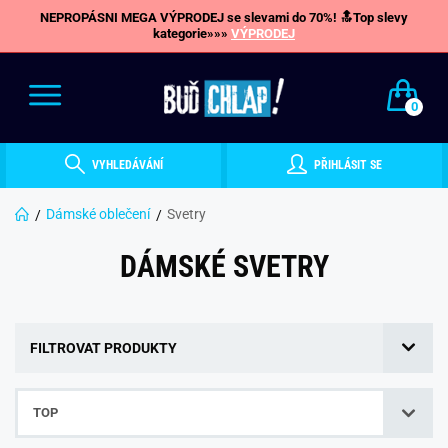
NEPROPÁSNI MEGA VÝPRODEJ se slevami do 70%! 🔝Top slevy
kategorie»»»
VÝPRODEJ
0
VYHLEDÁVÁNÍ
PŘIHLÁSIT SE
Dámské oblečení
Svetry
DÁMSKÉ SVETRY
FILTROVAT PRODUKTY
TOP