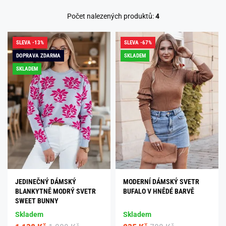
Počet nalezených produktů:
4
SLEVA -13%
SLEVA -67%
DOPRAVA ZDARMA
SKLADEM
SKLADEM
JEDINEČNÝ DÁMSKÝ
MODERNÍ DÁMSKÝ SVETR
BLANKYTNĚ MODRÝ SVETR
BUFALO V HNĚDÉ BARVĚ
SWEET BUNNY
Skladem
Skladem