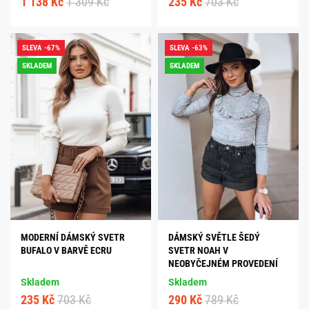
1 138 Kč
1 309 Kč
235 Kč
703 Kč
SLEVA -67%
SLEVA -63%
SKLADEM
SKLADEM
MODERNÍ DÁMSKÝ SVETR
DÁMSKÝ SVĚTLE ŠEDÝ
BUFALO V BARVĚ ECRU
SVETR NOAH V
NEOBYČEJNÉM PROVEDENÍ
Skladem
Skladem
235 Kč
703 Kč
290 Kč
789 Kč