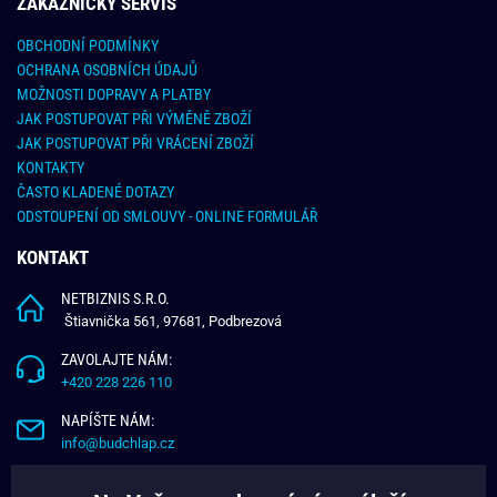
ZÁKAZNICKY SERVIS
OBCHODNÍ PODMÍNKY
OCHRANA OSOBNÍCH ÚDAJŮ
MOŽNOSTI DOPRAVY A PLATBY
JAK POSTUPOVAT PŘI VÝMĚNĚ ZBOŽÍ
JAK POSTUPOVAT PŘI VRÁCENÍ ZBOŽÍ
KONTAKTY
ČASTO KLADENÉ DOTAZY
ODSTOUPENÍ OD SMLOUVY - ONLINE FORMULÁŘ
KONTAKT
NETBIZNIS S.R.O.
Štiavnička 561, 97681, Podbrezová
ZAVOLAJTE NÁM:
+420 228 226 110
NAPÍŠTE NÁM:
info@budchlap.cz
UŽITEČNÉ INFORMACE