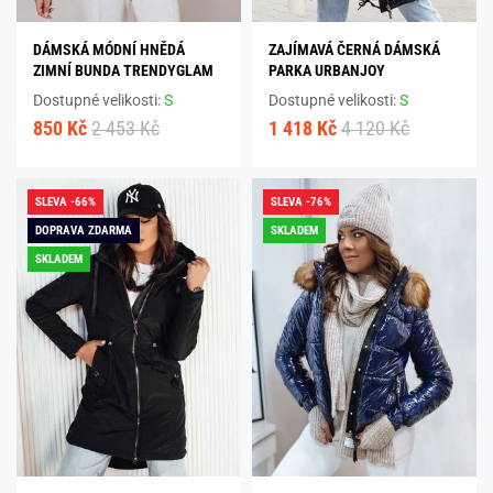
DÁMSKÁ MÓDNÍ HNĚDÁ
ZAJÍMAVÁ ČERNÁ DÁMSKÁ
ZIMNÍ BUNDA TRENDYGLAM
PARKA URBANJOY
Dostupné velikosti:
S
Dostupné velikosti:
S
850 Kč
2 453 Kč
1 418 Kč
4 120 Kč
SLEVA -66%
SLEVA -76%
DOPRAVA ZDARMA
SKLADEM
SKLADEM