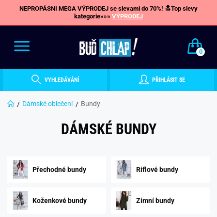
NEPROPÁSNI MEGA VÝPRODEJ se slevami do 70%! 🔝Top slevy
kategorie»»»
VÝPRODEJ
0
VYHLEDÁVÁNÍ
PŘIHLÁSIT SE
Dámské oblečení
Bundy
DÁMSKÉ BUNDY
Přechodné bundy
Riflové bundy
Koženkové bundy
Zimní bundy