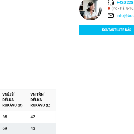
+420 228
(Po - Pá: 8-16
info@bud
KONTAKTUJTE NÁS
VNĚJŠÍ
VNITŘNÍ
DÉLKA
DÉLKA
RUKÁVU (D)
RUKÁVU (E)
68
42
69
43