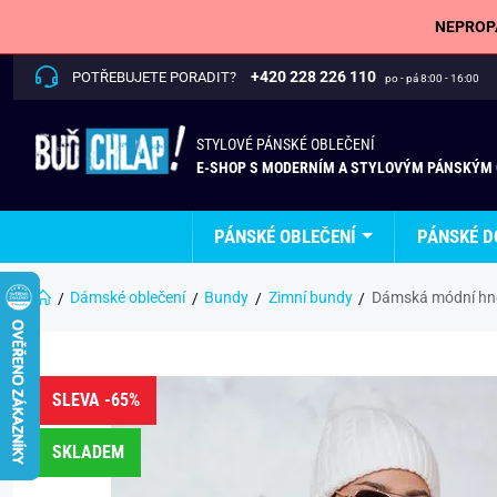
NEPROPÁ
+420 228 226 110
POTŘEBUJETE PORADIT?
po - pá 8:00 - 16:00
STYLOVÉ PÁNSKÉ OBLEČENÍ
E-SHOP S MODERNÍM A STYLOVÝM PÁNSKÝM
PÁNSKÉ OBLEČENÍ
PÁNSKÉ D
Dámské oblečení
Bundy
Zimní bundy
Dámská módní hně
SLEVA -65%
SKLADEM