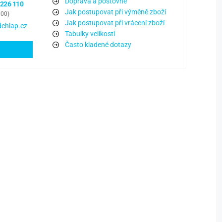
Doprava a poštovné
 226 110
Jak postupovat při výměně zboží
:00)
Jak postupovat při vrácení zboží
chlap.cz
Tabulky velikostí
Často kladené dotazy