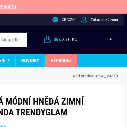
ÝPRODEJ
ČR/CZK
Zákaznická zóna
0
ks
za
0 Kč
ENÍ
NOVINKY
VÝPRODEJ
Kód produktu:
sw_ty4360
 MÓDNÍ HNĚDÁ ZIMNÍ
NDA TRENDYGLAM
tmi