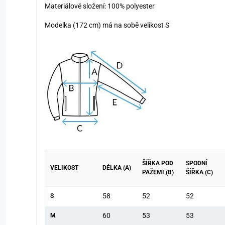
Materiálové složení: 100% polyester
Modelka (172 cm) má na sobě velikost S
ŠÍŘKA POD
SPODNÍ
VELIKOST
DÉLKA (A)
PAŽEMI (B)
ŠÍŘKA (C)
58
52
52
S
60
53
53
M