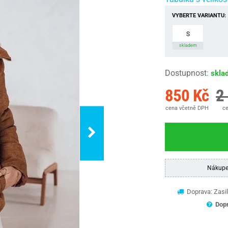
VYBERTE VARIANTU:
S
skladem
Dostupnost
:
skla
850 Kč
2
cena včetně DPH
ce
Nákupe
Doprava: Zasil
Dopr