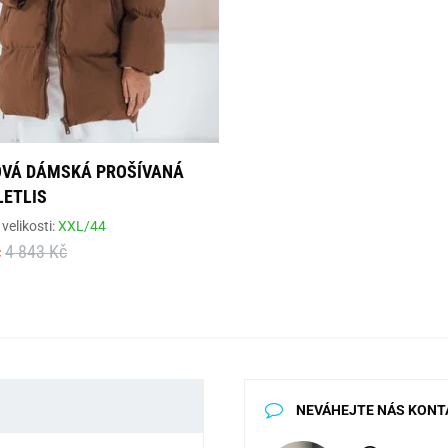
VÁ DÁMSKÁ PROŠÍVANÁ
LETLIS
velikosti:
XXL/44
č
4 843 Kč
NEVÁHEJTE NÁS KONT