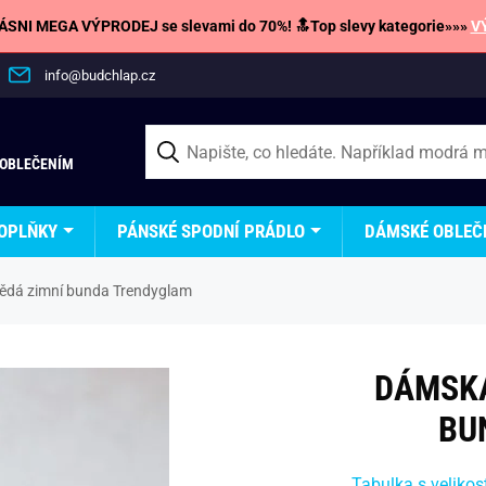
SNI MEGA VÝPRODEJ se slevami do 70%! 🔝Top slevy kategorie»»»
V
info@budchlap.cz
 OBLEČENÍM
OPLŇKY
PÁNSKÉ SPODNÍ PRÁDLO
DÁMSKÉ OBLEČ
dá zimní bunda Trendyglam
DÁMSKÁ
BU
Tabulka s velikos