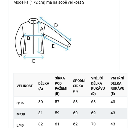
Modelka (172 cm) má na sobě velikost S
ŠÍŘKA
VNĚJŠÍ
VNITŘNÍ
SPODNÍ
DÉLKA
POD
DÉLKA
DÉLKA
VELIKOST
ŠÍŘKA
(A)
PAŽEMI
RUKÁVU
RUKÁVU
(C)
(B)
(D)
(E)
80
57
58
68
43
S/36
81
59
60
69
43
M/38
82
61
62
70
43
L/40