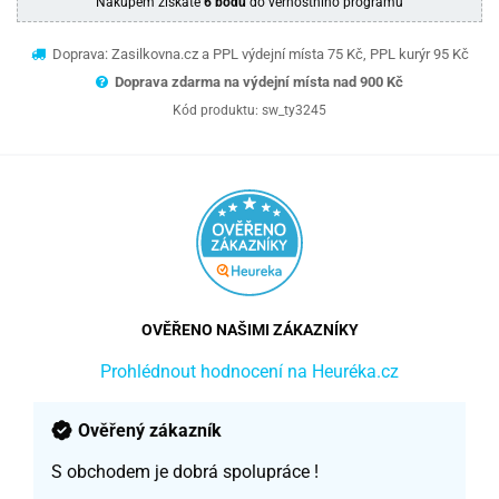
Nákupem získáte
6 bodů
do věrnostního programu
Doprava: Zasilkovna.cz a PPL výdejní místa 75 Kč, PPL kurýr 95 Kč
Doprava zdarma na výdejní místa nad 9
00 Kč
Kód produktu:
sw_ty3245
OVĚŘENO NAŠIMI ZÁKAZNÍKY
Prohlédnout hodnocení na Heuréka.cz
Ověřený zákazník
S obchodem je dobrá spolupráce !