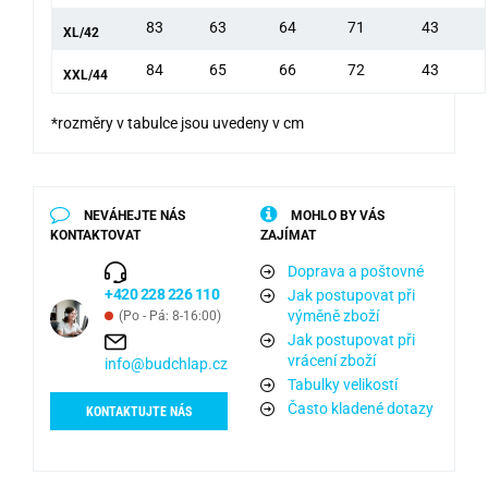
83
63
64
71
43
XL/42
84
65
66
72
43
XXL/44
*rozměry v tabulce jsou uvedeny v cm
NEVÁHEJTE NÁS
MOHLO BY VÁS
KONTAKTOVAT
ZAJÍMAT
Doprava a poštovné
+420 228 226 110
Jak postupovat při
výměně zboží
(Po - Pá: 8-16:00)
Jak postupovat při
vrácení zboží
info@budchlap.cz
Tabulky velikostí
Často kladené dotazy
KONTAKTUJTE NÁS