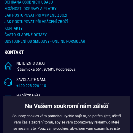
OCHRANA OSOBNÍCH ÚDAJŮ
MOŽNOSTI DOPRAVY A PLATBY
JAK POSTUPOVAT PŘI VÝMĚNĚ ZBOŽÍ
JAK POSTUPOVAT PŘI VRÁCENÍ ZBOŽÍ
KONTAKTY
ČASTO KLADENÉ DOTAZY
ODSTOUPENÍ OD SMLOUVY - ONLINE FORMULÁŘ
KONTAKT
NETBIZNIS S.R.O.
Štiavnička 561, 97681, Podbrezová
ZAVOLAJTE NÁM:
+420 228 226 110
NAPÍŠTE NÁM:
info@budchlap.cz
Na Vašem soukromí nám záleží
UŽITEČNÉ INFORMACE
Soubory cookies vám pomohou rychle najít to, co potřebujete, ušetří
vám čas a zabrání tomu, aby se vám zobrazovaly reklamy, o které
O NÁS
se nezajímáte. Používáme
cookies
, abychom vám oznámili, že jste
VĚRNOSTNÍ PROGRAM