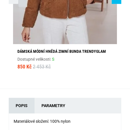
DÁMSKÁ MÓDNÍ HNĚDÁ ZIMNÍ BUNDA TRENDYGLAM
ST
Dostupné velikosti:
S
Dos
850 Kč
2 453 Kč
68
POPIS
PARAMETRY
Materiálové složení: 100% nylon