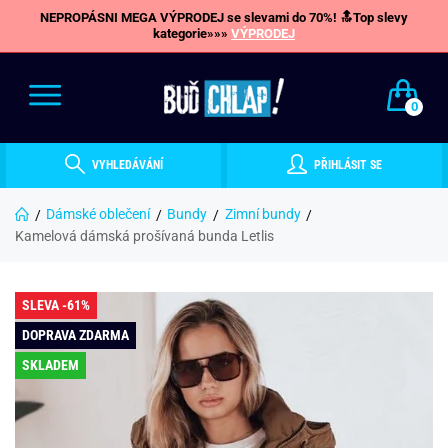
NEPROPÁSNI MEGA VÝPRODEJ se slevami do 70%! 🔝Top slevy
kategorie»»»
VÝPRODEJ
0
VYHLEDÁVÁNÍ
PŘIHLÁSIT SE
Dámské oblečení
Bundy
Zimní bundy
Kamelová dámská prošívaná bunda Letlis
SLEVA -61%
DOPRAVA ZDARMA
SKLADEM