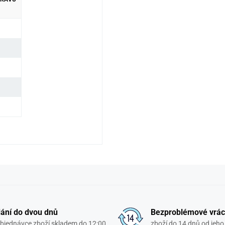
ání do dvou dnů
Bezproblémové vrác
objednávce zboží skladem do 12:00
zboží do 14 dnů od jeho 