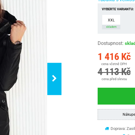
VYBERTE VARIANTU:
XXL
skladem
Dostupnost
:
skla
1 416 Kč
cena včetně DPH
4 113 Kč
cena před slevou
Nákupe
Doprava: Zasil