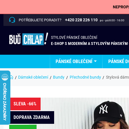
NEPROPÁ
+420 228 226 110
POTŘEBUJETE PORADIT?
po - pá 8:00 - 16:00
STYLOVÉ PÁNSKÉ OBLEČENÍ
E-SHOP S MODERNÍM A STYLOVÝM PÁNSKÝM
PÁNSKÉ OBLEČENÍ
PÁNSKÉ D
Dámské oblečení
Bundy
Přechodné bundy
Stylová dáms
SLEVA -66%
DOPRAVA ZDARMA