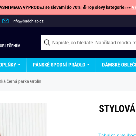
SNI MEGA VÝPRODEJ se slevami do 70%! 🔝Top slevy kategorie»»»
V
info@budchlap.cz
 OBLEČENÍM
OPLŇKY
PÁNSKÉ SPODNÍ PRÁDLO
DÁMSKÉ OBLEČ
ká černá parka Grolin
STYLOVÁ
Tabulka s velikos