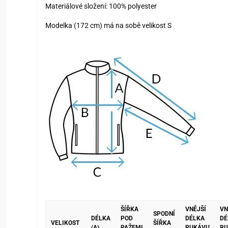
Materiálové složení: 10
0%
polyester
Modelka (172 cm) má na sobě velikost S
ŠÍŘKA
VNĚJŠÍ
VN
SPODNÍ
DÉLKA
POD
DÉLKA
DÉ
VELIKOST
ŠÍŘKA
(A)
PAŽEMI
RUKÁVU
RU