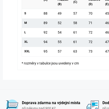
(C)
(B)
(D)
(E)
88
49
57
70
45
S
89
52
58
71
46
M
92
54
61
72
46
L
94
55
61
72
47
XL
95
57
63
73
47
XXL
* rozměry v tabulce jsou uvedeny v cm
Doprava zdarma na výdejní místa
Dod
při nákupu nad 900 Kč
při 