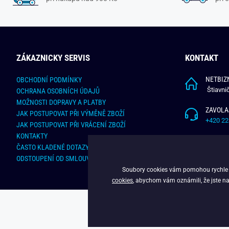
ZÁKAZNICKY SERVIS
KONTAKT
NETBIZN
OBCHODNÍ PODMÍNKY
Štiavni
OCHRANA OSOBNÍCH ÚDAJŮ
MOŽNOSTI DOPRAVY A PLATBY
ZAVOLA
JAK POSTUPOVAT PŘI VÝMĚNĚ ZBOŽÍ
+420 22
JAK POSTUPOVAT PŘI VRÁCENÍ ZBOŽÍ
KONTAKTY
NAPÍŠT
ČASTO KLADENÉ DOTAZY
info@bu
ODSTOUPENÍ OD SMLOUVY - ONLINE FORMULÁŘ
Soubory cookies vám pomohou rychle na
cookies
, abychom vám oznámili, že jste na
C