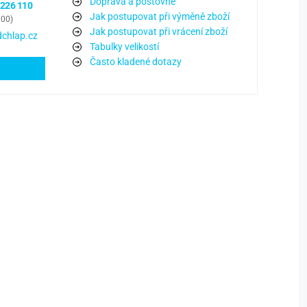
Doprava a poštovné
 226 110
Jak postupovat při výměně zboží
:00)
Jak postupovat při vrácení zboží
chlap.cz
Tabulky velikostí
Často kladené dotazy