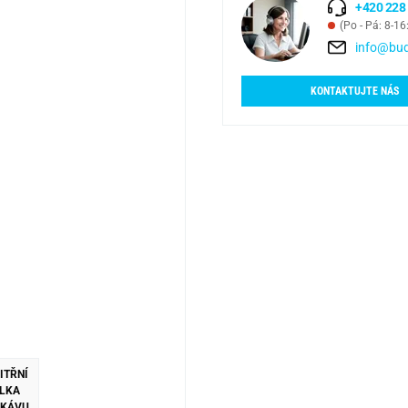
+420 228
(Po - Pá: 8-16
info@bud
KONTAKTUJTE NÁS
ITŘNÍ
LKA
KÁVU