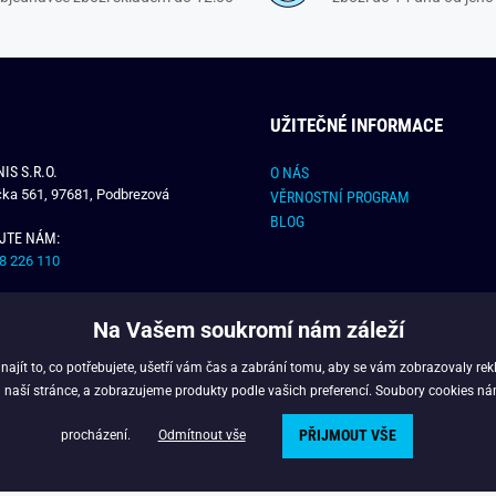
UŽITEČNÉ INFORMACE
IS S.R.O.
O NÁS
čka 561, 97681, Podbrezová
VĚRNOSTNÍ PROGRAM
BLOG
JTE NÁM:
8 226 110
E NÁM:
Na Vašem soukromí nám záleží
dchlap.cz
jít to, co potřebujete, ušetří vám čas a zabrání tomu, aby se vám zobrazovaly rek
 naší stránce, a zobrazujeme produkty podle vašich preferencí. Soubory cookies ná
PŘIJMOUT VŠE
opyright © 2024 - Budchlap.cz Všechna práva vyhrazena. webdesign © litvanyi.
procházení.
Odmítnout vše
Powered by
Simplia.cz
.