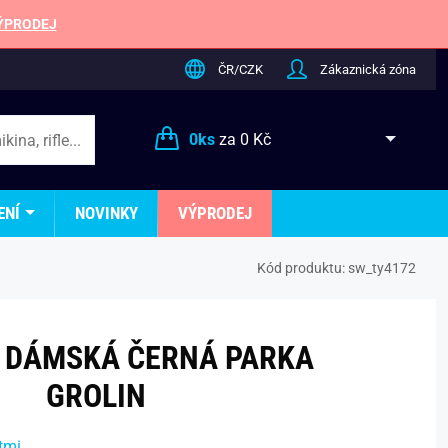
ÝPRODEJ
ČR/CZK
Zákaznická zóna
0
ks
za
0 Kč
ENÍ
NOVINKY
VÝPRODEJ
Kód produktu:
sw_ty4172
 DÁMSKÁ ČERNÁ PARKA
GROLIN
tmi