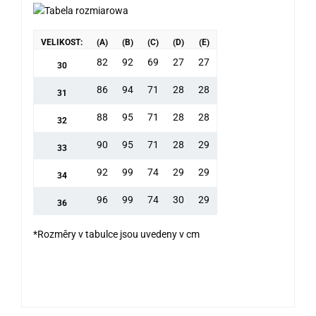
VELIKOST:
(A)
(B)
(C)
(D)
(E)
82
92
69
27
27
30
86
94
71
28
28
31
88
95
71
28
28
32
90
95
71
28
29
33
92
99
74
29
29
34
96
99
74
30
29
36
*Rozměry v tabulce jsou uvedeny v cm