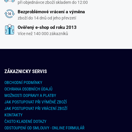
při objednávce zboží skladem do 12:00
Bezproblémové vrácení a výměna
zboží do 14 dnů od jeho převzetí
Ověřený e-shop od roku 2013
Více než 140 000 zákazníků
ZÁKAZNICKY SERVIS
OBCHODNÍ PODMÍNKY
OCHRANA OSOBNÍCH ÚDAJŮ
MOŽNOSTI DOPRAVY A PLATBY
JAK POSTUPOVAT PŘI VÝMĚNĚ ZBOŽÍ
JAK POSTUPOVAT PŘI VRÁCENÍ ZBOŽÍ
KONTAKTY
ČASTO KLADENÉ DOTAZY
ODSTOUPENÍ OD SMLOUVY - ONLINE FORMULÁŘ