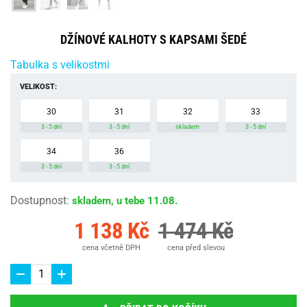
DŽÍNOVÉ KALHOTY S KAPSAMI ŠEDÉ
Tabulka s velikostmi
VELIKOST:
30
31
32
33
3 - 5 dní
3 - 5 dní
skladem
3 - 5 dní
34
36
3 - 5 dní
3 - 5 dní
Dostupnost
:
skladem, u tebe 11.08.
1 138 Kč
1 474 Kč
cena včetně DPH
cena před slevou