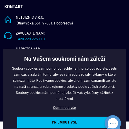
KONTAKT
NETBIZNIS S.R.O.
Štiavnička 561, 97681, Podbrezová
ZAVOLAJTE NÁM:
+420 228 226 110
NAPÍŠTE NÁM:
info@budchlap.cz
Na Vašem soukromí nám záleží
UŽITEČNÉ INFORMACE
Soubory cookies vám pomohou rychle najít to, co potřebujete, ušetří
vám čas a zabrání tomu, aby se vám zobrazovaly reklamy, o které
O NÁS
se nezajímáte. Používáme
cookies
, abychom vám oznámili, že jste
VĚRNOSTNÍ PROGRAM
na naší stránce, a zobrazujeme produkty podle vašich preferencí.
BLOG
Soubory cookies nám pomáhají zlepšit váš vylepšený zážitek z
FACEBOOK
procházení.
Odmítnout vše
PŘIJMOUT VŠE
Copyright © 2024 - Budchlap.cz Všechna práva vyhrazena. webdesign ©