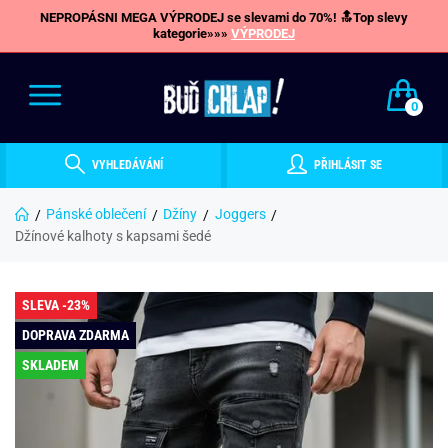
NEPROPÁSNI MEGA VÝPRODEJ se slevami do 70%! 🔝Top slevy
kategorie»»»
VÝPRODEJ
0
VYHLEDÁVÁNÍ
PŘIHLÁSIT SE
Pánské oblečení
Džíny
Joggers
Džínové kalhoty s kapsami šedé
SLEVA -23%
DOPRAVA ZDARMA
SKLADEM