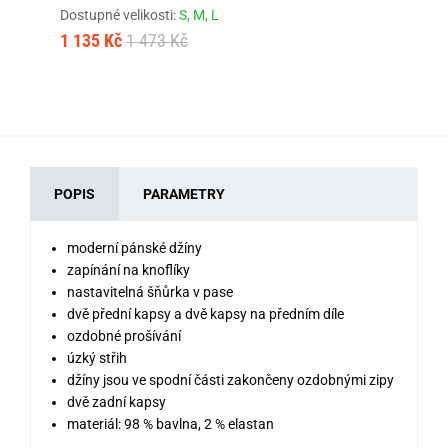
Dostupné velikosti:
S,
M,
L
Dos
1 135 Kč
1 473 Kč
92
POPIS
PARAMETRY
moderní pánské džíny
zapínání na knoflíky
nastavitelná šňůrka v pase
dvě přední kapsy a dvě kapsy na předním díle
ozdobné prošívání
úzký střih
džíny jsou ve spodní části zakončeny ozdobnými zipy
dvě zadní kapsy
materiál: 98 % bavlna, 2 % elastan