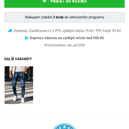
PŘIDAT DO KOŠÍKU
Nákupem získáte
3 body
do věrnostního programu
Doprava: Zasilkovna.cz a PPL výdejní místa 75 Kč, PPL kurýr 95 Kč
Doprava zdarma na výdejní místa nad 9
00 Kč
Kód produktu:
sw_ux3288
DALŠÍ VARIANTY