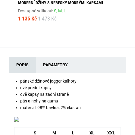
MODERNÍ DŽÍNY S NEBESKY MODRÝMI KAPSAMI
PÁ
Dostupné velikosti:
S,
M,
L
Dos
1 135 Kč
1 473 Kč
92
POPIS
PARAMETRY
pánské džínové jogger kalhoty
dvě přední kapsy
dvě kapsy na zadní straně
pás a nohy na gumu
materiál: 98% bavlna, 2% elastan
S
M
L
XL
XXL