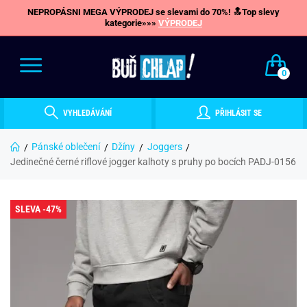
NEPROPÁSNI MEGA VÝPRODEJ se slevami do 70%! 🔝Top slevy
kategorie»»»
VÝPRODEJ
0
VYHLEDÁVÁNÍ
PŘIHLÁSIT SE
Pánské oblečení
Džíny
Joggers
Jedinečné černé riflové jogger kalhoty s pruhy po bocích PADJ-0156
SLEVA -47%