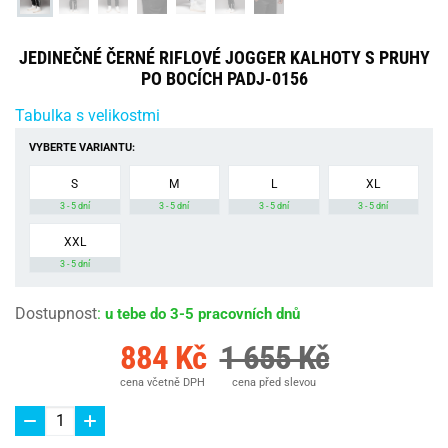
JEDINEČNÉ ČERNÉ RIFLOVÉ JOGGER KALHOTY S PRUHY
PO BOCÍCH PADJ-0156
Tabulka s velikostmi
VYBERTE VARIANTU:
S
M
L
XL
3 - 5 dní
3 - 5 dní
3 - 5 dní
3 - 5 dní
XXL
3 - 5 dní
Dostupnost
:
u tebe do 3-5 pracovních dnů
884 Kč
1 655 Kč
cena včetně DPH
cena před slevou