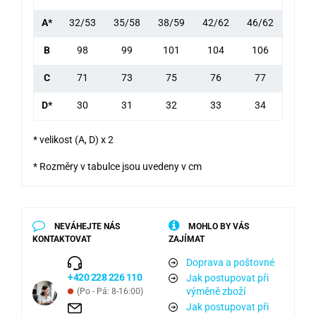
A*
32/53
35/58
38/59
42/62
46/62
B
98
99
101
104
106
C
71
73
75
76
77
D*
30
31
32
33
34
* velikost (A, D) x 2
* Rozměry v tabulce jsou uvedeny v cm
NEVÁHEJTE NÁS
MOHLO BY VÁS
KONTAKTOVAT
ZAJÍMAT
Doprava a poštovné
+420 228 226 110
Jak postupovat při
výměně zboží
(Po - Pá: 8-16:00)
Jak postupovat při