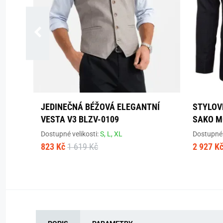
JEDINEČNÁ BÉŽOVÁ ELEGANTNÍ
STYLOV
VESTA V3 BLZV-0109
SAKO M
Dostupné velikosti:
S,
L,
XL
Dostupné 
823 Kč
1 619 Kč
2 927 K