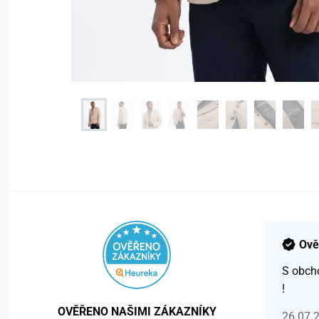
Ově
S obch
!
OVĚŘENO NAŠIMI ZÁKAZNÍKY
26.07.