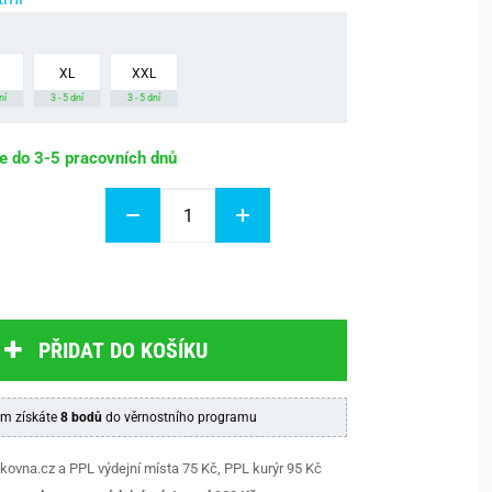
XL
XXL
ní
3 - 5 dní
3 - 5 dní
be do 3-5 pracovních dnů
PŘIDAT DO KOŠÍKU
m získáte
8 bodů
do věrnostního programu
kovna.cz a PPL výdejní místa 75 Kč, PPL kurýr 95 Kč