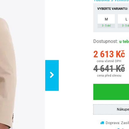
VYBERTE VARIANTU:
M
L
3 - 5 dní
3 - 5 d
Dostupnost
:
u te
2 613 Kč
cena včetně DPH
4 641 Kč
cena před slevou
Nákupe
Doprava: Zasil