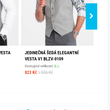
VESTA
JEDINEČNÁ ŠEDÁ ELEGANTNÍ
ČERN
VESTA V1 BLZV-0109
ÚZKÝ
Dostupné velikosti:
S,
L
Dostup
823 Kč
1 555 Kč
875 K