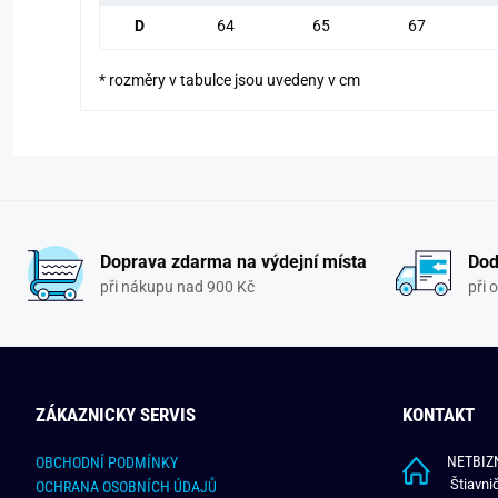
D
64
65
67
* rozměry v tabulce jsou uvedeny v cm
Doprava zdarma na výdejní místa
Dod
při nákupu nad 900 Kč
při 
ZÁKAZNICKY SERVIS
KONTAKT
NETBIZN
OBCHODNÍ PODMÍNKY
Štiavni
OCHRANA OSOBNÍCH ÚDAJŮ