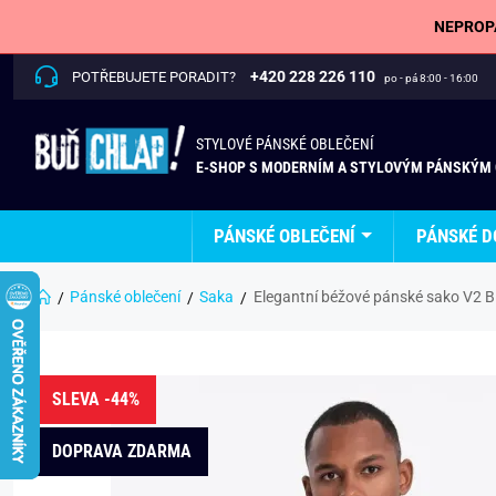
NEPROPÁ
+420 228 226 110
POTŘEBUJETE PORADIT?
po - pá 8:00 - 16:00
STYLOVÉ PÁNSKÉ OBLEČENÍ
E-SHOP S MODERNÍM A STYLOVÝM PÁNSKÝM
PÁNSKÉ OBLEČENÍ
PÁNSKÉ D
Pánské oblečení
Saka
Elegantní béžové pánské sako V2 
SLEVA -44%
DOPRAVA ZDARMA