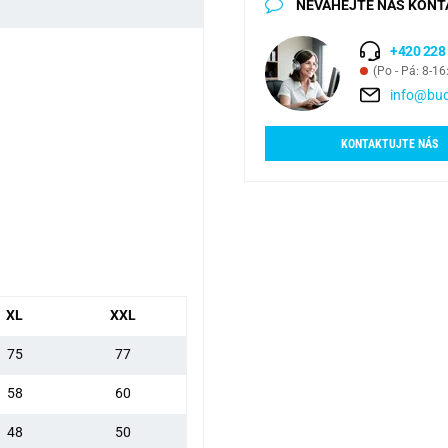
NEVÁHEJTE NÁS KONT
+420 228
(Po - Pá: 8-16
info@bud
KONTAKTUJTE NÁS
XL
XXL
75
77
58
60
48
50