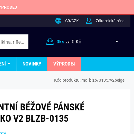
ÝPRODEJ
ČR/CZK
Zákaznická zóna
0
ks
za
0 Kč
ENÍ
NOVINKY
VÝPRODEJ
Kód produktu:
mo_blzb/0135/v2beige
NTNÍ BÉŽOVÉ PÁNSKÉ
KO V2 BLZB-0135
tmi