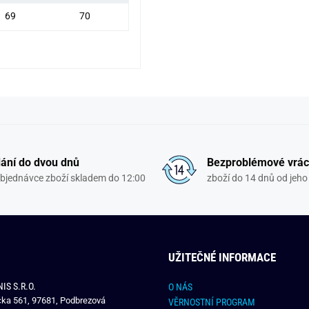
69
70
ání do dvou dnů
Bezproblémové vrác
objednávce zboží skladem do 12:00
zboží do 14 dnů od jeho 
UŽITEČNÉ INFORMACE
IS S.R.O.
O NÁS
čka 561, 97681, Podbrezová
VĚRNOSTNÍ PROGRAM