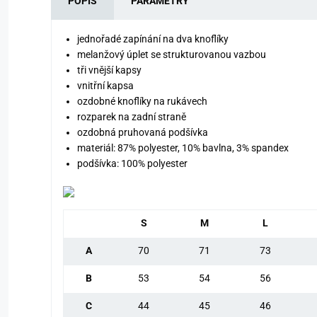
POPIS
PARAMETRY
jednořadé zapínání na dva knoflíky
melanžový úplet se strukturovanou vazbou
tři vnější kapsy
vnitřní kapsa
ozdobné knoflíky na rukávech
rozparek na zadní straně
ozdobná pruhovaná podšívka
materiál: 87% polyester, 10% bavlna, 3% spandex
podšívka: 100% polyester
S
M
L
A
70
71
73
B
53
54
56
C
44
45
46