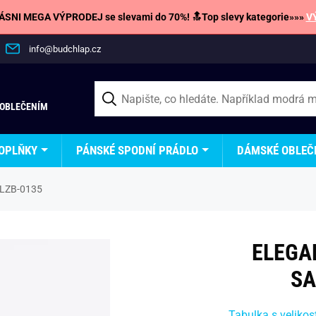
SNI MEGA VÝPRODEJ se slevami do 70%! 🔝Top slevy kategorie»»»
V
info@budchlap.cz
 OBLEČENÍM
OPLŇKY
PÁNSKÉ SPODNÍ PRÁDLO
DÁMSKÉ OBLEČ
BLZB-0135
ELEGA
SA
Tabulka s velikos