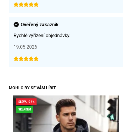
Ověřený zákazník
Rychlé vyřízení objednávky.
19.05.2026
MOHLO BY SE VÁM LÍBIT
SLEVA -34%
SLE
SKLADEM
DO
SK