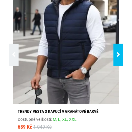
TRENDY VESTA S KAPUCÍ V GRANÁTOVÉ BARVĚ
DV
Dostupné velikosti:
M,
L,
XL,
XXL
Dos
689 Kč
1 049 Kč
1 