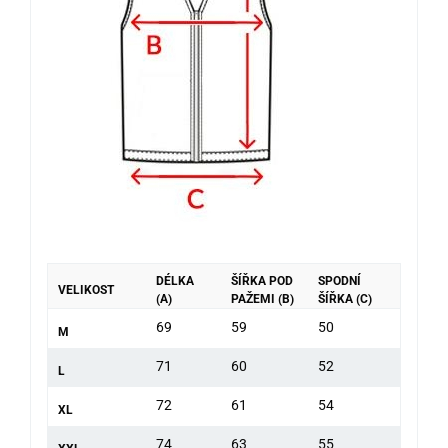
DÉLKA
ŠÍŘKA POD
SPODNÍ
VELIKOST
(A)
PAŽEMI (B)
ŠÍŘKA (C)
69
59
50
M
71
60
52
L
72
61
54
XL
74
63
55