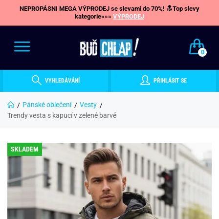
NEPROPÁSNI MEGA VÝPRODEJ se slevami do 70%! 🔝Top slevy
kategorie»»»
VÝPRODEJ
0
VYHLEDÁVÁNÍ
PŘIHLÁSIT SE
Pánské oblečení
Vesty
Trendy vesta s kapucí v zelené barvě
SKLADEM