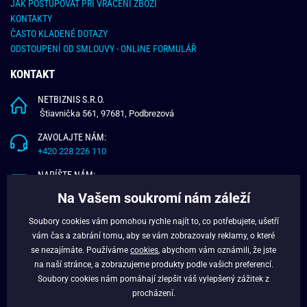
JAK POSTUPOVAT PŘI VRÁCENÍ ZBOŽÍ
KONTAKTY
ČASTO KLADENÉ DOTAZY
ODSTOUPENÍ OD SMLOUVY - ONLINE FORMULÁŘ
KONTAKT
NETBIZNIS S.R.O.
Štiavnička 561, 97681, Podbrezová
ZAVOLAJTE NÁM:
+420 228 226 110
NAPÍŠTE NÁM:
info@budchlap.cz
Na Vašem soukromí nám záleží
UŽITEČNÉ INFORMACE
Soubory cookies vám pomohou rychle najít to, co potřebujete, ušetří
vám čas a zabrání tomu, aby se vám zobrazovaly reklamy, o které
O NÁS
se nezajímáte. Používáme
cookies
, abychom vám oznámili, že jste
VĚRNOSTNÍ PROGRAM
na naší stránce, a zobrazujeme produkty podle vašich preferencí.
BLOG
Soubory cookies nám pomáhají zlepšit váš vylepšený zážitek z
FACEBOOK
procházení.