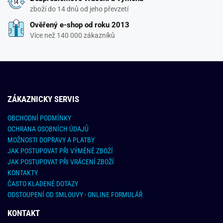
zboží do 14 dnů od jeho převzetí
Ověřený e-shop od roku 2013
Více než 140 000 zákazníků
ZÁKAZNICKY SERVIS
OBCHODNÍ PODMÍNKY
OCHRANA OSOBNÍCH ÚDAJŮ
MOŽNOSTI DOPRAVY A PLATBY
JAK POSTUPOVAT PŘI VÝMĚNĚ ZBOŽÍ
JAK POSTUPOVAT PŘI VRÁCENÍ ZBOŽÍ
KONTAKTY
ČASTO KLADENÉ DOTAZY
ODSTOUPENÍ OD SMLOUVY - ONLINE FORMULÁŘ
KONTAKT