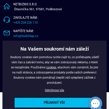
NETBIZNIS S.R.O.
Štiavnička 561, 97681, Podbrezová
ZAVOLAJTE NÁM:
+420 228 226 110
NAPÍŠTE NÁM:
info@budchlap.cz
UŽITEČNÉ INFORMACE
Na Vašem soukromí nám záleží
O NÁS
Soubory cookies vám pomohou rychle najít to, co potřebujete, ušetří
VĚRNOSTNÍ PROGRAM
vám čas a zabrání tomu, aby se vám zobrazovaly reklamy, o které
BLOG
se nezajímáte. Používáme
cookies
, abychom vám oznámili, že jste
na naší stránce, a zobrazujeme produkty podle vašich preferencí.
FACEBOOK
Soubory cookies nám pomáhají zlepšit váš vylepšený zážitek z
procházení.
Odmítnout vše
Copyright © 2024 - Budchlap.cz Všechna práva vyhrazena. webdesign ©
PŘIJMOUT VŠE
litvanyi.sk