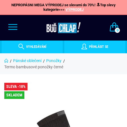
NEPROPÁSNI MEGA VÝPRODEJ se slevami do 70%! 🔝Top slevy
kategorie»»»
VÝPRODEJ
0
VYHLEDÁVÁNÍ
PŘIHLÁSIT SE
Pánské oblečení
Ponožky
Termo bambusové ponožky černé
SLEVA -18%
SKLADEM