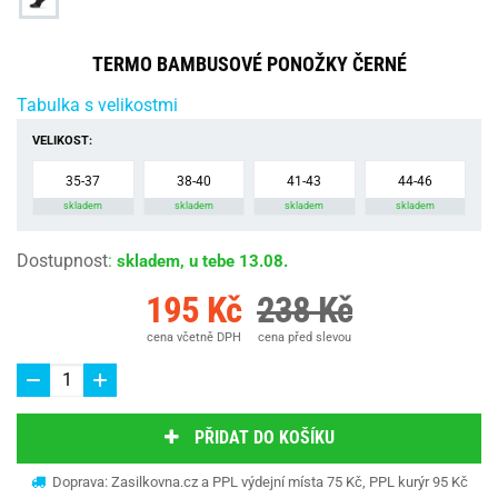
TERMO BAMBUSOVÉ PONOŽKY ČERNÉ
Tabulka s velikostmi
VELIKOST:
35-37
38-40
41-43
44-46
skladem
skladem
skladem
skladem
Dostupnost
:
skladem, u tebe 13.08.
195 Kč
238 Kč
cena včetně DPH
cena před slevou
PŘIDAT DO KOŠÍKU
Doprava: Zasilkovna.cz a PPL výdejní místa 75 Kč, PPL kurýr 95 Kč