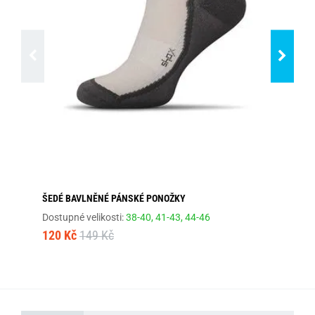
ŠEDÉ BAVLNĚNÉ PÁNSKÉ PONOŽKY
TM
Dostupné velikosti:
38-40,
41-43,
44-46
Dos
120 Kč
149 Kč
10