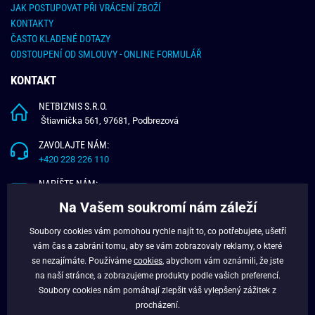
JAK POSTUPOVAT PŘI VRÁCENÍ ZBOŽÍ
KONTAKTY
ČASTO KLADENÉ DOTAZY
ODSTOUPENÍ OD SMLOUVY - ONLINE FORMULÁŘ
KONTAKT
NETBIZNIS S.R.O.
Štiavnička 561, 97681, Podbrezová
ZAVOLAJTE NÁM:
+420 228 226 110
NAPÍŠTE NÁM:
info@budchlap.cz
Na Vašem soukromí nám záleží
UŽITEČNÉ INFORMACE
Soubory cookies vám pomohou rychle najít to, co potřebujete, ušetří
vám čas a zabrání tomu, aby se vám zobrazovaly reklamy, o které
O NÁS
se nezajímáte. Používáme
cookies
, abychom vám oznámili, že jste
VĚRNOSTNÍ PROGRAM
na naší stránce, a zobrazujeme produkty podle vašich preferencí.
BLOG
Soubory cookies nám pomáhají zlepšit váš vylepšený zážitek z
FACEBOOK
procházení.