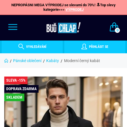
NEPROPÁSNI MEGA VÝPRODEJ se slevami do 70%! 🔝Top slevy
kategorie»»»
VÝPRODEJ
0
VYHLEDÁVÁNÍ
PŘIHLÁSIT SE
Pánské oblečení
Kabáty
Moderní černý kabát
SLEVA -15%
DOPRAVA ZDARMA
SKLADEM