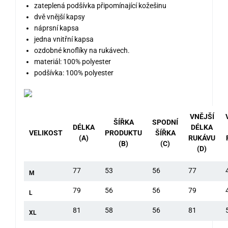
zateplená podšívka připomínající kožešinu
dvě vnější kapsy
náprsní kapsa
jedna vnitřní kapsa
ozdobné knoflíky na rukávech.
materiál: 100% polyester
podšívka: 100% polyester
VNĚJŠÍ
ŠÍŘKA
SPODNÍ
DÉLKA
DÉLKA
VELIKOST
PRODUKTU
ŠÍŘKA
(A)
RUKÁVU
(B)
(C)
(D)
77
53
56
77
M
79
56
56
79
L
81
58
56
81
XL