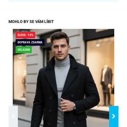
MOHLO BY SE VÁM LÍBIT
SLEVA -14%
SLE
DOPRAVA ZDARMA
DO
SKLADEM