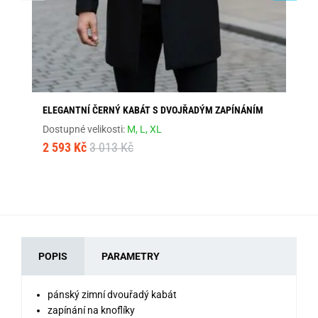
ELEGANTNÍ ČERNÝ KABÁT S DVOJŘADÝM ZAPÍNÁNÍM
EL
Dostupné velikosti:
M,
L,
XL
Dos
2 593 Kč
3 013 Kč
2 
POPIS
PARAMETRY
pánský zimní dvouřadý kabát
zapínání na knoflíky