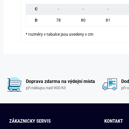
C
-
-
-
D
78
80
81
* rozměry v tabulce jsou uvedeny v cm
Doprava zdarma na výdejní místa
Dod
při nákupu nad 900 Kč
při 
ZÁKAZNICKY SERVIS
KONTAKT