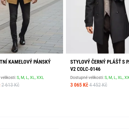
TNÍ KAMELOVÝ PÁNSKÝ
STYLOVÝ ČERNÝ PLÁŠŤ S 
V2 COLC-0146
velikosti:
S,
M,
L,
XL,
XXL
Dostupné velikosti:
S,
M,
L,
XL,
X
č
2 613 Kč
3 065 Kč
4 452 Kč