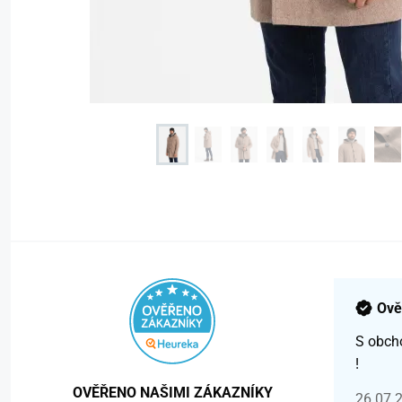
Ově
S obch
!
OVĚŘENO NAŠIMI ZÁKAZNÍKY
26.07.