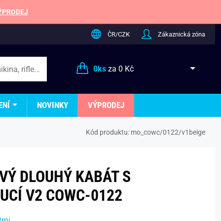
ÝPRODEJ
ČR/CZK
Zákaznická zóna
0
ks
za
0 Kč
ENÍ
NOVINKY
VÝPRODEJ
Kód produktu:
mo_cowc/0122/v1beige
VÝ DLOUHÝ KABÁT S
UCÍ V2 COWC-0122
tmi