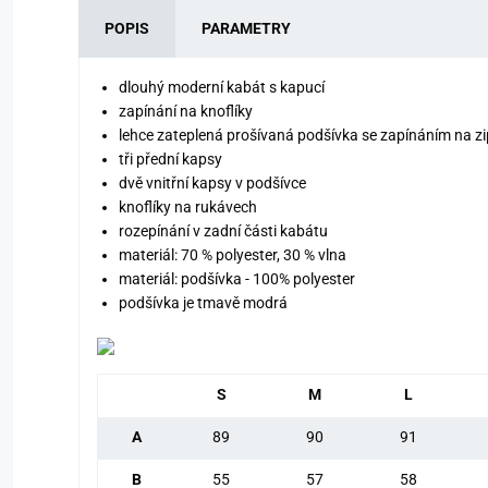
POPIS
PARAMETRY
dlouhý moderní kabát s kapucí
zapínání na knoflíky
lehce zateplená prošívaná podšívka se zapínáním na z
tři přední kapsy
dvě vnitřní kapsy v podšívce
knoflíky na rukávech
rozepínání v zadní části kabátu
materiál: 70 % polyester, 30 % vlna
materiál: podšívka - 100% polyester
podšívka je tmavě modrá
S
M
L
A
89
90
91
B
55
57
58