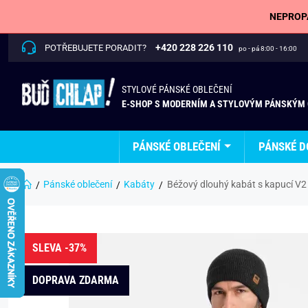
NEPROPÁ
+420 228 226 110
POTŘEBUJETE PORADIT?
po - pá 8:00 - 16:00
STYLOVÉ PÁNSKÉ OBLEČENÍ
E-SHOP S MODERNÍM A STYLOVÝM PÁNSKÝM
PÁNSKÉ OBLEČENÍ
PÁNSKÉ D
Pánské oblečení
Kabáty
Béžový dlouhý kabát s kapucí 
SLEVA -37%
DOPRAVA ZDARMA