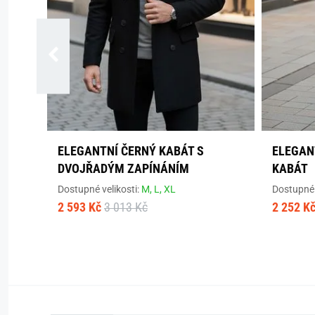
ELEGANTNÍ ČERNÝ KABÁT S
ELEGAN
DVOJŘADÝM ZAPÍNÁNÍM
KABÁT
Dostupné velikosti:
M,
L,
XL
Dostupné 
2 593 Kč
3 013 Kč
2 252 K