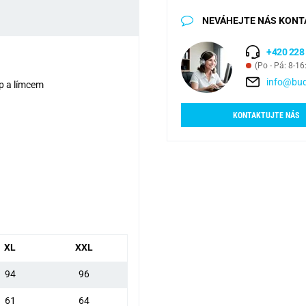
NEVÁHEJTE NÁS KONT
+420 228
(Po - Pá: 8-16
info@bud
ip a límcem
KONTAKTUJTE NÁS
XL
XXL
94
96
61
64