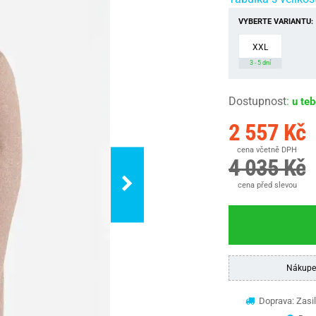
VYBERTE VARIANTU:
XXL
3 - 5 dní
Dostupnost
:
u te
2 557 Kč
cena včetně DPH
4 035 Kč
cena před slevou
Nákupe
Doprava: Zasil