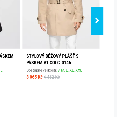
PÁSKEM
STYLOVÝ BÉŽOVÝ PLÁŠŤ S
HNĚD
PÁSKEM V1 COLC-0146
COWC
XL
Dostupné velikosti:
S,
M,
L,
XL,
XXL
Dostup
3 065 Kč
4 452 Kč
2 441