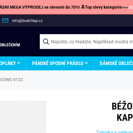
SNI MEGA VÝPRODEJ se slevami do 70%! 🔝Top slevy kategorie»»»
V
info@budchlap.cz
 OBLEČENÍM
OPLŇKY
PÁNSKÉ SPODNÍ PRÁDLO
DÁMSKÉ OBLEČ
V2 COWC-0122
BÉŽO
KAP
Tabulka s velikos