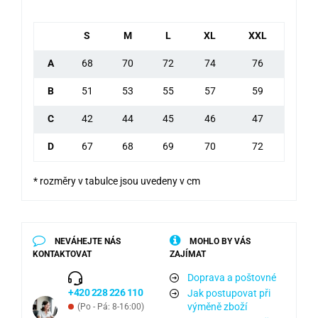
S
M
L
XL
XXL
A
68
70
72
74
76
B
51
53
55
57
59
C
42
44
45
46
47
D
67
68
69
70
72
* rozměry v tabulce jsou uvedeny v cm
NEVÁHEJTE NÁS
MOHLO BY VÁS
KONTAKTOVAT
ZAJÍMAT
Doprava a poštovné
+420 228 226 110
Jak postupovat při
výměně zboží
(Po - Pá: 8-16:00)