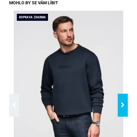
MOHLO BY SE VÁM LÍBIT
DOPRAVA ZDARMA
SLE
DO
SK