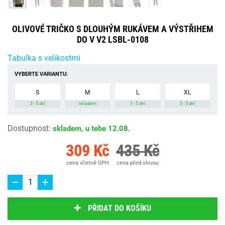
OLIVOVÉ TRIČKO S DLOUHÝM RUKÁVEM A VÝSTŘIHEM
DO V V2 LSBL-0108
Tabulka s velikostmi
VYBERTE VARIANTU:
S
M
L
XL
3 - 5 dní
skladem
3 - 5 dní
3 - 5 dní
Dostupnost
:
skladem, u tebe 12.08.
309 Kč
435 Kč
cena včetně DPH
cena před slevou
PŘIDAT DO KOŠÍKU