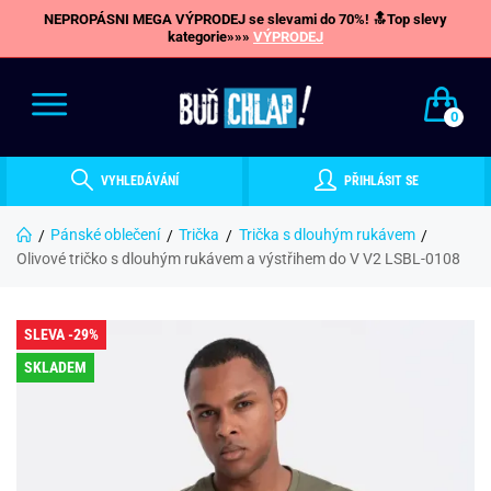
NEPROPÁSNI MEGA VÝPRODEJ se slevami do 70%! 🔝Top slevy
kategorie»»»
VÝPRODEJ
0
VYHLEDÁVÁNÍ
PŘIHLÁSIT SE
Pánské oblečení
Trička
Trička s dlouhým rukávem
Olivové tričko s dlouhým rukávem a výstřihem do V V2 LSBL-0108
SLEVA -29%
SKLADEM