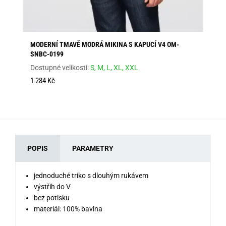
MODERNÍ TMAVĚ MODRÁ MIKINA S KAPUCÍ V4 OM-
PÁ
SNBC-0199
SS
Dostupné velikosti:
S,
M,
L,
XL,
XXL
Dos
96
1 284 Kč
POPIS
PARAMETRY
jednoduché triko s dlouhým rukávem
výstřih do V
bez potisku
materiál: 100% bavlna