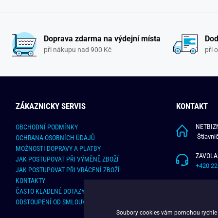
Doprava zdarma na výdejní místa
Dod
při nákupu nad 900 Kč
při 
ZÁKAZNICKY SERVIS
KONTAKT
NETBIZN
OBCHODNÍ PODMÍNKY
Štiavni
OCHRANA OSOBNÍCH ÚDAJŮ
MOŽNOSTI DOPRAVY A PLATBY
ZAVOLA
JAK POSTUPOVAT PŘI VÝMĚNĚ ZBOŽÍ
+420 22
JAK POSTUPOVAT PŘI VRÁCENÍ ZBOŽÍ
KONTAKTY
NAPÍŠT
ČASTO KLADENÉ DOTAZY
info@bu
ODSTOUPENÍ OD SMLOUVY - ONLINE FORMULÁŘ
Soubory cookies vám pomohou rychle na