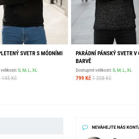
PLETENÝ SVETR S MÓDNÍMI
PARÁDNÍ PÁNSKÝ SVETR V
BARVĚ
velikosti:
S,
M,
L,
XL
Dostupné velikosti:
S,
M,
L,
XL
 145 Kč
799 Kč
1 208 Kč
NEVÁHEJTE NÁS KONT