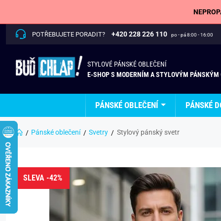
NEPROPÁ
+420 228 226 110
POTŘEBUJETE PORADIT?
po - pá 8:00 - 16:00
STYLOVÉ PÁNSKÉ OBLEČENÍ
E-SHOP S MODERNÍM A STYLOVÝM PÁNSKÝM
PÁNSKÉ OBLEČENÍ
PÁNSKÉ D
Pánské oblečení
Svetry
Stylový pánský svetr
SLEVA -42%