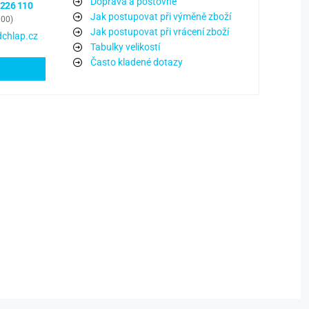
Doprava a poštovné
 226 110
Jak postupovat při výměně zboží
:00)
Jak postupovat při vrácení zboží
chlap.cz
Tabulky velikostí
Často kladené dotazy