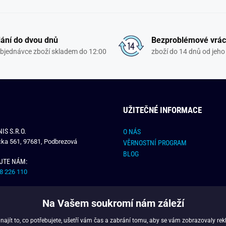
ání do dvou dnů
Bezproblémové vrác
objednávce zboží skladem do 12:00
zboží do 14 dnů od jeho 
UŽITEČNÉ INFORMACE
IS S.R.O.
O NÁS
čka 561, 97681, Podbrezová
VĚRNOSTNÍ PROGRAM
BLOG
JTE NÁM:
8 226 110
E NÁM:
Na Vašem soukromí nám záleží
dchlap.cz
jít to, co potřebujete, ušetří vám čas a zabrání tomu, aby se vám zobrazovaly rek