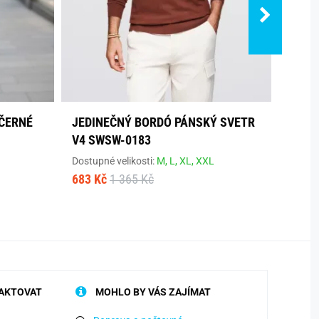
 ČERNÉ
JEDINEČNÝ BORDÓ PÁNSKÝ SVETR
TREN
V4 SWSW-0183
SWTN
Dostupné velikosti:
M,
L,
XL,
XXL
Dostup
683 Kč
1 365 Kč
499 K
AKTOVAT
MOHLO BY VÁS ZAJÍMAT