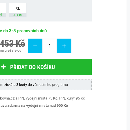
XL
ní
3 - 5 dní
be do 3-5 pracovních dnů
 453 Kč
na před slevou
PŘIDAT DO KOŠÍKU
m získáte
2 body
do věrnostního programu
kovna.cz a PPL výdejní místa 75 Kč, PPL kurýr 95 Kč
ava zdarma na výdejní místa nad 9
00 Kč