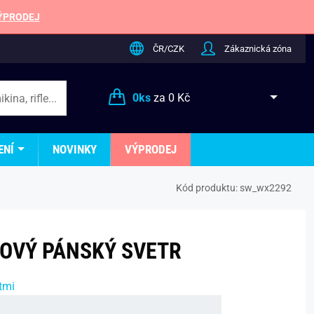
ÝPRODEJ
ČR/CZK
Zákaznická zóna
0
ks
za
0 Kč
ENÍ
NOVINKY
VÝPRODEJ
Kód produktu:
sw_wx2292
OVÝ PÁNSKÝ SVETR
tmi