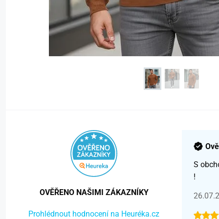
Ově
S obch
!
OVĚŘENO NAŠIMI ZÁKAZNÍKY
26.07.
Prohlédnout hodnocení na Heuréka.cz