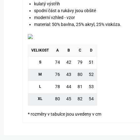
kulatý výstřih
spodní část a rukávy jsou obšité
moderní vzhled - vzor
material: 50% bavlna, 25% akryl, 25% viskóza.
VELIKOST
A
B
C
D
74
42
79
51
S
76
43
80
52
M
78
44
81
53
L
80
45
82
54
XL
* rozměry v tabulce jsou uvedeny v cm