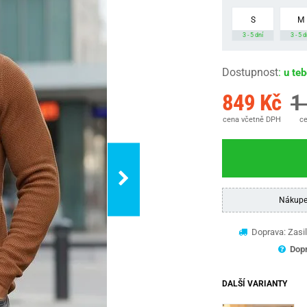
S
M
3 - 5 dní
3 - 5 d
Dostupnost
:
u te
849 Kč
1
cena včetně DPH
ce
Nákupe
Doprava: Zasil
Dopr
DALŠÍ VARIANTY