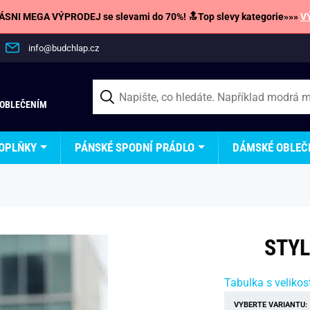
SNI MEGA VÝPRODEJ se slevami do 70%! 🔝Top slevy kategorie»»»
V
info@budchlap.cz
 OBLEČENÍM
OPLŇKY
PÁNSKÉ SPODNÍ PRÁDLO
DÁMSKÉ OBLEČ
STYL
Tabulka s velikos
VYBERTE VARIANTU: