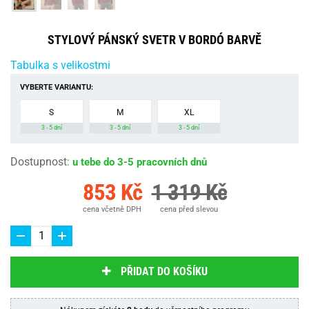
STYLOVÝ PÁNSKÝ SVETR V BORDÓ BARVĚ
Tabulka s velikostmi
VYBERTE VARIANTU:
S
M
XL
3 - 5 dní
3 - 5 dní
3 - 5 dní
Dostupnost
:
u tebe do 3-5 pracovních dnů
853 Kč
1 319 Kč
cena včetně DPH
cena před slevou
PŘIDAT DO KOŠÍKU