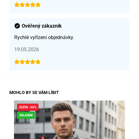
Ověřený zákazník
Rychlé vyřízení objednávky.
19.05.2026
MOHLO BY SE VÁM LÍBIT
SLEVA -66%
SLE
SKLADEM
SK