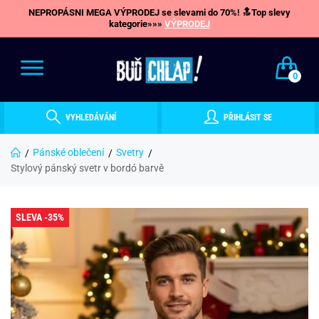
NEPROPÁSNI MEGA VÝPRODEJ se slevami do 70%! 🔝Top slevy
kategorie»»»
VÝPRODEJ
0
VYHLEDÁVÁNÍ
PŘIHLÁSIT SE
Pánské oblečení
Svetry
Stylový pánský svetr v bordó barvě
SLEVA -35%