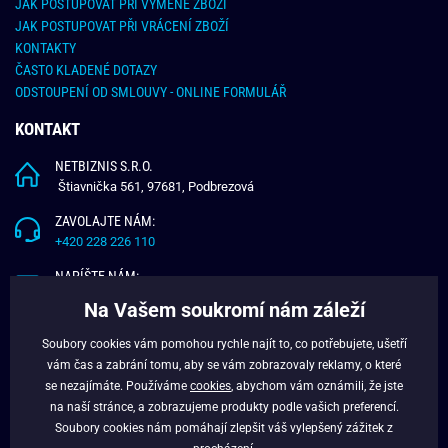
JAK POSTUPOVAT PŘI VÝMĚNĚ ZBOŽÍ
JAK POSTUPOVAT PŘI VRÁCENÍ ZBOŽÍ
KONTAKTY
ČASTO KLADENÉ DOTAZY
ODSTOUPENÍ OD SMLOUVY - ONLINE FORMULÁŘ
KONTAKT
NETBIZNIS S.R.O.
Štiavnička 561, 97681, Podbrezová
ZAVOLAJTE NÁM:
+420 228 226 110
NAPÍŠTE NÁM:
info@budchlap.cz
Na Vašem soukromí nám záleží
UŽITEČNÉ INFORMACE
Soubory cookies vám pomohou rychle najít to, co potřebujete, ušetří
vám čas a zabrání tomu, aby se vám zobrazovaly reklamy, o které
O NÁS
se nezajímáte. Používáme
cookies
, abychom vám oznámili, že jste
VĚRNOSTNÍ PROGRAM
na naší stránce, a zobrazujeme produkty podle vašich preferencí.
BLOG
Soubory cookies nám pomáhají zlepšit váš vylepšený zážitek z