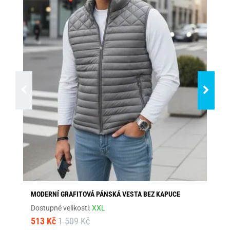
MODERNÍ GRAFITOVÁ PÁNSKÁ VESTA BEZ KAPUCE
BO
Dostupné velikosti:
XXL
Dos
513 Kč
1 509 Kč
79