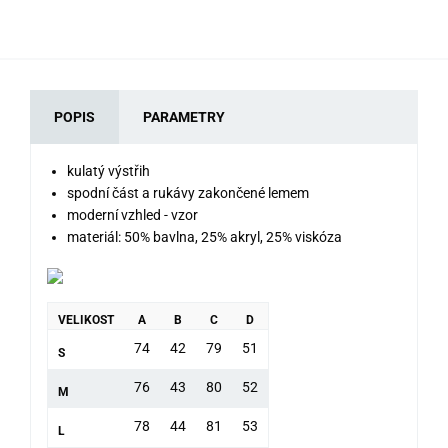
POPIS
PARAMETRY
kulatý výstřih
spodní část a rukávy zakončené lemem
moderní vzhled - vzor
materiál: 50% bavlna, 25% akryl, 25% viskóza
VELIKOST
A
B
C
D
74
42
79
51
S
76
43
80
52
M
78
44
81
53
L