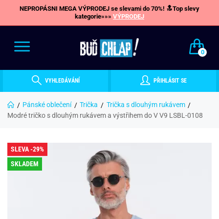
NEPROPÁSNI MEGA VÝPRODEJ se slevami do 70%! 🔝Top slevy
kategorie»»»
VÝPRODEJ
0
VYHLEDÁVÁNÍ
PŘIHLÁSIT SE
Pánské oblečení
Trička
Trička s dlouhým rukávem
Modré tričko s dlouhým rukávem a výstřihem do V V9 LSBL-0108
SLEVA -29%
SKLADEM