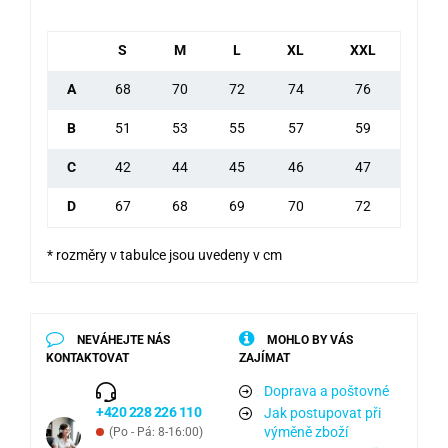
S
M
L
XL
XXL
A
68
70
72
74
76
B
51
53
55
57
59
C
42
44
45
46
47
D
67
68
69
70
72
* rozměry v tabulce jsou uvedeny v cm
NEVÁHEJTE NÁS
MOHLO BY VÁS
KONTAKTOVAT
ZAJÍMAT
Doprava a poštovné
+420 228 226 110
Jak postupovat při
výměně zboží
(Po - Pá: 8-16:00)