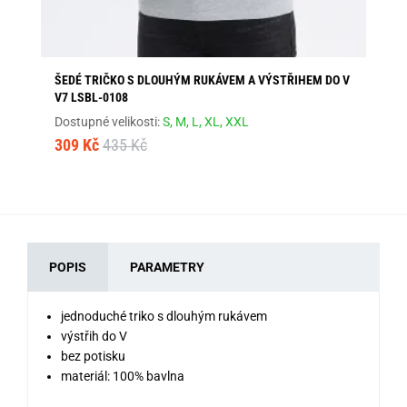
ŠEDÉ TRIČKO S DLOUHÝM RUKÁVEM A VÝSTŘIHEM DO V
MO
V7 LSBL-0108
SN
Dostupné velikosti:
S,
M,
L,
XL,
XXL
Dos
309 Kč
435 Kč
1 2
POPIS
PARAMETRY
jednoduché triko s dlouhým rukávem
výstřih do V
bez potisku
materiál: 100% bavlna