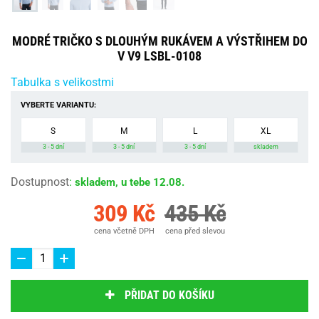
MODRÉ TRIČKO S DLOUHÝM RUKÁVEM A VÝSTŘIHEM DO
V V9 LSBL-0108
Tabulka s velikostmi
VYBERTE VARIANTU:
S
M
L
XL
3 - 5 dní
3 - 5 dní
3 - 5 dní
skladem
Dostupnost
:
skladem, u tebe 12.08.
309 Kč
435 Kč
cena včetně DPH
cena před slevou
PŘIDAT DO KOŠÍKU