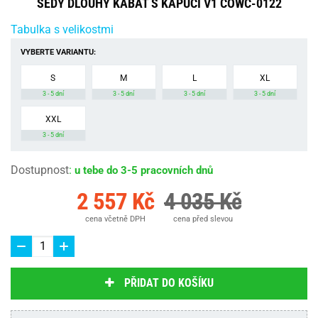
ŠEDÝ DLOUHÝ KABÁT S KAPUCÍ V1 COWC-0122
Tabulka s velikostmi
VYBERTE VARIANTU:
S
M
L
XL
3 - 5 dní
3 - 5 dní
3 - 5 dní
3 - 5 dní
XXL
3 - 5 dní
Dostupnost
:
u tebe do 3-5 pracovních dnů
2 557 Kč
4 035 Kč
cena včetně DPH
cena před slevou
PŘIDAT DO KOŠÍKU