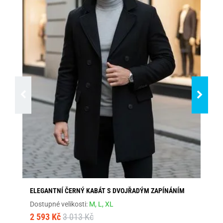
ELEGANTNÍ ČERNÝ KABÁT S DVOJŘADÝM ZAPÍNÁNÍM
EL
Dostupné velikosti:
M,
L,
XL
Dos
2 593 Kč
3 013 Kč
2 