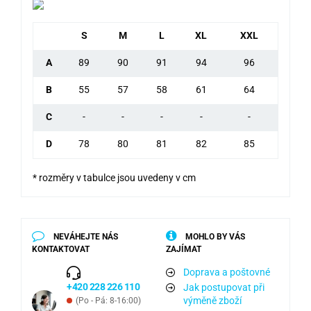
S
M
L
XL
XXL
A
89
90
91
94
96
B
55
57
58
61
64
C
-
-
-
-
-
D
78
80
81
82
85
* rozměry v tabulce jsou uvedeny v cm
NEVÁHEJTE NÁS
MOHLO BY VÁS
KONTAKTOVAT
ZAJÍMAT
Doprava a poštovné
+420 228 226 110
Jak postupovat při
výměně zboží
(Po - Pá: 8-16:00)