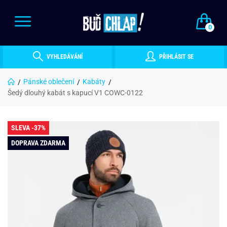
0
VYHLEDÁVÁNÍ
PŘIHLÁSIT SE
Pánské oblečení
Kabáty
Šedý dlouhý kabát s kapucí V1 COWC-0122
SLEVA -37%
DOPRAVA ZDARMA