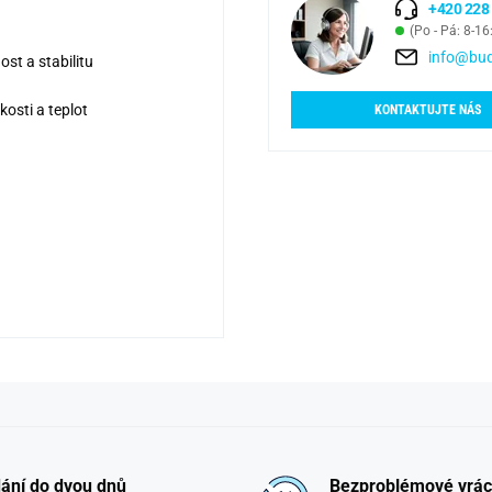
+420 228
(Po - Pá: 8-16
info@bud
ost a stabilitu
osti a teplot
KONTAKTUJTE NÁS
ání do dvou dnů
Bezproblémové vrác