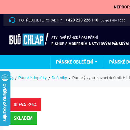
NEPROPÁ
+420 228 226 110
POTŘEBUJETE PORADIT?
po - pá 8:00 - 16:00
STYLOVÉ PÁNSKÉ OBLEČENÍ
E-SHOP S MODERNÍM A STYLOVÝM PÁNSKÝM
PÁNSKÉ OBLEČENÍ
PÁNSKÉ D
Pánské doplňky
Deštníky
Pánský vystřelovací deštník Hi
SLEVA -26%
SKLADEM