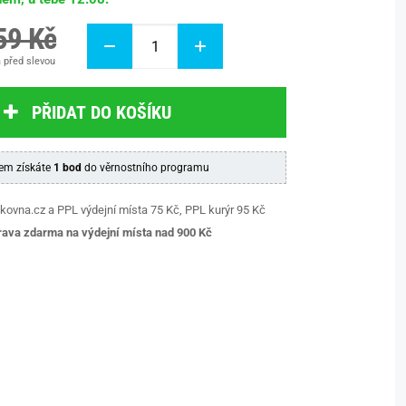
59 Kč
 před slevou
PŘIDAT DO KOŠÍKU
em získáte
1 bod
do věrnostního programu
kovna.cz a PPL výdejní místa 75 Kč, PPL kurýr 95 Kč
ava zdarma na výdejní místa nad 9
00 Kč