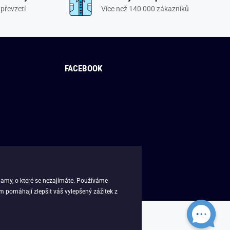
převzetí
Více než 140 000 zákazníků
FACEBOOK
lamy, o které se nezajímáte. Používáme
m pomáhají zlepšit váš vylepšený zážitek z
sk