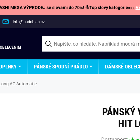
SNI MEGA VÝPRODEJ se slevami do 70%! 🔝Top slevy kategorie»»»
V
info@budchlap.cz
 OBLEČENÍM
OPLŇKY
PÁNSKÉ SPODNÍ PRÁDLO
DÁMSKÉ OBLEČ
t Long AC Automatic
PÁNSKÝ 
HIT 
Dostupnost
:
skla