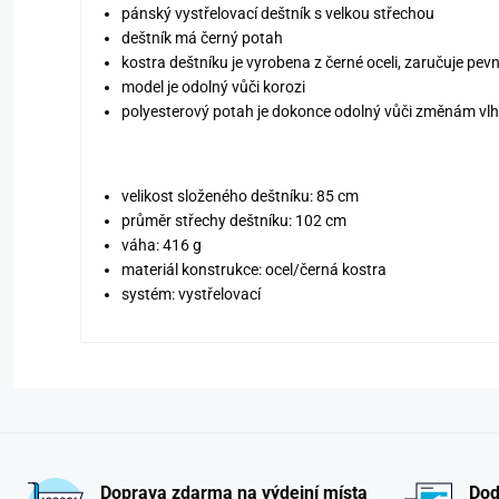
pánský vystřelovací deštník s velkou střechou
deštník má černý potah
kostra deštníku je vyrobena z černé oceli, zaručuje pevn
model je odolný vůči korozi
polyesterový potah je dokonce odolný vůči změnám vlhk
velikost složeného deštníku: 85 cm
průměr střechy deštníku: 102 cm
váha: 416 g
materiál konstrukce: ocel/černá kostra
systém: vystřelovací
Doprava zdarma na výdejní místa
Dod