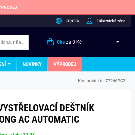
ÝPRODEJ
ČR/CZK
Zákaznická zóna
0
ks
za
0 Kč
ENÍ
NOVINKY
VÝPRODEJ
Kód produktu:
77266PCZ
VYSTŘELOVACÍ DEŠTNÍK
LONG AC AUTOMATIC
dem, u tebe 12.08.