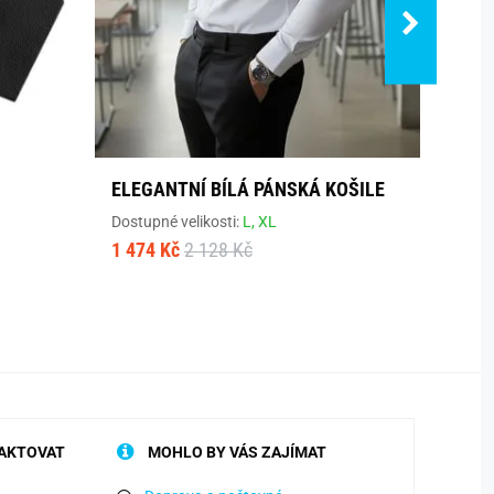
ELEGANTNÍ BÍLÁ PÁNSKÁ KOŠILE
ELEG
KOŠI
Dostupné velikosti:
L,
XL
1 474 Kč
2 128 Kč
Dostup
1 474
AKTOVAT
MOHLO BY VÁS ZAJÍMAT