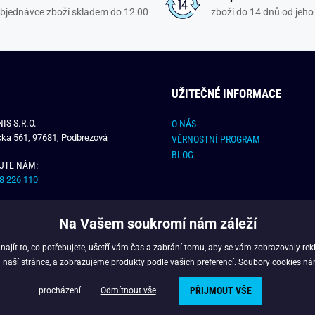
objednávce zboží skladem do 12:00
zboží do 14 dnů od jeho 
UŽITEČNÉ INFORMACE
IS S.R.O.
O NÁS
čka 561, 97681, Podbrezová
VĚRNOSTNÍ PROGRAM
BLOG
JTE NÁM:
8 226 110
E NÁM:
Na Vašem soukromí nám záleží
dchlap.cz
jít to, co potřebujete, ušetří vám čas a zabrání tomu, aby se vám zobrazovaly rek
 naší stránce, a zobrazujeme produkty podle vašich preferencí. Soubory cookies ná
PŘIJMOUT VŠE
opyright © 2024 - Budchlap.cz Všechna práva vyhrazena. webdesign © litvanyi.
procházení.
Odmítnout vše