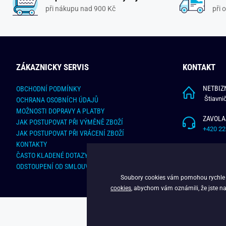
při nákupu nad 900 Kč
při 
ZÁKAZNICKY SERVIS
KONTAKT
NETBIZN
OBCHODNÍ PODMÍNKY
Štiavni
OCHRANA OSOBNÍCH ÚDAJŮ
MOŽNOSTI DOPRAVY A PLATBY
ZAVOLA
JAK POSTUPOVAT PŘI VÝMĚNĚ ZBOŽÍ
+420 22
JAK POSTUPOVAT PŘI VRÁCENÍ ZBOŽÍ
KONTAKTY
NAPÍŠT
ČASTO KLADENÉ DOTAZY
info@bu
ODSTOUPENÍ OD SMLOUVY - ONLINE FORMULÁŘ
Soubory cookies vám pomohou rychle na
cookies
, abychom vám oznámili, že jste na
C