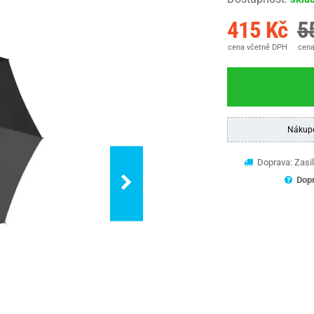
415 Kč
5
cena včetně DPH
cena
Nákup
Doprava: Zasil
Dopr