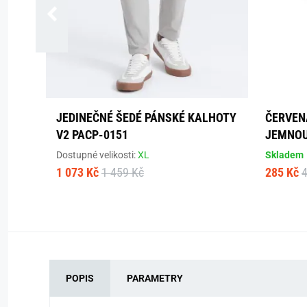
JEDINEČNÉ ŠEDÉ PÁNSKÉ KALHOTY
ČERVEN
V2 PACP-0151
JEMNOU
Dostupné velikosti:
XL
Skladem
1 073 Kč
1 459 Kč
285 Kč
POPIS
PARAMETRY