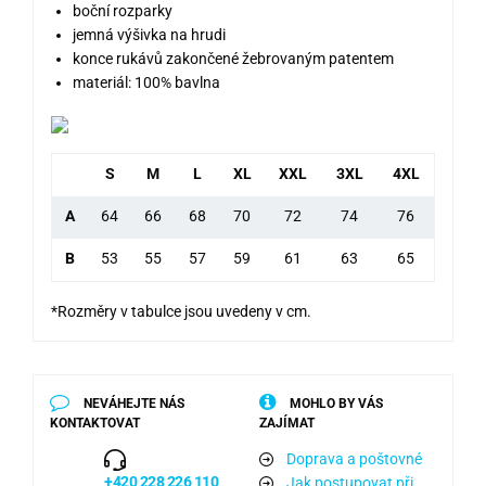
boční rozparky
jemná výšivka na hrudi
konce rukávů zakončené žebrovaným patentem
materiál: 100% bavlna
S
M
L
XL
XXL
3XL
4XL
A
64
66
68
70
72
74
76
B
53
55
57
59
61
63
65
*Rozměry v tabulce jsou uvedeny v cm.
NEVÁHEJTE NÁS
MOHLO BY VÁS
KONTAKTOVAT
ZAJÍMAT
Doprava a poštovné
+420 228 226 110
Jak postupovat při