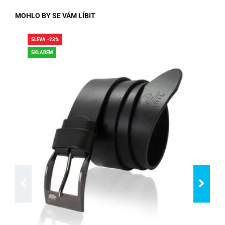
MOHLO BY SE VÁM LÍBIT
SLEVA -23%
SLE
SKLADEM
DO
SK