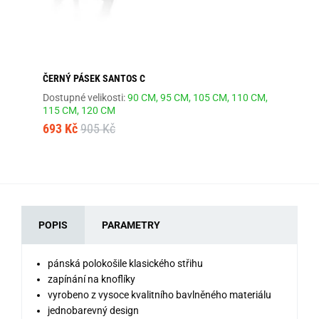
ČERNÝ PÁSEK SANTOS C
KL
Dostupné velikosti:
90 CM,
95 CM,
105 CM,
110 CM,
Dos
115 CM,
120 CM
1 
693 Kč
905 Kč
POPIS
PARAMETRY
pánská polokošile klasického střihu
zapínání na knoflíky
vyrobeno z vysoce kvalitního bavlněného materiálu
jednobarevný design