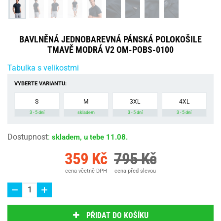
BAVLNĚNÁ JEDNOBAREVNÁ PÁNSKÁ POLOKOŠILE
TMAVĚ MODRÁ V2 OM-POBS-0100
Tabulka s velikostmi
VYBERTE VARIANTU:
S
M
3XL
4XL
3 - 5 dní
skladem
3 - 5 dní
3 - 5 dní
Dostupnost
:
skladem, u tebe 11.08.
359 Kč
795 Kč
cena včetně DPH
cena před slevou
PŘIDAT DO KOŠÍKU